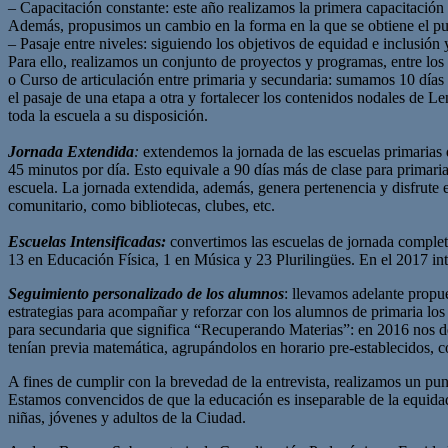
– Capacitación constante: este año realizamos la primera capacitación
Además, propusimos un cambio en la forma en la que se obtiene el pun
– Pasaje entre niveles: siguiendo los objetivos de equidad e inclusión 
Para ello, realizamos un conjunto de proyectos y programas, entre los
o Curso de articulación entre primaria y secundaria: sumamos 10 días 
el pasaje de una etapa a otra y fortalecer los contenidos nodales d
toda la escuela a su disposición.
Jornada Extendida
:
extendemos la jornada de las escuelas primarias
45 minutos por día. Esto equivale a 90 días más de clase para primaria
escuela. La jornada extendida, además, genera pertenencia y disfrute 
comunitario, como bibliotecas, clubes, etc.
Escuelas Intensificadas:
convertimos las escuelas de jornada complet
13 en Educación Física, 1 en Música y 23 Plurilingües. En el 2017 int
Seguimiento personalizado de los alumnos
: llevamos adelante prop
estrategias para acompañar y reforzar con los alumnos de primaria lo
para secundaria que significa “Recuperando Materias”: en 2016 nos d
tenían previa matemática, agrupándolos en horario pre-establecidos, c
A fines de cumplir con la brevedad de la entrevista, realizamos un pun
Estamos convencidos de que la educación es inseparable de la equidad y
niñas, jóvenes y adultos de la Ciudad.