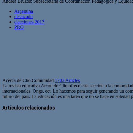
Andrea Bruzos: Subsecretaria de Coordinación Pedagógica y Equid
Argentina
destacado
elecciones 2017
PRO
Acerca de Clio Comunidad
1703 Articles
La revista educativa Arcón de Clio ofrece esta sección a la comunidad
internacionales, Ongs, ect. Lo hacemos para seguir generando un com
futuro del país. La educación es una tarea que no se hace en soledad po
Sitio
web
Artículos relacionados