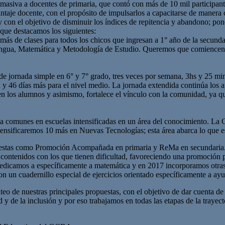
 masiva a docentes de primaria, que contó con más de 10 mil participant
taje docente, con el propósito de impulsarlos a capacitarse de manera 
y con el objetivo de disminuir los índices de repitencia y abandono; pon
 que destacamos los siguientes:
más de clases para todos los chicos que ingresan a 1° año de la secundar
e Lengua, Matemática y Metodología de Estudio. Queremos que comiencen
 de jornada simple en 6° y 7° grado, tres veces por semana, 3hs y 25 mi
 y 46 días más para el nivel medio. La jornada extendida continúa los ap
en los alumnos y asimismo, fortalece el vínculo con la comunidad, ya qu
a comunes en escuelas intensificadas en un área del conocimiento. La C
ensificaremos 10 más en Nuevas Tecnologías; esta área abarca lo que es l
uestas como Promoción Acompañada en primaria y ReMa en secundaria.
s contenidos con los que tienen dificultad, favoreciendo una promoción
edicamos a específicamente a matemática y en 2017 incorporamos otras
on un cuadernillo especial de ejercicios orientado específicamente a ayu
teo de nuestras principales propuestas, con el objetivo de dar cuenta de
 de la inclusión y por eso trabajamos en todas las etapas de la trayecto