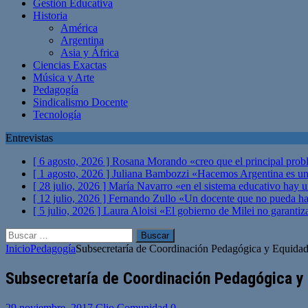
Gestión Educativa
Historia
América
Argentina
Asia y África
Ciencias Exactas
Música y Arte
Pedagogía
Sindicalismo Docente
Tecnología
Entrevistas
[ 6 agosto, 2026 ]
Rosana Morando «creo que el principal probl
[ 1 agosto, 2026 ]
Juliana Bambozzi «Hacemos Argentina es una
[ 28 julio, 2026 ]
María Navarro «en el sistema educativo hay 
[ 12 julio, 2026 ]
Fernando Zullo «Un docente que no pueda hacer
[ 5 julio, 2026 ]
Laura Aloisi «El gobierno de Milei no garanti
Buscar:
Inicio
Pedagogía
Subsecretaría de Coordinación Pedagógica y Equid
Subsecretaría de Coordinación Pedagógica y
29 noviembre, 2017
Clio Comunidad
0