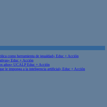
ública como herramienta de igualdad»
Educ + Acción
ativas»
Educ + Acción
on los años» UCALP
Educ + Acción
 le imponga a la inteligencia artificial»
Educ + Acción