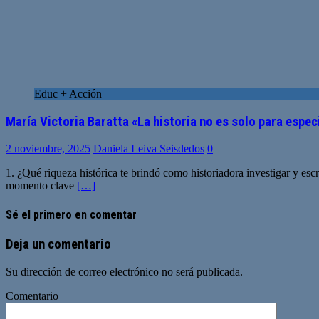
Educ + Acción
María Victoria Baratta «La historia no es solo para espec
2 noviembre, 2025
Daniela Leiva Seisdedos
0
1. ¿Qué riqueza histórica te brindó como historiadora investigar y esc
momento clave
[…]
Sé el primero en comentar
Deja un comentario
Su dirección de correo electrónico no será publicada.
Comentario