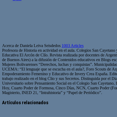
Acerca de Daniela Leiva Seisdedos
1003 Articles
Profesora de Historia en actividad en el aula. Colegios San Cayetano
Educativa El Arcón de Clío. Revista realizada por docentes de Arge
de Buenos Aires) a la difusión de Contenidos educativos en Blogs esc
Mujeres Bolivarenses “Derechos, luchas y conquistas”. Municipalid
UCEMA: “El lenguaje que se escucha en el aula?, Foro Scouts de Ar
Empoderamiento Femenino y Educativo de Invery Crea España. Edito
trabajo realizado en el blog Clio y sus Secretos. Distinguida por el D
Universitario sobre Pensamiento Social en el Colegio San Cayetano, 
Hoy, Cuarto Poder de Formosa, Cinco Días, NCN, Cuarto Poder (For
Magisterio, INED 21, “Intrahistoria” y “Papel de Periódico”.
Sitio
Facebook
Twitter
YouTube
web
Artículos relacionados