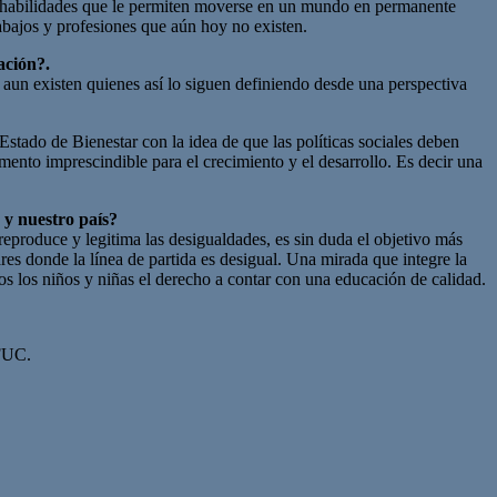
llar habilidades que le permiten moverse en un mundo en permanente
abajos y profesiones que aún hoy no existen.
ación?.
aun existen quienes así lo siguen definiendo desde una perspectiva
Estado de Bienestar con la idea de que las políticas sociales deben
ento imprescindible para el crecimiento y el desarrollo. Es decir una
 y nuestro país?
eproduce y legitima las desigualdades, es sin duda el objetivo más
es donde la línea de partida es desigual. Una mirada que integre la
dos los niños y niñas el derecho a contar con una educación de calidad.
 FUC.