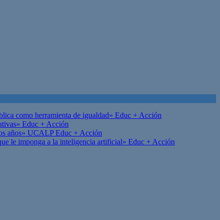
ública como herramienta de igualdad»
Educ + Acción
ativas»
Educ + Acción
on los años» UCALP
Educ + Acción
 le imponga a la inteligencia artificial»
Educ + Acción