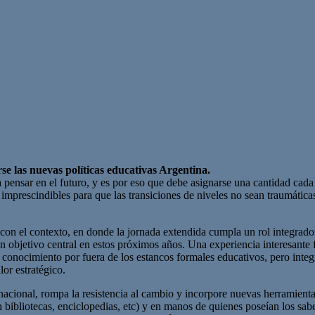
se las nuevas políticas educativas Argentina.
 pensar en el futuro, y es por eso que debe asignarse una cantidad cada 
prescindibles para que las transiciones de niveles no sean traumáticas d
con el contexto, en donde la jornada extendida cumpla un rol integrado
n objetivo central en estos próximos años. Una experiencia interesante
onocimiento por fuera de los estancos formales educativos, pero integr
lor estratégico.
acional, rompa la resistencia al cambio y incorpore nuevas herramient
bibliotecas, enciclopedias, etc) y en manos de quienes poseían los saber