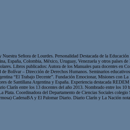
 y Nuestra Señora de Lourdes. Personalidad Destacada de la Educación p
ntina, España, Colombia, México, Uruguay, Venezuela y otros países 
olares. Libros publicados: Autora de los Manuales para docentes en Con
ad de Bolívar – Dirección de Derechos Humanos. Seminarios educativ
gentina “El Trabajo Decente”. Fundación Emocionar, Misiones con La 
res de Santillana Argentina y España. Experiencia destacada REDEM 
iario Clarín entre los 13 docentes del año 2013. Nombrado entre los 10 b
La Plata. Coordinadora del Departamento de Ciencias Sociales colegio 
mosa) CadenaBA y El Palomar Diario. Diario Clarín y La Nación nota