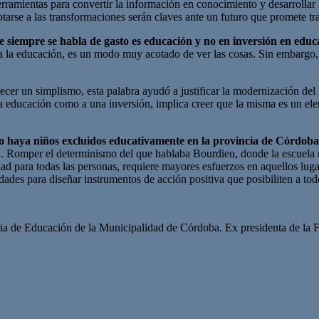
as herramientas para convertir la información en conocimiento y desarro
tarse a las transformaciones serán claves ante un futuro que promete tr
 siempre se habla de gasto es educación y no en inversión en educ
 a la educación, es un modo muy acotado de ver las cosas. Sin embargo, 
recer un simplismo, esta palabra ayudó a justificar la modernización del 
a educación como a una inversión, implica creer que la misma es un elem
 no haya niños excluidos educativamente en la provincia de Córdoba
an. Romper el determinismo del que hablaba Bourdieu, donde la escuela r
d para todas las personas, requiere mayores esfuerzos en aquellos lugar
dades para diseñar instrumentos de acción positiva que posibiliten a to
ria de Educación de la Municipalidad de Córdoba. Ex presidenta de la