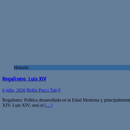
Historia
Regalismo. Luis XIV
6 julio, 2026
Belén Pucci Tait
0
Regalismo: Política desarrollada en la Edad Moderna y principalmente e
XIV. Luis XIV, será el
[…]