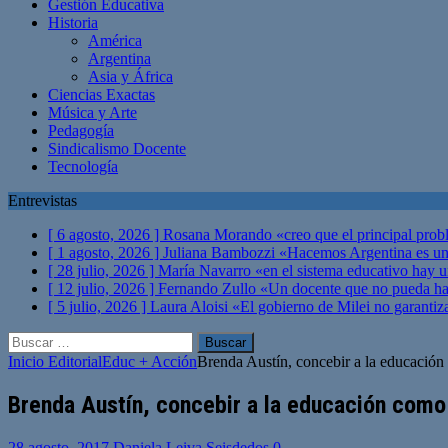
Gestión Educativa
Historia
América
Argentina
Asia y África
Ciencias Exactas
Música y Arte
Pedagogía
Sindicalismo Docente
Tecnología
Entrevistas
[ 6 agosto, 2026 ]
Rosana Morando «creo que el principal probl
[ 1 agosto, 2026 ]
Juliana Bambozzi «Hacemos Argentina es una
[ 28 julio, 2026 ]
María Navarro «en el sistema educativo hay 
[ 12 julio, 2026 ]
Fernando Zullo «Un docente que no pueda hacer
[ 5 julio, 2026 ]
Laura Aloisi «El gobierno de Milei no garanti
Buscar:
Inicio
Editorial
Educ + Acción
Brenda Austín, concebir a la educación
Brenda Austín, concebir a la educación como 
28 agosto, 2017
Daniela Leiva Seisdedos
0