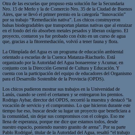
Otra de las escuelas que propuso esta solución fue la Secundaria
Nro. 15 de Merlo y la de Comercio Nro. 35 de la Ciudad de Buenos
Aires, que se llevó el primer premio en la categoría “Innovación”
por su trabajo “Remediación nativa”. Los chicos construyeron
balsas biodegradables que transportan plantas nativas que al enraizar
en el fondo del río absorben metales pesados y liberan oxígeno. El
proyecto, contaron ya fue probado con éxito en un curso de agua
que, gracias a la fitoremediación, volvió a tener fauna y flora.
La Olimpíada del Agua es un programa de educación ambiental
orientado a escuelas de la Cuenca Matanza-Riachuelo. Está
organizado por la Autoridad del Agua bonaerense y Acumar, en
conjunto con la Dirección General de Cultura y Educación. Y
cuenta con la participación del equipo de educadores del Organismo
para el Desarrollo Sostenible de la Provincia (OPDS).
Los chicos pudieron mostrar sus trabajos en la Universidad de
Lanús, cuando se cerró el certamen y se entregaron los premios.
Rodrigo Aybar, director del OPDS, recorrió la muestra y destacó “la
vocación de servicio y el compromiso. Lo que hicieron durante este
tiempo fue eso, buscar desde su lugar un proyecto que beneficiara a
la comunidad, sin dejar sus compromisos con el colegio. Eso me
llena de esperanza, porque me dice que estamos todos, desde
nuestro espacio, poniendo nuestro granito de arena”. Por su parte
Pablo Rodrigué, titular de la Autoridad del Agua, resaltó “el trabajo