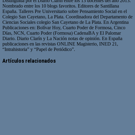
Distinguida por el Diario Clarín entre los 13 docentes del año 2013.
Nombrado entre los 10 blogs favoritos. Editores de Santillana
España. Talleres Pre Universitario sobre Pensamiento Social en el
Colegio San Cayetano, La Plata. Coordinadora del Departamento de
Ciencias Sociales colegio San Cayetano de La Plata. En Argentina
Publicaciones en: Bolívar Hoy, Cuarto Poder de Formosa, Cinco
Días, NCN, Cuarto Poder (Formosa) CadenaBA y El Palomar
Diario. Diario Clarín y La Nación notas de opinión. En España
publicaciones en las revistas ONLINE Magisterio, INED 21,
“Intrahistoria” y “Papel de Periódico”.
Sitio
Facebook
Twitter
YouTube
web
Artículos relacionados