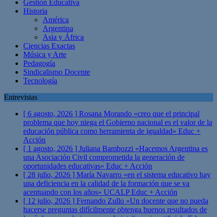
Gestión Educativa
Historia
América
Argentina
Asia y África
Ciencias Exactas
Música y Arte
Pedagogía
Sindicalismo Docente
Tecnología
Entrevistas
[ 6 agosto, 2026 ]
Rosana Morando «creo que el principal
problema que hoy niega el Gobierno nacional es el valor de la
educación pública como herramienta de igualdad»
Educ +
Acción
[ 1 agosto, 2026 ]
Juliana Bambozzi «Hacemos Argentina es
una Asociación Civil comprometida la generación de
oportunidades educativas»
Educ + Acción
[ 28 julio, 2026 ]
María Navarro «en el sistema educativo hay
una deficiencia en la calidad de la formación que se va
acentuando con los años» UCALP
Educ + Acción
[ 12 julio, 2026 ]
Fernando Zullo «Un docente que no pueda
hacerse preguntas difícilmente obtenga buenos resultados de