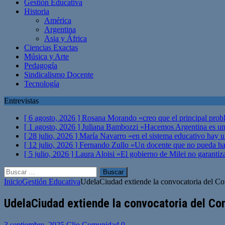
Gestión Educativa
Historia
América
Argentina
Asia y África
Ciencias Exactas
Música y Arte
Pedagogía
Sindicalismo Docente
Tecnología
Entrevistas
[ 6 agosto, 2026 ]
Rosana Morando «creo que el principal probl
[ 1 agosto, 2026 ]
Juliana Bambozzi «Hacemos Argentina es una
[ 28 julio, 2026 ]
María Navarro «en el sistema educativo hay 
[ 12 julio, 2026 ]
Fernando Zullo «Un docente que no pueda hacer
[ 5 julio, 2026 ]
Laura Aloisi «El gobierno de Milei no garanti
Buscar:
Inicio
Gestión Educativa
UdelaCiudad extiende la convocatoria del Conc
UdelaCiudad extiende la convocatoria del Conc
3 septiembre, 2025
Clio Comunidad
0