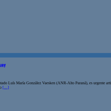
uay
putado Luís María González Vaesken (ANR-Alto Paraná), es urgente arti
to
[…]