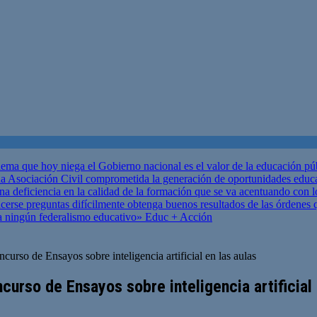
ema que hoy niega el Gobierno nacional es el valor de la educación p
 Asociación Civil comprometida la generación de oportunidades educ
una deficiencia en la calidad de la formación que se va acentuando c
se preguntas difícilmente obtenga buenos resultados de las órdenes que
za ningún federalismo educativo»
Educ + Acción
urso de Ensayos sobre inteligencia artificial en las aulas
urso de Ensayos sobre inteligencia artificial 