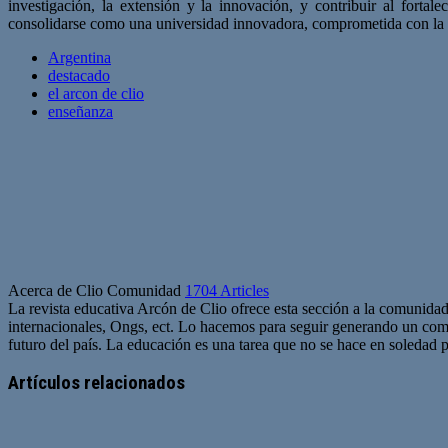
investigación, la extensión y la innovación, y contribuir al forta
consolidarse como una universidad innovadora, comprometida con la fo
Argentina
destacado
el arcon de clio
enseñanza
Acerca de Clio Comunidad
1704 Articles
La revista educativa Arcón de Clio ofrece esta sección a la comunidad
internacionales, Ongs, ect. Lo hacemos para seguir generando un com
futuro del país. La educación es una tarea que no se hace en soledad po
Sitio
web
Artículos relacionados