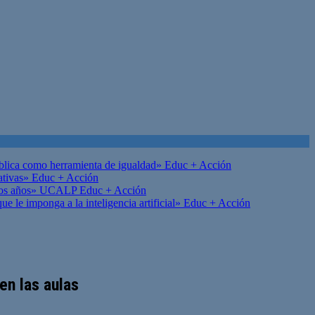
ública como herramienta de igualdad»
Educ + Acción
ativas»
Educ + Acción
on los años» UCALP
Educ + Acción
 le imponga a la inteligencia artificial»
Educ + Acción
en las aulas