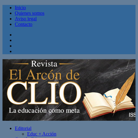
Inicio
Quienes somos
Aviso legal
Contacto
Facebook
Twitter
Linkedin
Youtube
Editorial
Educ + Acción