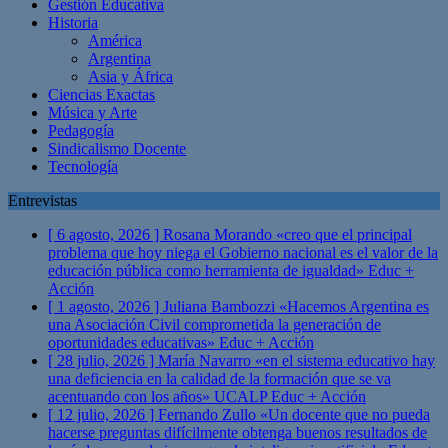
Gestión Educativa
Historia
América
Argentina
Asia y África
Ciencias Exactas
Música y Arte
Pedagogía
Sindicalismo Docente
Tecnología
Entrevistas
[ 6 agosto, 2026 ]
Rosana Morando «creo que el principal
problema que hoy niega el Gobierno nacional es el valor de la
educación pública como herramienta de igualdad»
Educ +
Acción
[ 1 agosto, 2026 ]
Juliana Bambozzi «Hacemos Argentina es
una Asociación Civil comprometida la generación de
oportunidades educativas»
Educ + Acción
[ 28 julio, 2026 ]
María Navarro «en el sistema educativo hay
una deficiencia en la calidad de la formación que se va
acentuando con los años» UCALP
Educ + Acción
[ 12 julio, 2026 ]
Fernando Zullo «Un docente que no pueda
hacerse preguntas difícilmente obtenga buenos resultados de