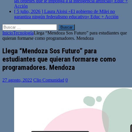
las órdenes que le imponga a la inteligencia artificial»
Educ +
Acción
[ 5 julio, 2026 ]
Laura Aloisi «El gobierno de Milei no
garantiza ningún federalismo educativo»
Educ + Acción
Buscar:
Inicio
Tecnología
Llega “Mendoza Sos Futuro” para estudiantes que
quieran formarse como programadores. Mendoza
Llega “Mendoza Sos Futuro” para
estudiantes que quieran formarse como
programadores. Mendoza
27 agosto, 2022
Clio Comunidad
0