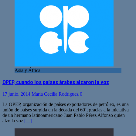
Asia y África
OPEP, cuando los países árabes alzaron la voz
17 junio, 2014
Maria Cecilia Rodriguez
0
La OPEP, organización de países exportadores de petróleo, es una
unión de países surgida en la década del 60’, gracias a la iniciativa
de un hermano latinoamericano Juan Pablo Pérez Alfonso quien
alzo la voz
[…]