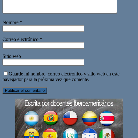
Nombre
*
Correo electrónico
*
Sitio web
Guarde mi nombre, correo electrónico y sitio web en este
navegador para la próxima vez que comente.