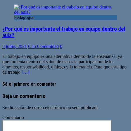
Pedagogía
¿Por qué es importante el trabajo en equipo dentro del
aula?
5 junio, 2021
Clio Comunidad
0
El trabajo en equipo es una alternativa dentro de la enseñanza, ya
que fomenta dentro del salón de clases la participación de los
alumnos, responsabilidad, diálogo y la tolerancia. Para que este tipo
de trabajo
[…]
Sé el primero en comentar
Deja un comentario
Su dirección de correo electrónico no será publicada.
Comentario