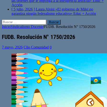
las órdenes que le imponga a la inteligencia artificial»
Educ +
Acción
[ 5 julio, 2026 ]
Laura Aloisi «El gobierno de Milei no
garantiza ningún federalismo educativo»
Educ + Acción
Buscar:
Inicio
Sindicalismo Docente
FUDB. Resolución N° 1750/2026
FUDB. Resolución N° 1750/2026
7 mayo, 2026
Clio Comunidad
0