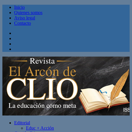
Inicio
Quienes somos
Aviso legal
Contacto
Facebook
Twitter
Linkedin
Youtube
Editorial
Educ + Acción