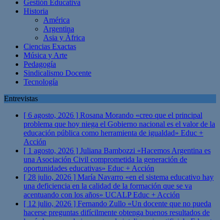
Gestión Educativa
Historia
América
Argentina
Asia y África
Ciencias Exactas
Música y Arte
Pedagogía
Sindicalismo Docente
Tecnología
Entrevistas
[ 6 agosto, 2026 ]
Rosana Morando «creo que el principal
problema que hoy niega el Gobierno nacional es el valor de la
educación pública como herramienta de igualdad»
Educ +
Acción
[ 1 agosto, 2026 ]
Juliana Bambozzi «Hacemos Argentina es
una Asociación Civil comprometida la generación de
oportunidades educativas»
Educ + Acción
[ 28 julio, 2026 ]
María Navarro «en el sistema educativo hay
una deficiencia en la calidad de la formación que se va
acentuando con los años» UCALP
Educ + Acción
[ 12 julio, 2026 ]
Fernando Zullo «Un docente que no pueda
hacerse preguntas difícilmente obtenga buenos resultados de