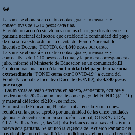
La suma se abonará en cuatro cuotas iguales, mensuales y
consecutivas de 1.210 pesos cada una.
El gobierno acordó este viernes con los cinco gremios docentes la
paritaria nacional del sector, que estableció la continuidad del pago
de una suma extraordinaria a cuenta del Fondo Nacional de
Incentivo Docente (FONID), de 4.840 pesos por cargo.
La suma se abonará en cuatro cuotas iguales, mensuales y
consecutivas de 1.210 pesos cada una, y la primera corresponderá a
julio, informó el Ministerio de Educación en un comunicado.El
Gobierno nacional acordó la
continuidad del pago de una suma
extraordinaria
“FONID-suma extr.COVID-19”, a cuenta del
Fondo Nacional de Incentivo Docente (FONID),
de 4.840 pesos
por cargo
«Las mismas se harán efectivas en agosto, septiembre, octubre y
noviembre de 2020 conjuntamente con el pago del FONID ($1.210)
y material didáctico ($210)», se indicó.
El ministro de Educación, Nicolás Trotta, encabezó una nueva
reunión en la que se aprobó por unanimidad de las cinco entidades
gremiales docentes con representación nacional, CTERA, UDA,
CEA, Sadip y Amet, y las 24 jurisdicciones educativas del país una
nueva acta paritaria. Se ratificó la vigencia del Acuerdo Paritario del
pasado 4 de junio el cual fijó las condiciones y el medio ambiente de