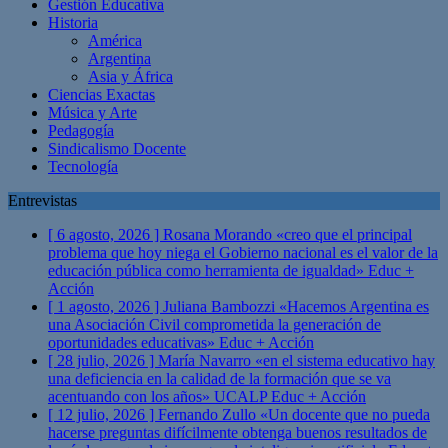
Gestión Educativa
Historia
América
Argentina
Asia y África
Ciencias Exactas
Música y Arte
Pedagogía
Sindicalismo Docente
Tecnología
Entrevistas
[ 6 agosto, 2026 ]
Rosana Morando «creo que el principal
problema que hoy niega el Gobierno nacional es el valor de la
educación pública como herramienta de igualdad»
Educ +
Acción
[ 1 agosto, 2026 ]
Juliana Bambozzi «Hacemos Argentina es
una Asociación Civil comprometida la generación de
oportunidades educativas»
Educ + Acción
[ 28 julio, 2026 ]
María Navarro «en el sistema educativo hay
una deficiencia en la calidad de la formación que se va
acentuando con los años» UCALP
Educ + Acción
[ 12 julio, 2026 ]
Fernando Zullo «Un docente que no pueda
hacerse preguntas difícilmente obtenga buenos resultados de