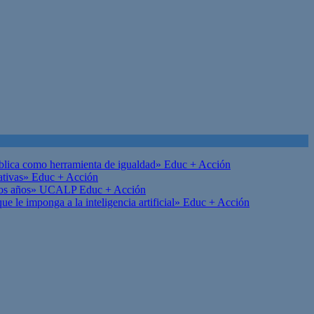
ública como herramienta de igualdad»
Educ + Acción
ativas»
Educ + Acción
on los años» UCALP
Educ + Acción
 le imponga a la inteligencia artificial»
Educ + Acción