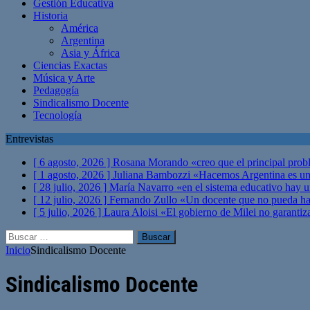
Gestión Educativa
Historia
América
Argentina
Asia y África
Ciencias Exactas
Música y Arte
Pedagogía
Sindicalismo Docente
Tecnología
Entrevistas
[ 6 agosto, 2026 ]
Rosana Morando «creo que el principal probl
[ 1 agosto, 2026 ]
Juliana Bambozzi «Hacemos Argentina es una
[ 28 julio, 2026 ]
María Navarro «en el sistema educativo hay 
[ 12 julio, 2026 ]
Fernando Zullo «Un docente que no pueda hacer
[ 5 julio, 2026 ]
Laura Aloisi «El gobierno de Milei no garanti
Buscar:
Inicio
Sindicalismo Docente
Sindicalismo Docente