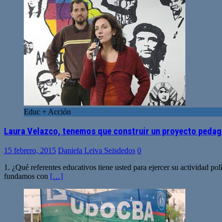
Educ + Acción
Laura Velazco, tenemos que construir un proyecto peda
15 febrero, 2015
Daniela Leiva Seisdedos
0
1. ¿Qué referentes educativos tiene usted para ejercer su actividad pol
fundamos con
[…]