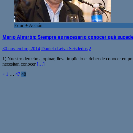
Educ + Acción
Mario Almirón: Siempre es necesario conocer qué sucede 
30 noviembre, 2014
Daniela Leiva Seisdedos
2
1) Nuestro derecho a opinar, lleva implícito el deber de conocer en pr
necesitan conocer
[…]
Paginación
«
1
…
47
48
de
entradas