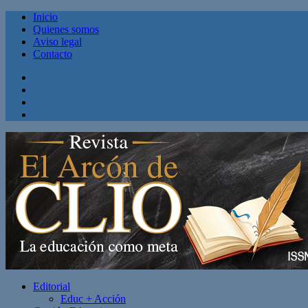
Inicio
Quienes somos
Aviso legal
Contacto
Facebook
Twitter
Linkedin
Youtube
Editorial
Educ + Acción