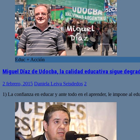
Educ + Acción
Miguel Díaz de Udocba, la calidad educativa sigue degr
2 febrero, 2015
Daniela Leiva Seisdedos
2
1) La confianza en educar y ante todo en el aprender, le impone al ed