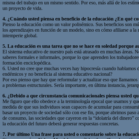
misma del trabajo en un mismo sentido. Por eso, más allá de los estím
un proyecto de vida.
4. ¿Cuándo usted piensa en beneficio de la educación ¿En qué co
Pienso la educación como un valor polisémico. Sus beneficios son múlt
los aprendizajes en función de un modelo, sino en cómo afiliarse a la ma
intemperie global.
5. La educación es una tarea que no se hace en soledad porque au
El sistema educativo de nuestro país está atrasado en muchas áreas. Ne
saberes formales e informales, porque lo que aprenden los trabajadores
formación enciclopédica.
6. Usted no cree que muchas veces hay hipocresía cuando hablamos de
endémicos y no beneficia al sistema educativo nacional?
Por eso pienso que hay que reformular y actualizar eso que llamamos
a problemas estructurales. Sería importante, en última instancia, jerarqu
6. ¿Debido a que circunstancia comunicacionales piensa usted qu
Me figuro que ello obedece a la terminología epocal que usamos y que
medida de que sus individuos sean capaces de acumular para consumi
basar un proyecto de sociedad sólo con ese fin, porque abrimos paso a
de consumo, las sociedades que cayeron en la “idolatría del dinero” co
la educación del futuro deberá generar respuestas concretas.
7. Por último Una frase para usted o comentario sobre la educac