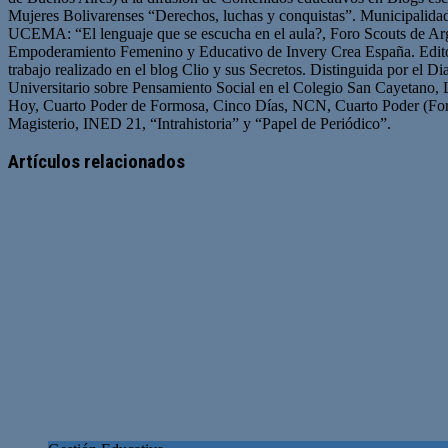
Mujeres Bolivarenses “Derechos, luchas y conquistas”. Municipalid
UCEMA: “El lenguaje que se escucha en el aula?, Foro Scouts de Ar
Empoderamiento Femenino y Educativo de Invery Crea España. Edito
trabajo realizado en el blog Clio y sus Secretos. Distinguida por el D
Universitario sobre Pensamiento Social en el Colegio San Cayetano, 
Hoy, Cuarto Poder de Formosa, Cinco Días, NCN, Cuarto Poder (For
Magisterio, INED 21, “Intrahistoria” y “Papel de Periódico”.
Sitio
Facebook
Twitter
YouTube
web
Artículos relacionados