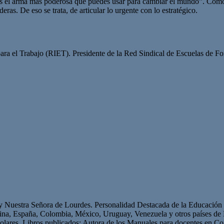
el arma más poderosa que puedes usar para cambiar el mundo”. Como tod
ras. De eso se trata, de articular lo urgente con lo estratégico.
para el Trabajo (RIET). Presidente de la Red Sindical de Escuelas de F
 y Nuestra Señora de Lourdes. Personalidad Destacada de la Educación p
ntina, España, Colombia, México, Uruguay, Venezuela y otros países 
olares. Libros publicados: Autora de los Manuales para docentes en Con