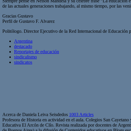
Siempre pensé en Nelson Mandela y su célebre frase “La educación es 
de las actuales generaciones trabajando, al mismo tiempo, por las venide
Gracias Gustavo
Perfil de Gustavo F. Alvarez
Politólogo. Director Ejecutivo de la Red Internacional de Educación 
Argentina
destacado
Reportajes de educación
sindicalismo
sindicatos
Acerca de Daniela Leiva Seisdedos
1003 Articles
Profesora de Historia en actividad en el aula. Colegios San Cayetano
Educativa El Arcón de Clío. Revista realizada por docentes de Arge
de Buenos Aires) a la difusión de Contenidos educativos en Blogs esc