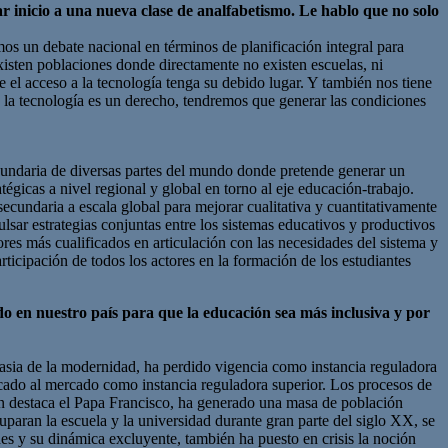
r inicio a una nueva clase de analfabetismo. Le hablo que no solo
os un debate nacional en términos de planificación integral para
existen poblaciones donde directamente no existen escuelas, ni
nde el acceso a la tecnología tenga su debido lugar. Y también nos tiene
a la tecnología es un derecho, tendremos que generar las condiciones
cundaria de diversas partes del mundo donde pretende generar un
tégicas a nivel regional y global en torno al eje educación-trabajo.
secundaria a escala global para mejorar cualitativa y cuantitativamente
lsar estrategias conjuntas entre los sistemas educativos y productivos
dores más cualificados en articulación con las necesidades del sistema y
ticipación de todos los actores en la formación de los estudiantes
o en nuestro país para que la educación sea más inclusiva y por
asia de la modernidad, ha perdido vigencia como instancia reguladora
ocado al mercado como instancia reguladora superior. Los procesos de
en destaca el Papa Francisco, ha generado una masa de población
uparan la escuela y la universidad durante gran parte del siglo XX, se
s y su dinámica excluyente, también ha puesto en crisis la noción