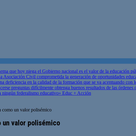
ema que hoy niega el Gobierno nacional es el valor de la educación p
 Asociación Civil comprometida la generación de oportunidades educ
una deficiencia en la calidad de la formación que se va acentuando c
se preguntas difícilmente obtenga buenos resultados de las órdenes que
za ningún federalismo educativo»
Educ + Acción
n como un valor polisémico
 un valor polisémico