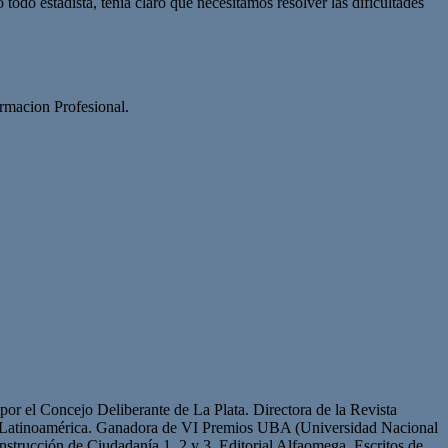
o estadista, tenía claro que necesitamos resolver las dificultades
ormacion Profesional.
or el Concejo Deliberante de La Plata. Directora de la Revista
de Latinoamérica. Ganadora de VI Premios UBA (Universidad Nacional
strucción de Ciudadanía 1, 2 y 3. Editorial Alfaomega. Escritos de