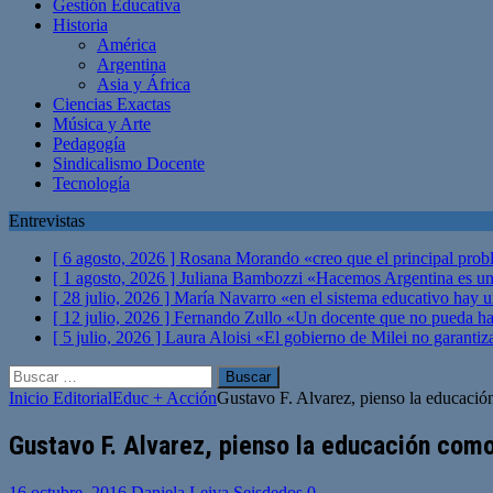
Gestión Educativa
Historia
América
Argentina
Asia y África
Ciencias Exactas
Música y Arte
Pedagogía
Sindicalismo Docente
Tecnología
Entrevistas
[ 6 agosto, 2026 ]
Rosana Morando «creo que el principal probl
[ 1 agosto, 2026 ]
Juliana Bambozzi «Hacemos Argentina es una
[ 28 julio, 2026 ]
María Navarro «en el sistema educativo hay 
[ 12 julio, 2026 ]
Fernando Zullo «Un docente que no pueda hacer
[ 5 julio, 2026 ]
Laura Aloisi «El gobierno de Milei no garanti
Buscar:
Inicio
Editorial
Educ + Acción
Gustavo F. Alvarez, pienso la educació
Gustavo F. Alvarez, pienso la educación como
16 octubre, 2016
Daniela Leiva Seisdedos
0