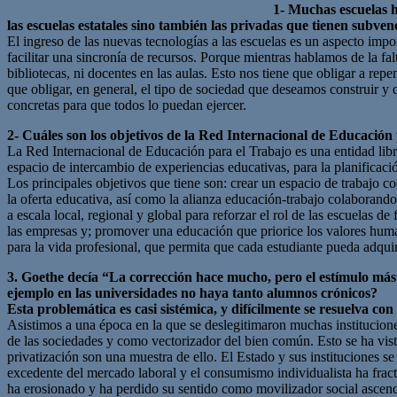
1- Muchas escuelas h
las escuelas estatales sino también las privadas que tienen subven
El ingreso de las nuevas tecnologías a las escuelas es un aspecto imp
facilitar una sincronía de recursos. Porque mientras hablamos de la fa
bibliotecas, ni docentes en las aulas. Esto nos tiene que obligar a repe
que obligar, en general, el tipo de sociedad que deseamos construir y
concretas para que todos lo puedan ejercer.
2- Cuáles son los objetivos de la Red Internacional de Educación
La Red Internacional de Educación para el Trabajo es una entidad lib
espacio de intercambio de experiencias educativas, para la planificació
Los principales objetivos que tiene son: crear un espacio de trabajo c
la oferta educativa, así como la alianza educación-trabajo colaborando
a escala local, regional y global para reforzar el rol de las escuelas 
las empresas y; promover una educación que priorice los valores humano
para la vida profesional, que permita que cada estudiante pueda adqui
3. Goethe decía “La corrección hace mucho, pero el estímulo más”
ejemplo en las universidades no haya tanto alumnos crónicos?
Esta problemática es casi sistémica, y difícilmente se resuelva co
Asistimos a una época en la que se deslegitimaron muchas institucion
de las sociedades y como vectorizador del bien común. Esto se ha vist
privatización son una muestra de ello. El Estado y sus instituciones
excedente del mercado laboral y el consumismo individualista ha fractu
ha erosionado y ha perdido su sentido como movilizador social ascend