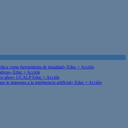
ública como herramienta de igualdad»
Educ + Acción
ativas»
Educ + Acción
on los años» UCALP
Educ + Acción
 le imponga a la inteligencia artificial»
Educ + Acción