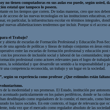
oy no tienen computadoras en sus aulas eso puede, según usted, da
ción estatal que tampoco lo poseen.
ortante en los tiempos que corren. De todas maneras, creo que nos debem
lta de acceso de las nuevas tecnologías en las instituciones educativas, 
nsar, en particular, la infraestructura escolar en términos integrales, do
 qué nuevas alfabetizaciones tendremos que incluir. Porque si el acceso 
 para el Trabajo?
re y abierta de escuelas de Formación Profesional y Educación Post-Se
n de una agenda de políticas y líneas de trabajo conjuntas en áreas estra
ooperativo entre las escuelas de formación profesional y educación post 
 con los procesos de inclusión social y laboral de las comunidades; impu
de formación profesional como actores relevantes para el logro de trabaja
s, la solidaridad y que desarrolle un sentido a la responsabilidad y par
rir una competencia reconocida, un trabajo y un lugar en la sociedad.
, según su experiencia como profesor ¿Que estímulos están faltand
n voluntarismo.
es de la modernidad y sus promesas. El Estado, institución por antonom
o acentuado particularmente en los países periféricos, donde se ha col
 se han desdibujado como reguladores de lo común; el mercado, como bi
rado los lazos sociales. En este contexto, el lugar de relevancia que oc
ente, toda vez que el mercado como regulador absoluto de las sociedade