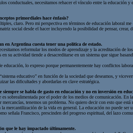
ulos conductuales, necesitamos rehacer el vínculo entre la educación y
nceptos primordiales hace énfasis?
iples, claro. Pero mi perspectiva en términos de educación laboral me 
triz social desde el hacer incluyendo la posibilidad de pensar, crear, de
n en Argentina cuesta tener una política de estado.
cesitamos reformular los modos de aprendizaje y la acreditación de los 
 en su actividad tiende a desacreditarse en un sistema que sigue basando
 educación, lo expreso porque permanentemente hay conflictos laboral
 “sistema educativo” en función de la sociedad que deseamos, y viceve
izar las dificultades y abordarlas en clave estratégica.
e siempre se habla de gasto en educación y no en inversión en edu
 es sobrealimentada por el poder de los medios de comunicación. En la
r mercancías, tenemos un problema. No quiero decir con esto que está
 la mercantilización de la vida en general. La educación no puede ser 
mo señala Francisco, prescinden del progreso espiritual, del lazo comun
ión que le hay impactado últimamente.