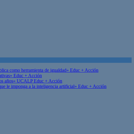
ública como herramienta de igualdad»
Educ + Acción
ativas»
Educ + Acción
on los años» UCALP
Educ + Acción
 le imponga a la inteligencia artificial»
Educ + Acción