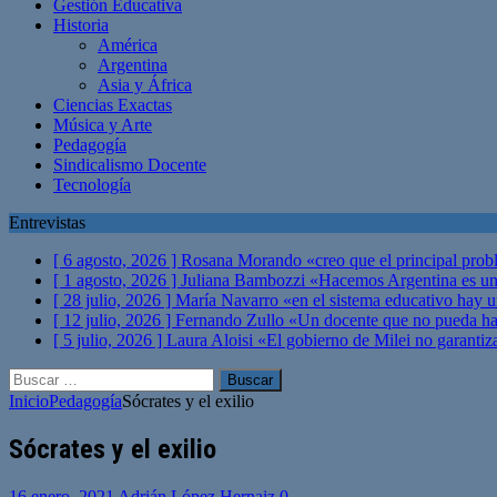
Gestión Educativa
Historia
América
Argentina
Asia y África
Ciencias Exactas
Música y Arte
Pedagogía
Sindicalismo Docente
Tecnología
Entrevistas
[ 6 agosto, 2026 ]
Rosana Morando «creo que el principal probl
[ 1 agosto, 2026 ]
Juliana Bambozzi «Hacemos Argentina es una
[ 28 julio, 2026 ]
María Navarro «en el sistema educativo hay 
[ 12 julio, 2026 ]
Fernando Zullo «Un docente que no pueda hacer
[ 5 julio, 2026 ]
Laura Aloisi «El gobierno de Milei no garanti
Buscar:
Inicio
Pedagogía
Sócrates y el exilio
Sócrates y el exilio
16 enero, 2021
Adrián López Hernaiz
0