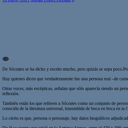
De Sócrates se ha dicho y escrito mucho, pero quizás se sepa poco.Por
Hay quienes dicen que verdaderamente fue una persona real –de carne y
Otras voces, más escépticas, señalan que sólo aparecía siendo un person
reflexión.
También están los que refieren a Sócrates como un conjunto de person
conocida de la literatura universal, transmitida de boca en boca en la 
Lo cierto es que, persona o personaje, hay datos biográficos adjudicad
De él se cuenta que vivió en la Antigua Atenas, entre el 470 y 399 ant