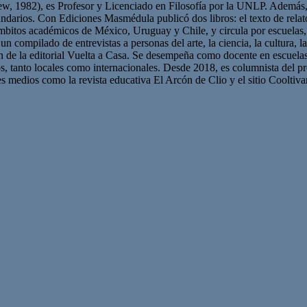
 1982), es Profesor y Licenciado en Filosofía por la UNLP. Además, s
ecundarios. Con Ediciones Masmédula publicó dos libros: el texto de rela
bitos académicos de México, Uruguay y Chile, y circula por escuelas, i
 compilado de entrevistas a personas del arte, la ciencia, la cultura, la
 de la editorial Vuelta a Casa. Se desempeña como docente en escuelas p
s, tanto locales como internacionales. Desde 2018, es columnista del 
s medios como la revista educativa El Arcón de Clio y el sitio Cooltivart