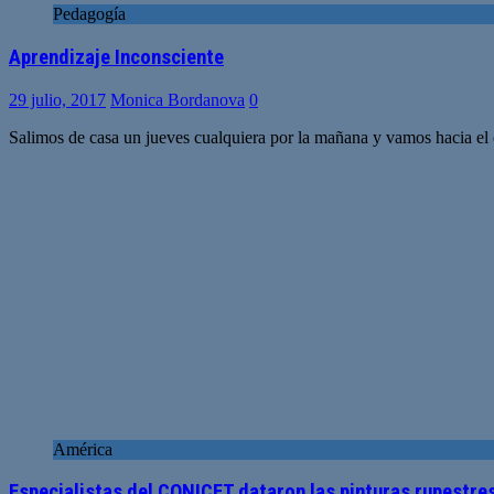
Pedagogía
Aprendizaje Inconsciente
29 julio, 2017
Monica Bordanova
0
Salimos de casa un jueves cualquiera por la mañana y vamos hacia el 
América
Especialistas del CONICET dataron las pinturas rupestr