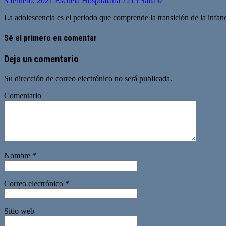
3 febrero, 2021
Escuela Hospitalaria 7215 Salta
0
La adolescencia es el periodo que comprende la transición de la infanc
Sé el primero en comentar
Deja un comentario
Su dirección de correo electrónico no será publicada.
Comentario
Nombre
*
Correo electrónico
*
Sitio web