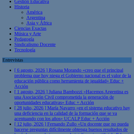
Gestión Educativa
Historia
América
Argentina
Asia y África
Ciencias Exactas
Música y Arte
Pedagogía
Sindicalismo Docente
Tecnología
Entrevistas
[ 6 agosto, 2026 ]
Rosana Morando «creo que el principal
problema que hoy niega el Gobierno nacional es el valor de la
educación pública como herramienta de igualdad»
Educ +
Acción
[ 1 agosto, 2026 ]
Juliana Bambozzi «Hacemos Argentina es
una Asociación Civil comprometida la generación de
oportunidades educativas»
Educ + Acción
[ 28 julio, 2026 ]
María Navarro «en el sistema educativo hay
una deficiencia en la calidad de la formación que se va
acentuando con los años» UCALP
Educ + Acción
[ 12 julio, 2026 ]
Fernando Zullo «Un docente que no pueda
hacerse preguntas difícilmente obtenga buenos resultados de