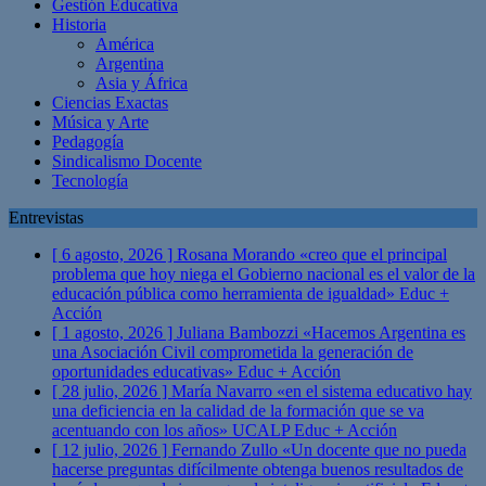
Gestión Educativa
Historia
América
Argentina
Asia y África
Ciencias Exactas
Música y Arte
Pedagogía
Sindicalismo Docente
Tecnología
Entrevistas
[ 6 agosto, 2026 ]
Rosana Morando «creo que el principal
problema que hoy niega el Gobierno nacional es el valor de la
educación pública como herramienta de igualdad»
Educ +
Acción
[ 1 agosto, 2026 ]
Juliana Bambozzi «Hacemos Argentina es
una Asociación Civil comprometida la generación de
oportunidades educativas»
Educ + Acción
[ 28 julio, 2026 ]
María Navarro «en el sistema educativo hay
una deficiencia en la calidad de la formación que se va
acentuando con los años» UCALP
Educ + Acción
[ 12 julio, 2026 ]
Fernando Zullo «Un docente que no pueda
hacerse preguntas difícilmente obtenga buenos resultados de