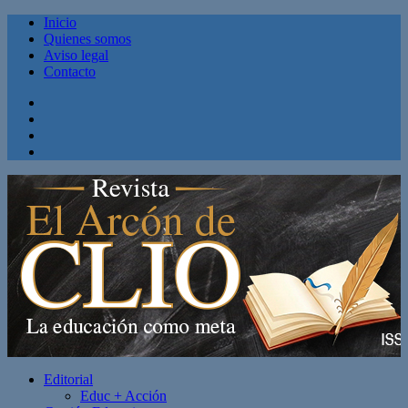
Inicio
Quienes somos
Aviso legal
Contacto
Facebook
Twitter
Linkedin
Youtube
Editorial
Educ + Acción