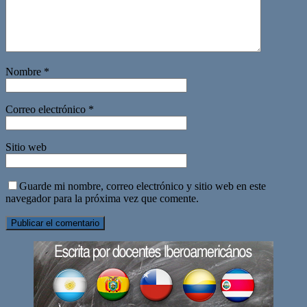
Nombre
*
Correo electrónico
*
Sitio web
Guarde mi nombre, correo electrónico y sitio web en este
navegador para la próxima vez que comente.