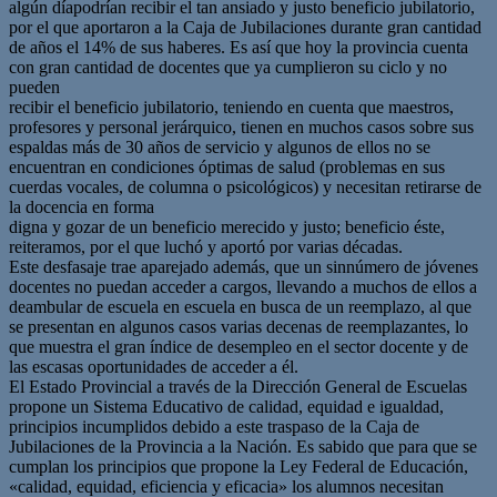
algún díapodrían recibir el tan ansiado y justo beneficio jubilatorio,
por el que aportaron a la Caja de Jubilaciones durante gran cantidad
de años el 14% de sus haberes. Es así que hoy la provincia cuenta
con gran cantidad de docentes que ya cumplieron su ciclo y no
pueden
recibir el beneficio jubilatorio, teniendo en cuenta que maestros,
profesores y personal jerárquico, tienen en muchos casos sobre sus
espaldas más de 30 años de servicio y algunos de ellos no se
encuentran en condiciones óptimas de salud (problemas en sus
cuerdas vocales, de columna o psicológicos) y necesitan retirarse de
la docencia en forma
digna y gozar de un beneficio merecido y justo; beneficio éste,
reiteramos, por el que luchó y aportó por varias décadas.
Este desfasaje trae aparejado además, que un sinnúmero de jóvenes
docentes no puedan acceder a cargos, llevando a muchos de ellos a
deambular de escuela en escuela en busca de un reemplazo, al que
se presentan en algunos casos varias decenas de reemplazantes, lo
que muestra el gran índice de desempleo en el sector docente y de
las escasas oportunidades de acceder a él.
El Estado Provincial a través de la Dirección General de Escuelas
propone un Sistema Educativo de calidad, equidad e igualdad,
principios incumplidos debido a este traspaso de la Caja de
Jubilaciones de la Provincia a la Nación. Es sabido que para que se
cumplan los principios que propone la Ley Federal de Educación,
«calidad, equidad, eficiencia y eficacia» los alumnos necesitan