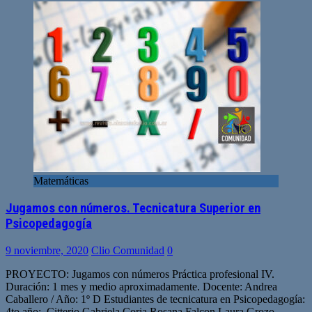
Matemáticas
Jugamos con números. Tecnicatura Superior en
Psicopedagogía
9 noviembre, 2020
Clio Comunidad
0
PROYECTO: Jugamos con números Práctica profesional IV.
Duración: 1 mes y medio aproximadamente. Docente: Andrea
Caballero / Año: 1º D Estudiantes de tecnicatura en Psicopedagogía:
4to año: Citterio Gabriela Coria Rosana Falcon Laura Grozo