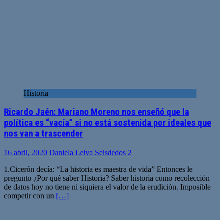
Historia
Ricardo Jaén: Mariano Moreno nos enseñó que la
política es “vacía” si no está sostenida por ideales que
nos van a trascender
16 abril, 2020
Daniela Leiva Seisdedos
2
1.Cicerón decía: “La historia es maestra de vida” Entonces le
pregunto ¿Por qué saber Historia? Saber historia como recolección
de datos hoy no tiene ni siquiera el valor de la erudición. Imposible
competir con un
[…]