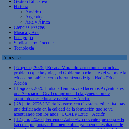
Gestión Educativa
Historia
América
Argentina
Asia y África
Ciencias Exactas
Música y Arte
Pedagogía
Sindicalismo Docente
Tecnología
Entrevistas
[ 6 agosto, 2026 ]
Rosana Morando «creo que el principal
problema que hoy niega el Gobierno nacional es el valor de la
educación pública como herramienta de igualdad»
Educ +
Acción
[ 1 agosto, 2026 ]
Juliana Bambozzi «Hacemos Argentina es
una Asociación Civil comprometida la generación de
oportunidades educativas»
Educ + Acción
[ 28 julio, 2026 ]
María Navarro «en el sistema educativo hay
una deficiencia en la calidad de la formación que se va
acentuando con los años» UCALP
Educ + Acción
[ 12 julio, 2026 ]
Fernando Zullo «Un docente que no pueda
hacerse preguntas difícilmente obtenga buenos resultados de