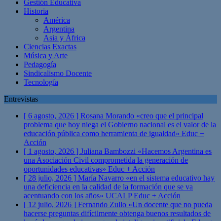
Gestión Educativa
Historia
América
Argentina
Asia y África
Ciencias Exactas
Música y Arte
Pedagogía
Sindicalismo Docente
Tecnología
Entrevistas
[ 6 agosto, 2026 ]
Rosana Morando «creo que el principal
problema que hoy niega el Gobierno nacional es el valor de la
educación pública como herramienta de igualdad»
Educ +
Acción
[ 1 agosto, 2026 ]
Juliana Bambozzi «Hacemos Argentina es
una Asociación Civil comprometida la generación de
oportunidades educativas»
Educ + Acción
[ 28 julio, 2026 ]
María Navarro «en el sistema educativo hay
una deficiencia en la calidad de la formación que se va
acentuando con los años» UCALP
Educ + Acción
[ 12 julio, 2026 ]
Fernando Zullo «Un docente que no pueda
hacerse preguntas difícilmente obtenga buenos resultados de