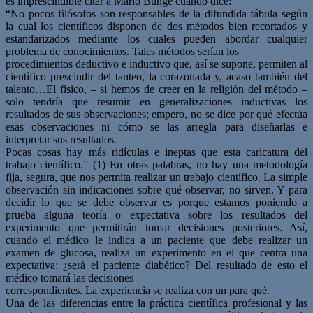
es imprescindible citar a Mario Bunge cuando dice:
“No pocos filósofos son responsables de la difundida fábula según
la cual los científicos disponen de dos métodos bien recortados y
estandarizados mediante los cuales pueden abordar cualquier
problema de conocimientos. Tales métodos serían los
procedimientos deductivo e inductivo que, así se supone, permiten al
científico prescindir del tanteo, la corazonada y, acaso también del
talento…El físico, – si hemos de creer en la religión del método –
solo tendría que resumir en generalizaciones inductivas los
resultados de sus observaciones; empero, no se dice por qué efectúa
esas observaciones ni cómo se las arregla para diseñarlas e
interpretar sus resultados.
Pocas cosas hay más ridículas e ineptas que esta caricatura del
trabajo científico.” (1) En otras palabras, no hay una metodología
fija, segura, que nos permita realizar un trabajo científico. La simple
observación sin indicaciones sobre qué observar, no sirven. Y para
decidir lo que se debe observar es porque estamos poniendo a
prueba alguna teoría o expectativa sobre los resultados del
experimento que permitirán tomar decisiones posteriores. Así,
cuando el médico le indica a un paciente que debe realizar un
examen de glucosa, realiza un experimento en el que centra una
expectativa: ¿será el paciente diabético? Del resultado de esto el
médico tomará las decisiones
correspondientes. La experiencia se realiza con un para qué.
Una de las diferencias entre la práctica científica profesional y las