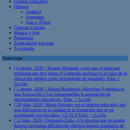
Gestión Educativa
Historia
América
Argentina
Asia y África
Ciencias Exactas
Música y Arte
Pedagogía
Sindicalismo Docente
Tecnología
Entrevistas
[ 6 agosto, 2026 ]
Rosana Morando «creo que el principal
problema que hoy niega el Gobierno nacional es el valor de la
educación pública como herramienta de igualdad»
Educ +
Acción
[ 1 agosto, 2026 ]
Juliana Bambozzi «Hacemos Argentina es
una Asociación Civil comprometida la generación de
oportunidades educativas»
Educ + Acción
[ 28 julio, 2026 ]
María Navarro «en el sistema educativo hay
una deficiencia en la calidad de la formación que se va
acentuando con los años» UCALP
Educ + Acción
[ 12 julio, 2026 ]
Fernando Zullo «Un docente que no pueda
hacerse preguntas difícilmente obtenga buenos resultados de