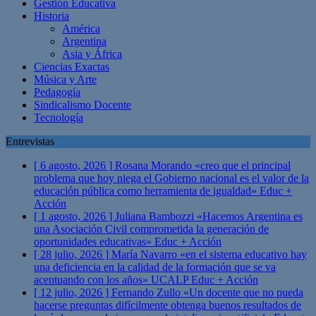
Gestión Educativa
Historia
América
Argentina
Asia y África
Ciencias Exactas
Música y Arte
Pedagogía
Sindicalismo Docente
Tecnología
Entrevistas
[ 6 agosto, 2026 ]
Rosana Morando «creo que el principal
problema que hoy niega el Gobierno nacional es el valor de la
educación pública como herramienta de igualdad»
Educ +
Acción
[ 1 agosto, 2026 ]
Juliana Bambozzi «Hacemos Argentina es
una Asociación Civil comprometida la generación de
oportunidades educativas»
Educ + Acción
[ 28 julio, 2026 ]
María Navarro «en el sistema educativo hay
una deficiencia en la calidad de la formación que se va
acentuando con los años» UCALP
Educ + Acción
[ 12 julio, 2026 ]
Fernando Zullo «Un docente que no pueda
hacerse preguntas difícilmente obtenga buenos resultados de