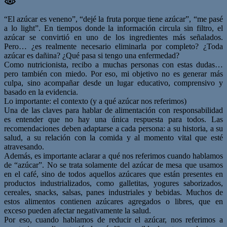
“El azúcar es veneno”, “dejé la fruta porque tiene azúcar”, “me pasé
a lo light”. En tiempos donde la información circula sin filtro, el
azúcar se convirtió en uno de los ingredientes más señalados.
Pero… ¿es realmente necesario eliminarla por completo? ¿Toda
azúcar es dañina? ¿Qué pasa si tengo una enfermedad?
Como nutricionista, recibo a muchas personas con estas dudas…
pero también con miedo. Por eso, mi objetivo no es generar más
culpa, sino acompañar desde un lugar educativo, comprensivo y
basado en la evidencia.
Lo importante: el contexto (y a qué azúcar nos referimos)
Una de las claves para hablar de alimentación con responsabilidad
es entender que no hay una única respuesta para todos. Las
recomendaciones deben adaptarse a cada persona: a su historia, a su
salud, a su relación con la comida y al momento vital que esté
atravesando.
Además, es importante aclarar a qué nos referimos cuando hablamos
de “azúcar”. No se trata solamente del azúcar de mesa que usamos
en el café, sino de todos aquellos azúcares que están presentes en
productos industrializados, como galletitas, yogures saborizados,
cereales, snacks, salsas, panes industriales y bebidas. Muchos de
estos alimentos contienen azúcares agregados o libres, que en
exceso pueden afectar negativamente la salud.
Por eso, cuando hablamos de reducir el azúcar, nos referimos a