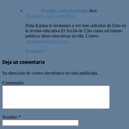
Daniela Leiva Seisdedos
dice:
16 agosto, 2025 a las 08:14
Hola Karina te invitamos a ver más artículos de Eleo en
la revista educativa El Arcón de Clio como así mismo
publicar ideas educativas en ella. Correo
cliodaniela@gmail.com
Responder
Deja un comentario
Su dirección de correo electrónico no será publicada.
Comentario
Nombre
*