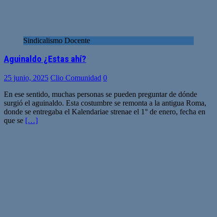
Sindicalismo Docente
Aguinaldo ¿Estas ahí?
25 junio, 2025
Clio Comunidad
0
En ese sentido, muchas personas se pueden preguntar de dónde
surgió el aguinaldo. Esta costumbre se remonta a la antigua Roma,
donde se entregaba el Kalendariae strenae el 1° de enero, fecha en
que se
[…]