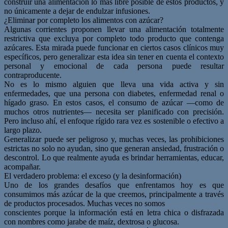
construir una alimentación lo más libre posible de estos productos, y
no únicamente a dejar de endulzar infusiones.
¿Eliminar por completo los alimentos con azúcar?
Algunas corrientes proponen llevar una alimentación totalmente
restrictiva que excluya por completo todo producto que contenga
azúcares. Esta mirada puede funcionar en ciertos casos clínicos muy
específicos, pero generalizar esta idea sin tener en cuenta el contexto
personal y emocional de cada persona puede resultar
contraproducente.
No es lo mismo alguien que lleva una vida activa y sin
enfermedades, que una persona con diabetes, enfermedad renal o
hígado graso. En estos casos, el consumo de azúcar —como de
muchos otros nutrientes— necesita ser planificado con precisión.
Pero incluso ahí, el enfoque rígido rara vez es sostenible o efectivo a
largo plazo.
Generalizar puede ser peligroso y, muchas veces, las prohibiciones
estrictas no solo no ayudan, sino que generan ansiedad, frustración o
descontrol. Lo que realmente ayuda es brindar herramientas, educar,
acompañar.
El verdadero problema: el exceso (y la desinformación)
Uno de los grandes desafíos que enfrentamos hoy es que
consumimos más azúcar de la que creemos, principalmente a través
de productos procesados. Muchas veces no somos
conscientes porque la información está en letra chica o disfrazada
con nombres como jarabe de maíz, dextrosa o glucosa.