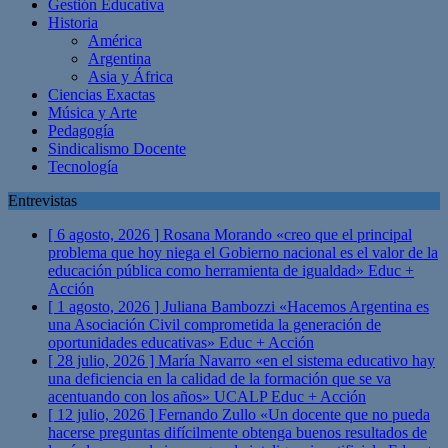
Gestión Educativa
Historia
América
Argentina
Asia y África
Ciencias Exactas
Música y Arte
Pedagogía
Sindicalismo Docente
Tecnología
Entrevistas
[ 6 agosto, 2026 ]
Rosana Morando «creo que el principal
problema que hoy niega el Gobierno nacional es el valor de la
educación pública como herramienta de igualdad»
Educ +
Acción
[ 1 agosto, 2026 ]
Juliana Bambozzi «Hacemos Argentina es
una Asociación Civil comprometida la generación de
oportunidades educativas»
Educ + Acción
[ 28 julio, 2026 ]
María Navarro «en el sistema educativo hay
una deficiencia en la calidad de la formación que se va
acentuando con los años» UCALP
Educ + Acción
[ 12 julio, 2026 ]
Fernando Zullo «Un docente que no pueda
hacerse preguntas difícilmente obtenga buenos resultados de