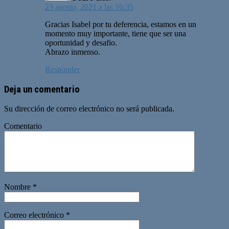
23 agosto, 2021 a las 16:35
Gracias Isabel por tu deferencia, estamos en un
momento muy importante, tiene que ser una
oportunidad y desafio.
Abrazo inmenso.
Responder
Deja un comentario
Su dirección de correo electrónico no será publicada.
Comentario
Nombre
*
Correo electrónico
*