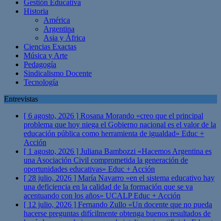
Gestión Educativa
Historia
América
Argentina
Asia y África
Ciencias Exactas
Música y Arte
Pedagogía
Sindicalismo Docente
Tecnología
Entrevistas
[ 6 agosto, 2026 ]
Rosana Morando «creo que el principal
problema que hoy niega el Gobierno nacional es el valor de la
educación pública como herramienta de igualdad»
Educ +
Acción
[ 1 agosto, 2026 ]
Juliana Bambozzi «Hacemos Argentina es
una Asociación Civil comprometida la generación de
oportunidades educativas»
Educ + Acción
[ 28 julio, 2026 ]
María Navarro «en el sistema educativo hay
una deficiencia en la calidad de la formación que se va
acentuando con los años» UCALP
Educ + Acción
[ 12 julio, 2026 ]
Fernando Zullo «Un docente que no pueda
hacerse preguntas difícilmente obtenga buenos resultados de