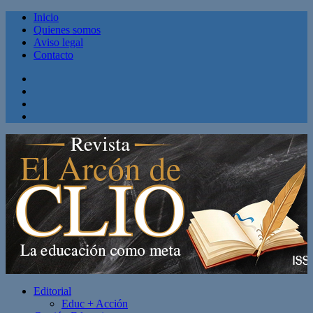
Inicio
Quienes somos
Aviso legal
Contacto
Facebook
Twitter
Linkedin
Youtube
Editorial
Educ + Acción