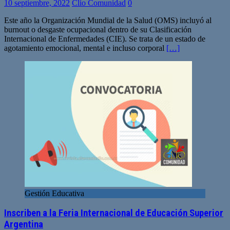
10 septiembre, 2022
Clio Comunidad
0
Este año la Organización Mundial de la Salud (OMS) incluyó al
burnout o desgaste ocupacional dentro de su Clasificación
Internacional de Enfermedades (CIE). Se trata de un estado de
agotamiento emocional, mental e incluso corporal
[…]
Gestión Educativa
Inscriben a la Feria Internacional de Educación Superior
Argentina