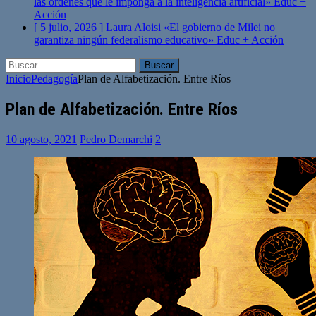
las órdenes que le imponga a la inteligencia artificial»
Educ +
Acción
[ 5 julio, 2026 ]
Laura Aloisi «El gobierno de Milei no
garantiza ningún federalismo educativo»
Educ + Acción
Buscar:
Inicio
Pedagogía
Plan de Alfabetización. Entre Ríos
Plan de Alfabetización. Entre Ríos
10 agosto, 2021
Pedro Demarchi
2