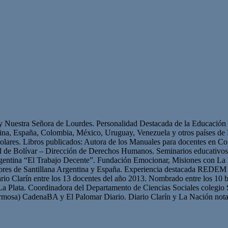
 y Nuestra Señora de Lourdes. Personalidad Destacada de la Educación p
ntina, España, Colombia, México, Uruguay, Venezuela y otros países 
olares. Libros publicados: Autora de los Manuales para docentes en Con
ad de Bolívar – Dirección de Derechos Humanos. Seminarios educativ
gentina “El Trabajo Decente”. Fundación Emocionar, Misiones con La 
res de Santillana Argentina y España. Experiencia destacada REDEM 
iario Clarín entre los 13 docentes del año 2013. Nombrado entre los 10 b
La Plata. Coordinadora del Departamento de Ciencias Sociales colegio 
mosa) CadenaBA y El Palomar Diario. Diario Clarín y La Nación nota