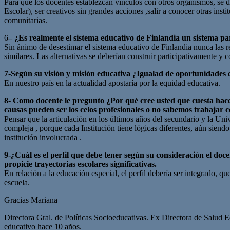
Para que los docentes establezcan vínculos con otros organismos, se d
Escolar), ser creativos sin grandes acciones ,salir a conocer otras inst
comunitarias.
6
– ¿Es realmente el sistema educativo de Finlandia un sistema p
Sin ánimo de desestimar el sistema educativo de Finlandia nunca las re
similares. Las alternativas se deberían construir participativamente y 
7-Según su visión y misión educativa ¿Igualad de oportunidades 
En nuestro país en la actualidad apostaría por la equidad educativa.
8- Como docente le pregunto ¿Por qué cree usted que cuesta hacer
causas pueden ser los celos profesionales o no sabemos trabajar 
Pensar que la articulación en los últimos años del secundario y la Uni
compleja , porque cada Institución tiene lógicas diferentes, aún sien
institución involucrada .
9-¿Cuál es el perfil que debe tener según su consideración el doc
propicie trayectorias escolares significativas.
En relación a la educación especial, el perfil debería ser integrado,
escuela.
Gracias Mariana
Directora Gral. de Políticas Socioeducativas. Ex Directora de Salud E
educativo hace 10 años.