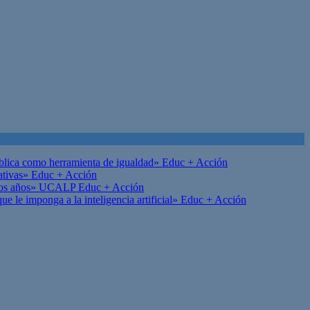
ública como herramienta de igualdad»
Educ + Acción
ativas»
Educ + Acción
on los años» UCALP
Educ + Acción
 le imponga a la inteligencia artificial»
Educ + Acción