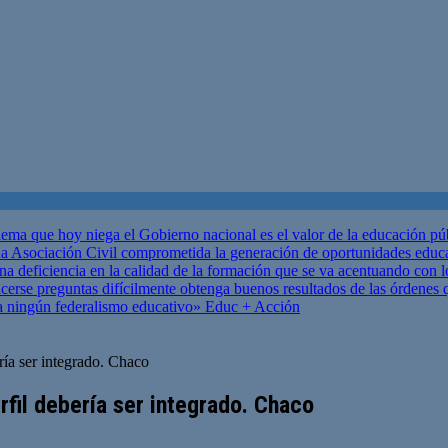
ema que hoy niega el Gobierno nacional es el valor de la educación p
 Asociación Civil comprometida la generación de oportunidades educ
una deficiencia en la calidad de la formación que se va acentuando c
se preguntas difícilmente obtenga buenos resultados de las órdenes que
za ningún federalismo educativo»
Educ + Acción
ría ser integrado. Chaco
rfil debería ser integrado. Chaco