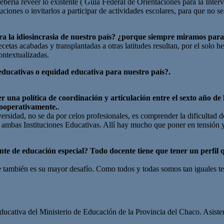
ebería reveer lo existente ( Guía Federal de Orientaciones para la Int
ituciones o invitarlos a participar de actividades escolares, para que no 
ara la idiosincrasia de nuestro país? ¿porque siempre miramos par
cetas acabadas y transplantadas a otras latitudes resultan, por el solo 
contextualizadas.
educativas o equidad educativa para nuestro país?.
 una política de coordinación y articulación entre el sexto año de
cooperativamente.
.
versidad, no se da por celos profesionales, es comprender la dificultad
do ambas Instituciones Educativas. Allí hay mucho que poner en tensión 
ente de educación especial? Todo docente tiene que tener un perfil 
 que también es su mayor desafío. Como todos y todas somos tan iguales
ducativa del Ministerio de Educación de la Provincia del Chaco. Asiste