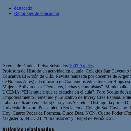
destacado
Reportajes de educación
Acerca de Daniela Leiva Seisdedos
1003 Articles
Profesora de Historia en actividad en el aula. Colegios San Cayetano
Educativa El Arcón de Clío. Revista realizada por docentes de Arge
de Buenos Aires) a la difusión de Contenidos educativos en Blogs esc
Mujeres Bolivarenses “Derechos, luchas y conquistas”. Municipalid
UCEMA: “El lenguaje que se escucha en el aula?, Foro Scouts de Ar
Empoderamiento Femenino y Educativo de Invery Crea España. Edito
trabajo realizado en el blog Clio y sus Secretos. Distinguida por el D
Universitario sobre Pensamiento Social en el Colegio San Cayetano, 
Hoy, Cuarto Poder de Formosa, Cinco Días, NCN, Cuarto Poder (For
Magisterio, INED 21, “Intrahistoria” y “Papel de Periódico”.
Sitio
Facebook
Twitter
YouTube
web
Artículos relacionados