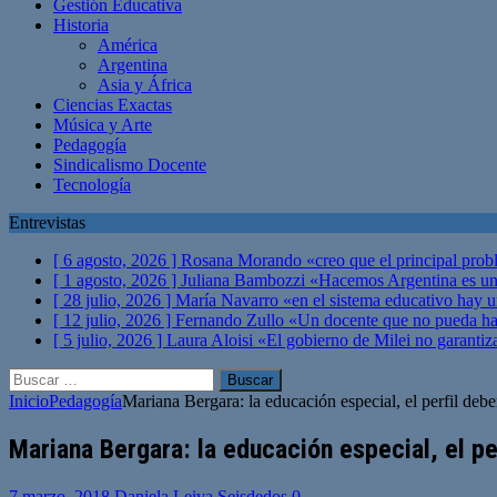
Gestión Educativa
Historia
América
Argentina
Asia y África
Ciencias Exactas
Música y Arte
Pedagogía
Sindicalismo Docente
Tecnología
Entrevistas
[ 6 agosto, 2026 ]
Rosana Morando «creo que el principal probl
[ 1 agosto, 2026 ]
Juliana Bambozzi «Hacemos Argentina es una
[ 28 julio, 2026 ]
María Navarro «en el sistema educativo hay 
[ 12 julio, 2026 ]
Fernando Zullo «Un docente que no pueda hacer
[ 5 julio, 2026 ]
Laura Aloisi «El gobierno de Milei no garanti
Buscar:
Inicio
Pedagogía
Mariana Bergara: la educación especial, el perfil debe
Mariana Bergara: la educación especial, el pe
7 marzo, 2018
Daniela Leiva Seisdedos
0