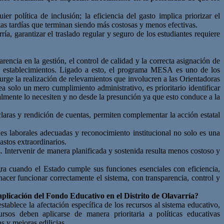
r política de inclusión; la eficiencia del gasto implica priorizar el
as tardías que terminan siendo más costosas y menos efectivas.
ría, garantizar el traslado regular y seguro de los estudiantes requiere
rencia en la gestión, el control de calidad y la correcta asignación de
re establecimientos. Ligado a esto, el programa MESA es uno de los
ge la realización de relevamientos que involucren a las Orientadoras
a solo un mero cumplimiento administrativo, es prioritario identificar
realmente lo necesiten y no desde la presunción ya que esto conduce a la
laras y rendición de cuentas, permiten complementar la acción estatal
nes laborales adecuadas y reconocimiento institucional no solo es una
astos extraordinarios.
z. Intervenir de manera planificada y sostenida resulta menos costoso y
gra cuando el Estado cumple sus funciones esenciales con eficiencia,
 hacer funcionar correctamente el sistema, con transparencia, control y
aplicación del
Fondo Educativo en el Distrito de Olavarría?
establece la
afectación
específica de los recursos al sistema educativo,
rsos deben aplicarse de manera prioritaria a políticas educativas
as y
mejoras edilicias.