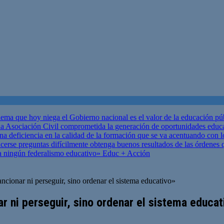
ema que hoy niega el Gobierno nacional es el valor de la educación p
 Asociación Civil comprometida la generación de oportunidades educ
una deficiencia en la calidad de la formación que se va acentuando c
se preguntas difícilmente obtenga buenos resultados de las órdenes que
za ningún federalismo educativo»
Educ + Acción
ncionar ni perseguir, sino ordenar el sistema educativo»
ar ni perseguir, sino ordenar el sistema educat