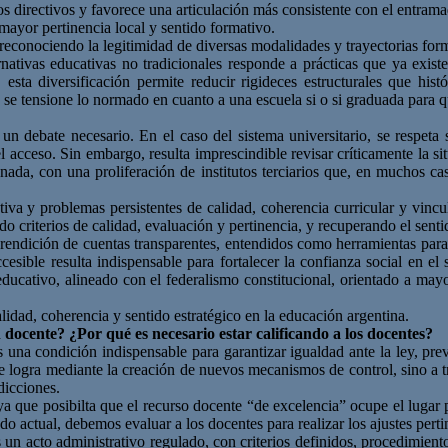
os directivos y favorece una articulación más consistente con el entram
mayor pertinencia local y sentido formativo.
reconociendo la legitimidad de diversas modalidades y trayectorias form
ernativas educativas no tradicionales responde a prácticas que ya exis
 esta diversificación permite reducir rigideces estructurales que his
s se tensione lo normado en cuanto a una escuela si o si graduada para 
 un debate necesario. En el caso del sistema universitario, se respet
 acceso. Sin embargo, resulta imprescindible revisar críticamente la situ
nada, con una proliferación de institutos terciarios que, en muchos c
tiva y problemas persistentes de calidad, coherencia curricular y vinc
do criterios de calidad, evaluación y pertinencia, y recuperando el senti
y rendición de cuentas transparentes, entendidos como herramientas par
ible resulta indispensable para fortalecer la confianza social en el si
ativo, alineado con el federalismo constitucional, orientado a mayor
idad, coherencia y sentido estratégico en la educación argentina.
ón docente?
¿Por qué es necesario estar calificando a los docentes?
 una condición indispensable para garantizar igualdad ante la ley, prev
o se logra mediante la creación de nuevos mecanismos de control, sino a
dicciones.
 que posibilta que el recurso docente “de excelencia” ocupe el lugar p
 actual, debemos evaluar a los docentes para realizar los ajustes perti
s un acto administrativo regulado, con criterios definidos, procedimie