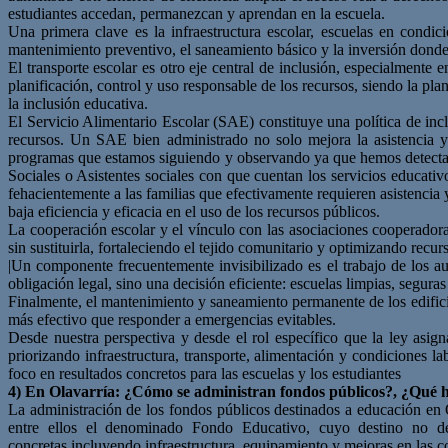
estudiantes accedan, permanezcan y aprendan en la escuela.
Una primera clave es la infraestructura escolar, escuelas en condici
mantenimiento preventivo, el saneamiento básico y la inversión donde
El transporte escolar es otro eje central de inclusión, especialmente e
planificación, control y uso responsable de los recursos, siendo la pl
la inclusión educativa.
El Servicio Alimentario Escolar (SAE) constituye una política de inclu
recursos. Un SAE bien administrado no solo mejora la asistencia y
programas que estamos siguiendo y observando ya que hemos detectado
Sociales o Asistentes sociales con que cuentan los servicios educativ
fehacientemente a las familias que efectivamente requieren asistencia y
baja eficiencia y eficacia en el uso de los recursos públicos.
La cooperación escolar y el vínculo con las asociaciones cooperadora
sin sustituirla, fortaleciendo el tejido comunitario y optimizando recur
|Un componente frecuentemente invisibilizado es el trabajo de los au
obligación legal, sino una decisión eficiente: escuelas limpias, segur
Finalmente, el mantenimiento y saneamiento permanente de los edificios
más efectivo que responder a emergencias evitables.
Desde nuestra perspectiva y desde el rol específico que la ley asig
priorizando infraestructura, transporte, alimentación y condiciones la
foco en resultados concretos para las escuelas y los estudiantes
4)
En Olavarría: ¿Cómo se administran fondos públicos?, ¿Qué 
La administración de los fondos públicos destinados a educación en
entre ellos el denominado Fondo
Educativo, cuyo d
estino no
d
concretas,
incluyendo
infraestructura,
equipamiento
y
mejoras
en
las
c