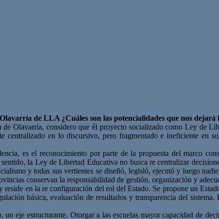
lavarría de LLA ¿Cuáles son las potencialidades que nos dejará l
e Olavarría, considero que él proyecto socializado como Ley de Libert
e centralizado en lo discursivo, pero fragmentado e ineficiente en 
encia, es el reconocimiento por parte de la propuesta del marco consti
e sentido, la Ley de Libertad Educativa no busca re centralizar decisione
alismo y todas sus vertientes se diseñó, legisló, ejecutó y luego nadie
ncias conservan la responsabilidad de gestión, organización y adecuaci
 ley reside en la re configuración del rol del Estado. Se propone un Es
gulación básica, evaluación de resultados y transparencia del sistema. E
, un eje estructurante. Otorgar a las escuelas mayor capacidad de deci