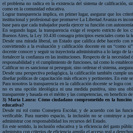
el problema no radica en la existencia del sistema de calificación, 
como en la comunidad educativa.
Lograr transparencia implica, en primer lugar, asegurar que los crite
institucional y profesional que promueve La Libertad Avanza es incompa
base para que cada trabajador pueda ejercer su función con autonomía
En segundo lugar, la transparencia exige el respeto estricto de los
Buenos Aires, la Ley 10.430 consagra principios esenciales como la le
Desde una mirada liberal, un Estado que califica debe hacerlo con re
convirtiendo a la evaluación y calificación docente en un “como si”
docente conocer y seguir su trayectoria administrativa a lo largo de la
fortalecer la confianza en las instituciones. Respecto de la necesidad 
responsabilidad y el cumplimiento de funciones, tal como lo establece
Calificar no es sancionar ni perseguir, sino ordenar el sistema, asegur
Desde una perspectiva pedagógica, la calificación también cumple una
diseñar políticas de capacitación más eficaces y pertinentes. En este se
Para nosotros la transparencia en la calificación docente se logra con 
no es una opción ideológica ni una medida punitiva, sino una oblig
transparente y basada en el mérito y las competencias, en beneficio d
3) María Laura: Cómo ciudadano comprometido en la función
educativa?
Desde mi rol como Consejera Escolar, y de acuerdo con las funcio
verificable. Para nuestro espacio, la inclusión no se construye a par
administrar con responsabilidad los recursos del Estado.
En este sentido, la inclusión educativa y la eficiencia del gasto pú
administra con criterios de eficiencia amplía el acceso real a derech