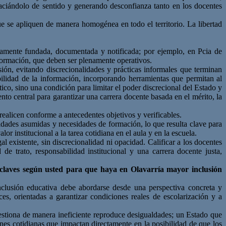
 vaciándolo de sentido y generando desconfianza tanto en los docentes
que se apliquen de manera homogénea en todo el territorio. La libertad
bidamente fundada, documentada y notificada; por ejemplo, en Pcia de
nformación, que deben ser plenamente operativos.
sión, evitando discrecionalidades y prácticas informales que terminan
bilidad de la información, incorporando herramientas que permitan al
tico, sino una condición para limitar el poder discrecional del Estado y
ento central para garantizar una carrera docente basada en el mérito, la
 realicen conforme a antecedentes objetivos y verificables.
idades asumidas y necesidades de formación, lo que resulta clave para
or institucional a la tarea cotidiana en el aula y en la escuela.
al existente, sin discrecionalidad ni opacidad. Calificar a los docentes
e trato, responsabilidad institucional y una carrera docente justa,
 claves según usted para
que haya en Olavarría mayor inclusión
clusión educativa debe abordarse desde una perspectiva concreta y
aces, orientadas a garantizar condiciones reales de escolarización y a
gestiona de manera ineficiente reproduce desigualdades; un Estado que
ones cotidianas que impactan directamente en la posibilidad de que los