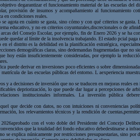
 objetivo de
garantizar el funcionamiento material de las escuelas del dis
colar, provisión de insumos y acompañamiento al funcionamiento
cot
za en condiciones reales.
o se agota
en cuánto se gasta, sino cómo y con qué criterios se gasta. 
stema
educativo,
y
no en
criterios
coyunturales,
discrecionales o de afinid
 arcas del
Consejo Escolar, por ejemplo, fin de Enero
2026
y se ha co
uede quedar al límite de
la insolvencia trabajando. El estado
p
cial paga
o en el
distrito es la debilidad en la planificación estratégica, especia
ecciones demográficas claras, sino de
demandas fragmentadas que no siem
s que hoy
están insuficientemente consideradas
, p
or ejemplo la reducció
res.
áfica puede
derivar en inversiones poco eficientes o sobre dimensionada
matrícula de las escuelas públicas del entorno. L a
experiencia muestr
neos y a decisiones
de inversión que no se traducen en mejoras reales en 
ificables de
priorización, lo que puede dar lugar a percepciones de arb
 relaciones institucionales informales. La inversión pública debe
r
aquel que
decide con datos, no con intuiciones ni conveniencias polí
rmación, los relevamientos técnicos y la rendición de cuentas,
permiti
o 2026
aprobado con el voto doble del Presidente del Concejo Deliber
convencidos que la totalidad del fondo educativo debe
destinarse a
infra
no se explica n
únicamente por restricciones presupuestarias, sino por d
parentes de inversión. Corregir estas debilidades es clave