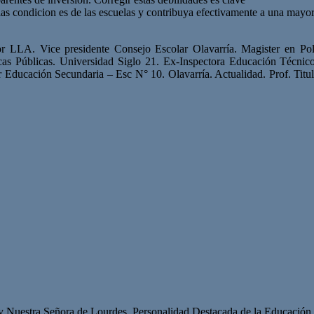
las condicion es
de las escuelas y contribuya efectivamente a una mayor
or LLA. Vice presidente Consejo Escolar Olavarría. Magister en Polí
as Públicas. Universidad Siglo 21. Ex-Inspectora Educación Técnico
 Educación Secundaria – Esc N° 10. Olavarría. Actualidad. Prof. Titul
 y Nuestra Señora de Lourdes. Personalidad Destacada de la Educación p