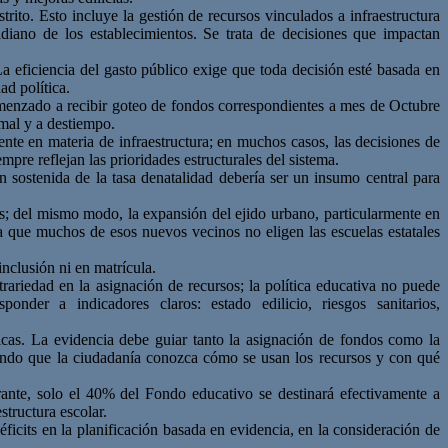
trito. Esto incluye la gestión de
recursos vinculados a infraestructura
idiano de los establecimientos. Se trata de decisiones que impactan
La eficiencia del gasto
público exige que toda decisión esté basada en
ad política.
menzado a recibir goteo de
fondos correspondientes a mes de Octubre
 mal y a destiempo.
lmente en materia de
infraestructura
;
e
n
muchos
casos,
las
decisiones
de
pre reflejan las prioridades estructurales del
sistema.
n sostenida de la tasa de
natalidad debería ser un insumo central para
s
; d
el mismo modo, la
expansión del ejido urbano, particularmente en
a que muchos de esos nuevos vecinos no eligen las esc
uelas
estatales
inclusión ni en matrícula.
itrariedad en la asignación de
recursos
; l
a política educativa no puede
esponder
a
indicadores
claros:
estado
edilicio,
riesgos
sanitarios,
ticas. La evidencia debe guiar
tanto la asignación de fondos como la
endo que la ciudadanía conozca cómo se usan los recursos y con qué
ante
,
solo el 40% del
Fondo educativo se destinará efectivamente a
estructura
escolar.
éficits en la planificación
basada en evidencia, en la consideración de