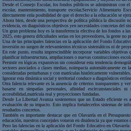
Desde el Consejo Escolar, los fondos públicos se administran con el
escolar, mantenimiento, transporte escolar,
Servicio Alimentario Es
directamente en
la posibilidad de que el derecho a la educación se ejer
Ahora bien, desde una perspectiva de política pública la discusión n
evidencia, en diagnósticos objetivos y
en
nece
sidades
concretas
del
si
Un gran problema hoy es la transferencia efectiva de los fondos a las
2025
, esto genera dificultades serias en los
proveedores, la gente no p
Una de las principales falencias en la aplicación del Fondo Educativ
inversión
no
surgen
de
relevamientos técnicos sistemáticos ni de proy
En este punto, resulta imprescindible incorporar variables objetiva
planificar infraestructura, ampliaciones o nuevas
construcciones escola
Persistir en lógicas expansivas sin considerar esta tendencia demogr
sectores asociados a clases medias, no
impacta automáticamente en la 
consideradas
periurbanas
y
con
matrículas
históricamente
vulnerables.
Ignorar esta dinámica social y territorial conduce a diagnósticos erró
Otra falencia relevante es la ausencia de criterios transparentes y ver
basarse en simpatías personales, afinidad es
circunstanciales ni
accesibilidad,
matrícula rea
l y proyecciones fundadas.
Desde La Libertad Avanza sostenemos que un Estado eficiente es 
evaluación de su impacto. Esto implica fortalecer
los si
stemas de info
resultados
concretos.
También es importante destacar que en Olavarría en el Presupuest
educación, nuestros concejales votaron
en
disidencia ya que estamos 
P
ero
l
as falencias en la aplicación del Fondo Educativo en Olavarría 
variables demográficas y sociales, y en la
definic
ión de criterios trans