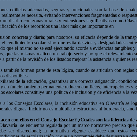
ones edilicias adecuadas, seguras y funcionales son la base de cualquie
 realmente se necesita, evitando intervenciones fragmentadas o respuest
n un distrito con zonas rurales y extensiones significativas como Olavar
anificación de los recorridos una labor más que importante en
sión concreta y diaria; para nosotros, su eficacia depende de la transpa
 el rendimiento escolar, sino que evita desvíos y desigualdades ent
 que el mismo no se está ejecutando acorde a evidencias tangibles y ur
os, que las mismas realicen un trabajo serio y no que el relevamiento se
 a partir de la revisión de los listados mejorar la asistencia a quienes 
s también forman parte de esta lógica, cuando se articulan con reglas c
sos disponibles.
xiliares de la educación, garantizar una correcta asignación, condicio
as y en funcionamiento permanente reducen conflictos, interrupciones y g
 escolares constituye una política de inclusión y de eficiencia a la ve
na a los Consejos Escolares, la inclusión educativa en Olavarría se lo
borales dignas. Incluir no es multiplicar estructuras ni burocracia, sino
hacen con
ellos en el Consejo Escolar? ¿Cuáles son las falencias de 
 Olavarría se encuentra
regulada
por
un
marco
normativo preciso
que
ebe ser
discrecional
; l
a normativa vigente establece que estos
recu
ondiciones
de escolarización
, y que un porcentaje debe destinarse a obr