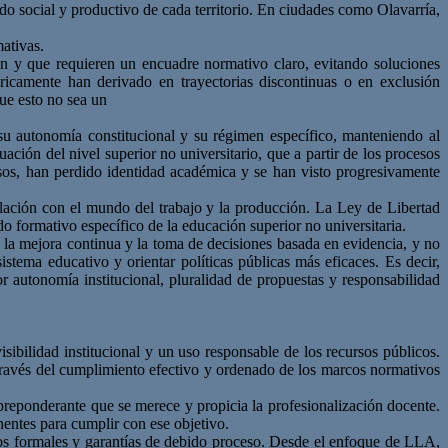
ado social y productivo de cada territorio. En ciudades como Olavarría,
ativas.
ten y que requieren un encuadre normativo claro, evitando soluciones
tóricamente han derivado en trayectorias discontinuas o en exclusión
que esto no sea un
a su autonomía constitucional y su régimen específico, manteniendo al
ación del nivel superior no universitario, que a partir de los procesos
asos, han perdido identidad académica y se han visto progresivamente
ulación con el mundo del trabajo y la producción. La Ley de Libertad
do formativo específico de la educación superior no universitaria.
a la mejora continua y la toma de decisiones basada en evidencia, y no
stema educativo y orientar políticas públicas más eficaces. Es decir,
 autonomía institucional, pluralidad de propuestas y responsabilidad
isibilidad institucional y un uso responsable de los recursos públicos.
 través del cumplimiento efectivo y ordenado de los marcos normativos
reponderante que se merece y propicia la profesionalización docente.
nentes para cumplir con ese objetivo.
ntos formales y garantías de debido proceso. Desde el enfoque de LLA,