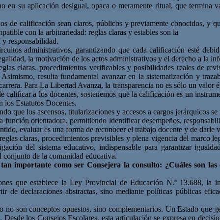
sino en su aplicación desigual, opaca o meramente ritual, que termina
rios de calificación sean claros, públicos y previamente conocidos, y 
tible con la arbitrariedad: reglas claras y estables son la
 y responsabilidad.
 circuitos administrativos, garantizando que cada calificación esté de
galidad, la motivación de los actos administrativos y el derecho a la i
glas claras, procedimientos verificables y posibilidades reales de revi
 Asimismo, resulta fundamental avanzar en la sistematización y traza
 carrera. Para La Libertad Avanza, la transparencia no es sólo un valor é
de calificar a los docentes, sostenemos que la calificación es un instrum
n los Estatutos Docentes.
ando que los ascensos, titularizaciones y accesos a cargos jerárquicos se
 función orientadora, permitiendo identificar desempeños, responsabil
ntido, evaluar es una forma de reconocer el trabajo docente y de darle val
reglas claras, procedimientos previsibles y plena vigencia del marco leg
ación del sistema educativo, indispensable para garantizar igualdad d
el conjunto de la comunidad educativa.
 tan importante
como ser Consejera la consulto: ¿Cuáles son las
nes que establece la Ley Provincial de Educación N.º 13.688, la in
tir de declaraciones abstractas, sino mediante políticas públicas efic
blico no son conceptos opuestos, sino complementarios. Un Estado que 
os. Desde los Consejos Escolares, esta articulación se expresa en decisi