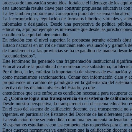
procesos de innovación sostenidos, fortalece el liderazgo de los equip
esta autonomía resulta clave para construir propuestas educativas con 
La ley también propone una concepción plural del sistema educativo, 
La incorporación y regulación de formatos híbridos, virtuales y alt
informales o desiguales. Desde una perspectiva de política pública,
educativa, aquí por ejemplo es interesante que desde las jurisdiccione
escollo en la equidad bien entendida.
En relación con el nivel superior, la propuesta permite además abrir
Estado nacional en un rol de financiamiento, evaluación y garantía del
de transferencia a las provincias se ha expandido de manera desorde
“secundarizados”.
Este fenómeno ha generado una fragmentación institucional significa
Educativa abre la posibilidad de reordenar este subsistema, fortalecien
Por último, la ley enfatiza la importancia de sistemas de evaluación 
como mecanismos sancionatorios. Contar con información clara y acces
proponemos un cambio de paradigma en la gobernanza del sistema educ
efectiva de los distintos niveles del Estado, ya que
entendemos que este enfoque es condición necesaria para recuperar cal
2) ¿Cómo se logra una transparencia en el sistema de calificaci
Desde nuestra perspectiva, la transparencia en el sistema educativo es
En el caso del sistema de calificación docente, esta transparencia n
vigentes, en particular los Estatutos del Docente de las diferentes juris
La evaluación debe ser entendida como una herramienta ordenadora ya
Si esperamos estudiantes con las competencias requeridas para el mundo
Estos cuerpos normativos ya establecen que la calificación docente e