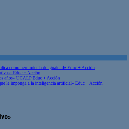
ública como herramienta de igualdad»
Educ + Acción
ativas»
Educ + Acción
on los años» UCALP
Educ + Acción
 le imponga a la inteligencia artificial»
Educ + Acción
ivo»