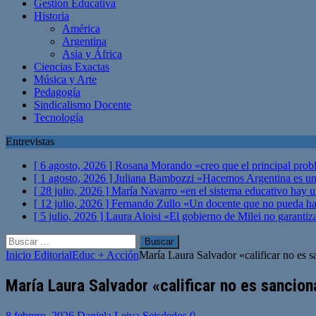
Gestión Educativa
Historia
América
Argentina
Asia y África
Ciencias Exactas
Música y Arte
Pedagogía
Sindicalismo Docente
Tecnología
Entrevistas
[ 6 agosto, 2026 ]
Rosana Morando «creo que el principal probl
[ 1 agosto, 2026 ]
Juliana Bambozzi «Hacemos Argentina es una
[ 28 julio, 2026 ]
María Navarro «en el sistema educativo hay 
[ 12 julio, 2026 ]
Fernando Zullo «Un docente que no pueda hacer
[ 5 julio, 2026 ]
Laura Aloisi «El gobierno de Milei no garanti
Buscar:
Inicio
Editorial
Educ + Acción
María Laura Salvador «calificar no es sa
María Laura Salvador «calificar no es sancion
8 febrero, 2026
Daniela Leiva Seisdedos
0