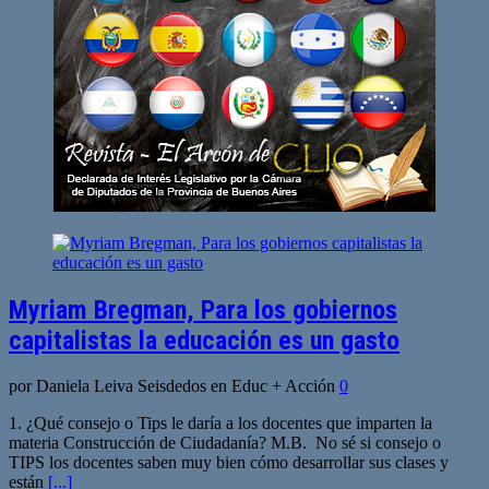
Myriam Bregman, Para los gobiernos
capitalistas la educación es un gasto
por Daniela Leiva Seisdedos en Educ + Acción
0
1. ¿Qué consejo o Tips le daría a los docentes que imparten la
materia Construcción de Ciudadanía? M.B. No sé si consejo o
TIPS los docentes saben muy bien cómo desarrollar sus clases y
están
[...]