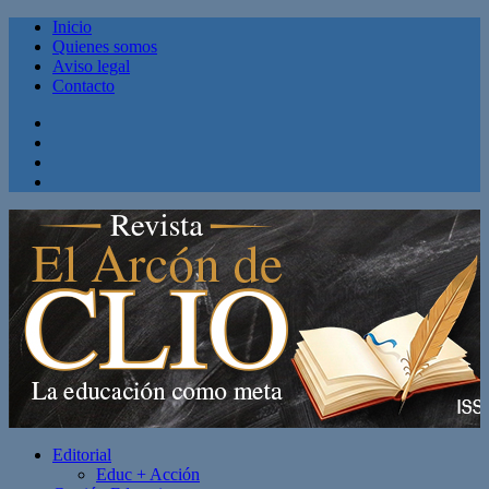
Inicio
Quienes somos
Aviso legal
Contacto
Facebook
Twitter
Linkedin
Youtube
Editorial
Educ + Acción