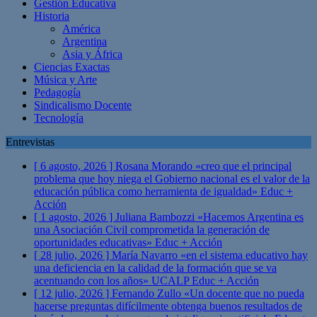
Gestión Educativa
Historia
América
Argentina
Asia y África
Ciencias Exactas
Música y Arte
Pedagogía
Sindicalismo Docente
Tecnología
Entrevistas
[ 6 agosto, 2026 ]
Rosana Morando «creo que el principal
problema que hoy niega el Gobierno nacional es el valor de la
educación pública como herramienta de igualdad»
Educ +
Acción
[ 1 agosto, 2026 ]
Juliana Bambozzi «Hacemos Argentina es
una Asociación Civil comprometida la generación de
oportunidades educativas»
Educ + Acción
[ 28 julio, 2026 ]
María Navarro «en el sistema educativo hay
una deficiencia en la calidad de la formación que se va
acentuando con los años» UCALP
Educ + Acción
[ 12 julio, 2026 ]
Fernando Zullo «Un docente que no pueda
hacerse preguntas difícilmente obtenga buenos resultados de