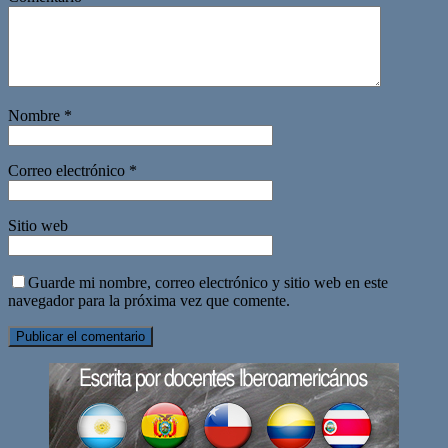
Nombre
*
Correo electrónico
*
Sitio web
Guarde mi nombre, correo electrónico y sitio web en este
navegador para la próxima vez que comente.