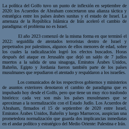
La política del Golfo tuvo un punto de inflexión en septiembre de
2020: los Acuerdos de Abraham concretaron una alianza táctica y
estratégica entre los países árabes sunitas y el estado de Israel. La
amenaza de la República Islámica de Irán aceleró el cambio de
paradigma: el problema no es Israel.
El año 2023 comenzó de la misma forma en que terminó el
2022: seguidilla de atentados terroristas dentro de Israel y
perpetrados por palestinos, algunos de ellos menores de edad, sobre
los cuales la radicalización logró los efectos buscados. Horas
después del ataque en Jerusalén que dejó un saldo de 7 judíos
muertos a la salida de una sinagoga, Emiratos Árabes Unidos,
Bahréin, Egipto y Jordania fueron también parte de los países
musulmanes que repudiaron el atentado y respaldaron a los israelíes.
Los comunicados de los respectivos gobiernos y ministerios
de asuntos exteriores denotaron el cambio de paradigma que es
impulsado hoy desde el Golfo, pero que tiene un muy rico trasfondo
histórico: cada vez son más los países musulmanes que se
aproximan a la normalización con el Estado Judío. Los Acuerdos de
Abraham, firmados el 15 de septiembre de 2020 entre Israel,
Emiratos Árabes Unidos, Bahréin y luego Marruecos, auspician una
prometedora normalización que guarda dos implicancias inmediatas
en el andar político y estratégico del Medio Oriente: Palestina e Irán.