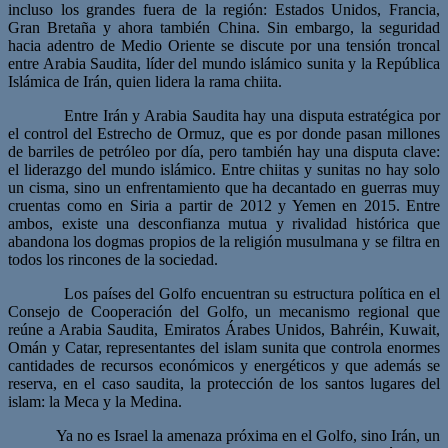
incluso los grandes fuera de la región: Estados Unidos, Francia,
Gran Bretaña y ahora también China. Sin embargo, la seguridad
hacia adentro de Medio Oriente se discute por una tensión troncal
entre Arabia Saudita, líder del mundo islámico sunita y la República
Islámica de Irán, quien lidera la rama chiita.
Entre Irán y Arabia Saudita hay una disputa estratégica por
el control del Estrecho de Ormuz, que es por donde pasan millones
de barriles de petróleo por día, pero también hay una disputa clave:
el liderazgo del mundo islámico. Entre chiitas y sunitas no hay solo
un cisma, sino un enfrentamiento que ha decantado en guerras muy
cruentas como en Siria a partir de 2012 y Yemen en 2015. Entre
ambos, existe una desconfianza mutua y rivalidad histórica que
abandona los dogmas propios de la religión musulmana y se filtra en
todos los rincones de la sociedad.
Los países del Golfo encuentran su estructura política en el
Consejo de Cooperación del Golfo, un mecanismo regional que
reúne a Arabia Saudita, Emiratos Árabes Unidos, Bahréin, Kuwait,
Omán y Catar, representantes del islam sunita que controla enormes
cantidades de recursos económicos y energéticos y que además se
reserva, en el caso saudita, la protección de los santos lugares del
islam: la Meca y la Medina.
Ya no es Israel la amenaza próxima en el Golfo, sino Irán, un