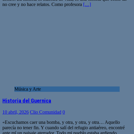
no cree y no hace relatos. Como profesora
[…]
Música y Arte
Historia del Guernica
10 abril, 2026
Clio Comunidad
0
«Escuchamos caer una bomba, y otra, y otra, y otra… Aquello
parecía no tener fin. Y cuando salí del refugio antiaéreo, encontré
ante mí un paisaje aterrador. Todo mi pueblo estaba ardiendo,