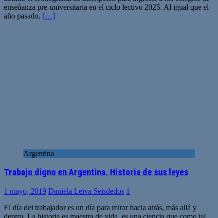
enseñanza pre-universitaria en el ciclo lectivo 2025. Al igual que el
año pasado,
[…]
Argentina
Trabajo digno en Argentina. Historia de sus leyes
1 mayo, 2019
Daniela Leiva Seisdedos
1
El día del trabajador es un día para mirar hacia atrás, más allá y
dentro. La historia es maestra de vida, es una ciencia que como tal