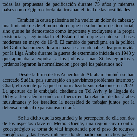
todas las propuestas de pacificación durante 75 años y mientras
países como Egipto o Jordania firmaban el final de las hostilidades.
También la causa palestina se ha vuelto un dolor de cabeza y
una limitante desde el momento en que su solución no es territorial,
sino que se ha demostrado como impotente y excluyente a la propia
existencia y legitimidad del Estado Judío que asentó sus bases
modernas en mayo de 1948. El cambio de paradigma en la política
del Golfo ha comenzado a rechazar esa condenable idea promovida
por la Liga Árabe durante la guerra de exterminio iniciada en 1948 y
que apuntaba a expulsar a los judíos al mar. Si los egipcios y
jordanos lograron la normalización ¿por qué los palestinos no?
Desde la firma de los Acuerdos de Abraham también se han
acercado Sudán, país sumergido en gravísimos problemas internos y
Chad, el reciente país que ha normalizado sus relaciones en 2023.
La apertura de la embajada chadiana en Tel Aviv y la llegada de
Déby a Jerusalén resonó con fuerza en la relación de los árabes
musulmanes y los israelíes: la necesidad de trabajar juntos por la
defensa frente al expansionismo iraní.
Se ha dicho que la seguridad y la percepción de ella son dos
de los aspectos clave en Medio Oriente, una región cuyo control
geoestratégico se torna de vital importancia por el paso de recursos
energéticos y las bases militares donde participan muchos países,