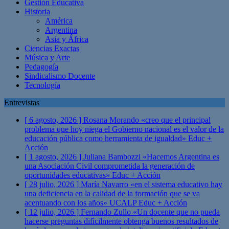
Gestión Educativa
Historia
América
Argentina
Asia y África
Ciencias Exactas
Música y Arte
Pedagogía
Sindicalismo Docente
Tecnología
Entrevistas
[ 6 agosto, 2026 ]
Rosana Morando «creo que el principal
problema que hoy niega el Gobierno nacional es el valor de la
educación pública como herramienta de igualdad»
Educ +
Acción
[ 1 agosto, 2026 ]
Juliana Bambozzi «Hacemos Argentina es
una Asociación Civil comprometida la generación de
oportunidades educativas»
Educ + Acción
[ 28 julio, 2026 ]
María Navarro «en el sistema educativo hay
una deficiencia en la calidad de la formación que se va
acentuando con los años» UCALP
Educ + Acción
[ 12 julio, 2026 ]
Fernando Zullo «Un docente que no pueda
hacerse preguntas difícilmente obtenga buenos resultados de