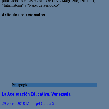
publicaciones en las revistas ONLINE Magisterio, INED 21,
“Intrahistoria” y “Papel de Periódico”.
Sitio
Facebook
Twitter
YouTube
web
Artículos relacionados
Pedagogía
La Aceleración Educativa. Venezuela
29 enero, 2019
Mirangel García
5