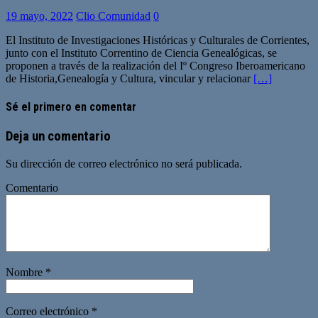
19 mayo, 2022
Clio Comunidad
0
El Instituto de Investigaciones Históricas y Culturales de Corrientes,
junto con el Instituto Correntino de Ciencia Genealógicas, se
proponen a través de la realización del Iº Congreso Iberoamericano
de Historia,Genealogía y Cultura, vincular y relacionar
[…]
Sé el primero en comentar
Deja un comentario
Su dirección de correo electrónico no será publicada.
Comentario
Nombre
*
Correo electrónico
*