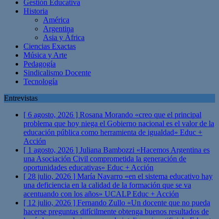
Gestión Educativa
Historia
América
Argentina
Asia y África
Ciencias Exactas
Música y Arte
Pedagogía
Sindicalismo Docente
Tecnología
Entrevistas
[ 6 agosto, 2026 ]
Rosana Morando «creo que el principal
problema que hoy niega el Gobierno nacional es el valor de la
educación pública como herramienta de igualdad»
Educ +
Acción
[ 1 agosto, 2026 ]
Juliana Bambozzi «Hacemos Argentina es
una Asociación Civil comprometida la generación de
oportunidades educativas»
Educ + Acción
[ 28 julio, 2026 ]
María Navarro «en el sistema educativo hay
una deficiencia en la calidad de la formación que se va
acentuando con los años» UCALP
Educ + Acción
[ 12 julio, 2026 ]
Fernando Zullo «Un docente que no pueda
hacerse preguntas difícilmente obtenga buenos resultados de