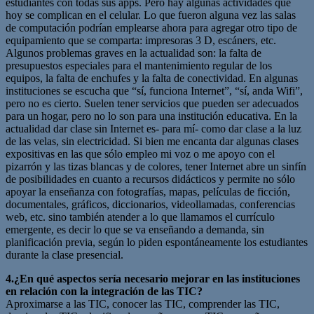
estudiantes con todas sus apps. Pero hay algunas actividades que
hoy se complican en el celular. Lo que fueron alguna vez las salas
de computación podrían emplearse ahora para agregar otro tipo de
equipamiento que se comparta: impresoras 3 D, escáners, etc.
Algunos problemas graves en la actualidad son: la falta de
presupuestos especiales para el mantenimiento regular de los
equipos, la falta de enchufes y la falta de conectividad. En algunas
instituciones se escucha que “sí, funciona Internet”, “sí, anda Wifi”,
pero no es cierto. Suelen tener servicios que pueden ser adecuados
para un hogar, pero no lo son para una institución educativa. En la
actualidad dar clase sin Internet es- para mí- como dar clase a la luz
de las velas, sin electricidad. Si bien me encanta dar algunas clases
expositivas en las que sólo empleo mi voz o me apoyo con el
pizarrón y las tizas blancas y de colores, tener Internet abre un sinfín
de posibilidades en cuanto a recursos didácticos y permite no sólo
apoyar la enseñanza con fotografías, mapas, películas de ficción,
documentales, gráficos, diccionarios, videollamadas, conferencias
web, etc. sino también atender a lo que llamamos el currículo
emergente, es decir lo que se va enseñando a demanda, sin
planificación previa, según lo piden espontáneamente los estudiantes
durante la clase presencial.
4.¿En qué aspectos sería necesario mejorar en las instituciones
en relación con la integración de las TIC?
Aproximarse a las TIC, conocer las TIC, comprender las TIC,