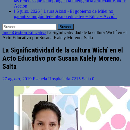
las órdenes que le imponga a la inteligencia artificial»
Educ +
Acción
[ 5 julio, 2026 ]
Laura Aloisi «El gobierno de Milei no
garantiza ningún federalismo educativo»
Educ + Acción
Buscar:
Inicio
Gestión Educativa
La Significatividad de la cultura Wichí en el
Acto Educativo por Susana Kalely Moreno. Salta
La Significatividad de la cultura Wichí en el
Acto Educativo por Susana Kalely Moreno.
Salta
27 agosto, 2019
Escuela Hospitalaria 7215 Salta
0