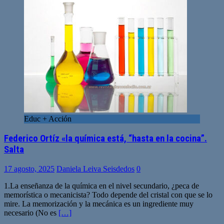
Educ + Acción
Federico Ortíz «la química está, “hasta en la cocina”.
Salta
17 agosto, 2025
Daniela Leiva Seisdedos
0
1.La enseñanza de la química en el nivel secundario, ¿peca de
memorística o mecanicista? Todo depende del cristal con que se lo
mire. La memorización y la mecánica es un ingrediente muy
necesario (No es
[…]