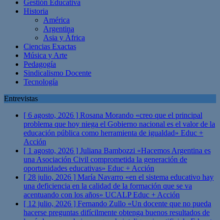
Gestión Educativa
Historia
América
Argentina
Asia y África
Ciencias Exactas
Música y Arte
Pedagogía
Sindicalismo Docente
Tecnología
Entrevistas
[ 6 agosto, 2026 ]
Rosana Morando «creo que el principal
problema que hoy niega el Gobierno nacional es el valor de la
educación pública como herramienta de igualdad»
Educ +
Acción
[ 1 agosto, 2026 ]
Juliana Bambozzi «Hacemos Argentina es
una Asociación Civil comprometida la generación de
oportunidades educativas»
Educ + Acción
[ 28 julio, 2026 ]
María Navarro «en el sistema educativo hay
una deficiencia en la calidad de la formación que se va
acentuando con los años» UCALP
Educ + Acción
[ 12 julio, 2026 ]
Fernando Zullo «Un docente que no pueda
hacerse preguntas difícilmente obtenga buenos resultados de