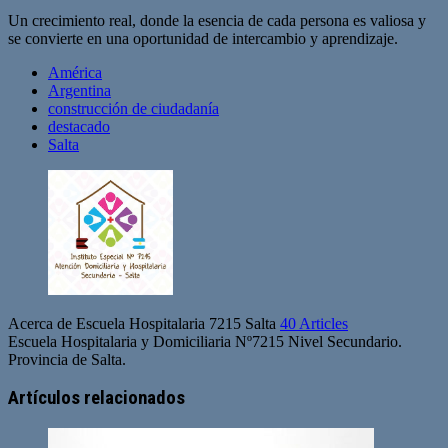
Un crecimiento real, donde la esencia de cada persona es valiosa y
se convierte en una oportunidad de intercambio y aprendizaje.
América
Argentina
construcción de ciudadanía
destacado
Salta
Acerca de Escuela Hospitalaria 7215 Salta
40 Articles
Escuela Hospitalaria y Domiciliaria Nº7215 Nivel Secundario.
Provincia de Salta.
Artículos relacionados