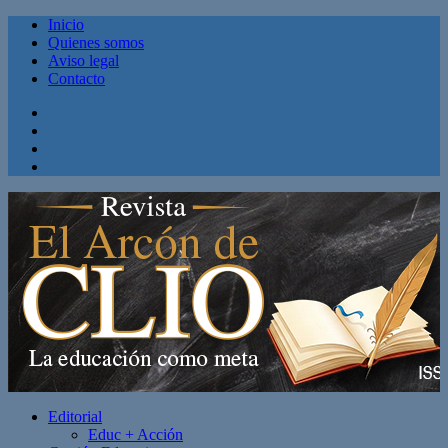
Inicio
Quienes somos
Aviso legal
Contacto
Facebook
Twitter
Linkedin
Youtube
Editorial
Educ + Acción