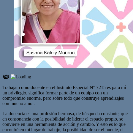
Trabajar como docente en el Instituto Especial N° 7215 es para mí
un privilegio, significa formar parte de un equipo con un
compromiso enorme, pero sobre todo que construye aprendizajes
con mucho amor.
La docencia es una profesión hermosa, de búsqueda constante, que
en consonancia con la posibilidad de liderar el espacio propio, se
convierte en una herramienta de acción y cambio. Y esto es lo que
encontré en mi lugar de trabajo, la posibilidad de ser el puente, el