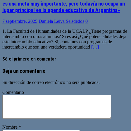
es una meta muy importante, pero todavía no ocupa un
lugar principal en la agenda educativa de Argentina»
7 septiembre, 2025
Daniela Leiva Seisdedos
0
1. La Facultad de Humanidades de la UCALP ¿Tiene programas de
intercambio con otros alumnos? Si es así ¿Qué potencialidades deja
este intercambio educativo? Sí, contamos con programas de
intercambio que son una verdadera oportunidad
[…]
Sé el primero en comentar
Deja un comentario
Su dirección de correo electrónico no será publicada.
Comentario
Nombre
*