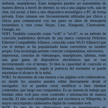
netbook, smartphone). Estas imágenes pueden ser transmitidas de
manera directa a través de internet, ya sea a una página web, sala de
chat, red social, o bien a otro dispositivo tecnológico o PC de forma
privada. Estas cámaras son frecuentemente utilizadas por chicos y
chicas para comunicarse con sus pares en sitios de mensajería
instantánea o chat como Skype, Line, Hangouts, Chatroulette,
Omegle, etc.
WIFI. También conocido como “wifi” o “wi-fi”, es un método de
conexión inalámbrica derivado de una marca comercial (Wireless
Ethernet Compatibility Alliance, conocida como Wi-Fi Alliance) que
con el tiempo se ha popularizado hasta convertirse en nombre
propio. Esta tecnología permite conectar computadoras, televisores,
impresoras, consolas de videojuegos, smartphones, tabletas, entre
una gran gama de dispositivos electrónicos que se van
incrementando con el tiempo. Si bien la capacidad de conexión es
limitada espacialmente, según la potencia del enrutador se puede
maximizar el alcance de la señal.
WIKI. Se denomina de esta manera a las páginas web colaborativas,
en donde los usuarios pueden editar directamente desde el
navegador. Así se pueden crear, modificar o bien eliminar
contenidos, que luego son compartidos. Es un sistema de trabajo que
brindan sitios web para crear contenido e información de manera
sencilla. El sitio web ejemplificador por excelencia es Wikipedia, la
mayor enciclopedia colaborativa digital de contenidos web.
WTF. Es otra de las abreviaturas que se popularizaron en