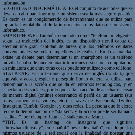
información.
SEGURIDAD INFORMÁTICA. Es el conjunto de acciones que se
llevan a cabo para lograr que un sistema sea la más seguro posible.
Es decir, es un conglomerado de herramientas que se utiliza para
lograr la inviolabilidad de la información o los datos de un sistema
informático.
SMARTPHONE. También conocido como “teléfono inteligente”
según su traducción del inglés, es un dispositivo móvil capaz de
efectuar una gran cantidad de tareas que los teléfonos celulares
convencionales se veían impedidos de realizar. En la actualidad
existe un debate para determinar si un smartphone es un teléfono
móvil al cual se le pueden añadir funciones o si es una computadora
en miniatura que entre otras cosas puede ser utilizado como teléfono.
STALKEAR. Es un término que deriva del inglés (to stalk) que
equivale a acosar, espiar o perseguir. Por lo general se utiliza para
denominar a la acción que se da en entornos tecnológicos, y en
especial redes sociales, por lo que sería la acción de acechar o acosar
de manera digital (online) observando el perfil de un usuario (sus
fotos, comentarios, videos, etc.) a través de Facebook, Twitter,
Instagram, Tumblr, Google+, y otras redes. La persona que lo ejerce
recibe la denominación de “stalker”, y la acción puede ser llamada
“stalkear”, por ejemplo: Juan está stalkeando a María.
#TBT. Es un hashtag de Instagram que significa
“throwbackthursday”, en español “jueves de antaño”, creado por los
mismos usuarios de la red social con la finalidad de postear una