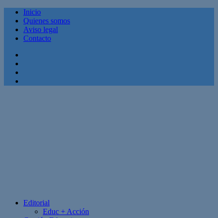
Inicio
Quienes somos
Aviso legal
Contacto
Facebook
Twitter
Linkedin
Youtube
Editorial
Educ + Acción