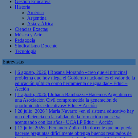
Gestión Educativa
Historia
América
Argentina
Asia y África
Ciencias Exactas
Música y Arte
Pedagogía
Sindicalismo Docente
Tecnología
Entrevistas
[ 6 agosto, 2026 ]
Rosana Morando «creo que el principal
problema que hoy niega el Gobierno nacional es el valor de la
educación pública como herramienta de igualdad»
Educ +
Acción
[ 1 agosto, 2026 ]
Juliana Bambozzi «Hacemos Argentina es
una Asociación Civil comprometida la generación de
oportunidades educativas»
Educ + Acción
[ 28 julio, 2026 ]
María Navarro «en el sistema educativo hay
una deficiencia en la calidad de la formación que se va
acentuando con los años» UCALP
Educ + Acción
[ 12 julio, 2026 ]
Fernando Zullo «Un docente que no pueda
hacerse preguntas difícilmente obtenga buenos resultados de