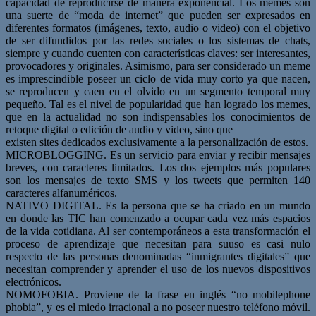
capacidad de reproducirse de manera exponencial. Los memes son
una suerte de “moda de internet” que pueden ser expresados en
diferentes formatos (imágenes, texto, audio o video) con el objetivo
de ser difundidos por las redes sociales o los sistemas de chats,
siempre y cuando cuenten con características claves: ser interesantes,
provocadores y originales. Asimismo, para ser considerado un meme
es imprescindible poseer un ciclo de vida muy corto ya que nacen,
se reproducen y caen en el olvido en un segmento temporal muy
pequeño. Tal es el nivel de popularidad que han logrado los memes,
que en la actualidad no son indispensables los conocimientos de
retoque digital o edición de audio y video, sino que
existen sites dedicados exclusivamente a la personalización de estos.
MICROBLOGGING. Es un servicio para enviar y recibir mensajes
breves, con caracteres limitados. Los dos ejemplos más populares
son los mensajes de texto SMS y los tweets que permiten 140
caracteres alfanuméricos.
NATIVO DIGITAL. Es la persona que se ha criado en un mundo
en donde las TIC han comenzado a ocupar cada vez más espacios
de la vida cotidiana. Al ser contemporáneos a esta transformación el
proceso de aprendizaje que necesitan para suuso es casi nulo
respecto de las personas denominadas “inmigrantes digitales” que
necesitan comprender y aprender el uso de los nuevos dispositivos
electrónicos.
NOMOFOBIA. Proviene de la frase en inglés “no mobilephone
phobia”, y es el miedo irracional a no poseer nuestro teléfono móvil.