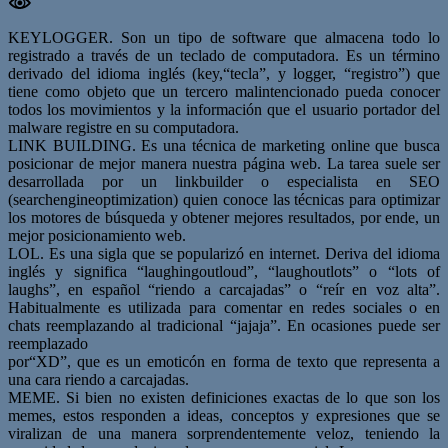
KEYLOGGER. Son un tipo de software que almacena todo lo
registrado a través de un teclado de computadora. Es un término
derivado del idioma inglés (key,“tecla”, y logger, “registro”) que
tiene como objeto que un tercero malintencionado pueda conocer
todos los movimientos y la información que el usuario portador del
malware registre en su computadora.
LINK BUILDING. Es una técnica de marketing online que busca
posicionar de mejor manera nuestra página web. La tarea suele ser
desarrollada por un linkbuilder o especialista en SEO
(searchengineoptimization) quien conoce las técnicas para optimizar
los motores de búsqueda y obtener mejores resultados, por ende, un
mejor posicionamiento web.
LOL. Es una sigla que se popularizó en internet. Deriva del idioma
inglés y significa “laughingoutloud”, “laughoutlots” o “lots of
laughs”, en español “riendo a carcajadas” o “reír en voz alta”.
Habitualmente es utilizada para comentar en redes sociales o en
chats reemplazando al tradicional “jajaja”. En ocasiones puede ser
reemplazado
por“XD”, que es un emoticón en forma de texto que representa a
una cara riendo a carcajadas.
MEME. Si bien no existen definiciones exactas de lo que son los
memes, estos responden a ideas, conceptos y expresiones que se
viralizan de una manera sorprendentemente veloz, teniendo la