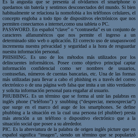
Es la angustia que se presenta al olvidarnos el smartphone o
quedarnos sin batería y sentirnos desconectados del mundo. Si bien
habitualmente se relaciona la nomofobia a los teléfonos celulares, el
concepto engloba a todo tipo de dispositivos electrónicos que nos
permiten conectarnos a internet,como una tableta o PC.
PASSWORD. En español “clave” o “contraseña” es un conjunto de
caracteres alfanuméricos que nos permite el ingreso a un
determinado sitio web o aplicación. El correcto uso de unapassword
incrementa nuestra privacidad y seguridad a la hora de resguardar
nuestra información personal.
PHISHING. Es uno de los métodos más utilizados por los
delincuentes informáticos. Posee como objetivo principal captar
información confidencial como ser nombres de usuarios,
contraseñas, números de cuentas bancarias, etc. Una de las formas
más utilizadas para llevar a cabo el phishing es a través del correo
electrónico o de una página web falsa que imita a un sitio verdadero
y solicita información personal para engañar al usuario.
PHUBBING. Es un término que se forma al unir las palabras en
inglés phone (“teléfono”) y snubbing (“despreciar, menospreciar”)
que surge en el marco del auge de los smartphones. Se define
phubbing a la situación en la cual una persona (el phubber) presta
más atención a un teléfono o dispositivo electrónico que a la
situación social que posee a su alrededor.
PIC. Es la abreviatura de la palabra de origen inglés picture que en
español significa “imagen”, siendo un término que se popularizó