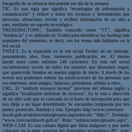
fotografía de su infancia únicamente ese día de la semana.
TIC. Es una sigla que significa “tecnologías de información y
comunicación” y refiere a todos los recursos y herramientas que
procesan, almacenan, envían y reciben información de un sitio a
otro, mediante un soporte tecnológico.
TRENDINGTOPIC. También conocido como “TT”, significa
“tendencia” y es utilizado en Twitter para identificar los hashtag más
populares del momento, es decir, son los temas más hablados en la
red social.
TWEET. Es la expresión en la red social Twitter de un mensaje,
pensamiento, idea, frase, momento, publicación, etc. El mismo
puede tener como máximo 140 caracteres. En esta red social
encontraremos tweets de todos los usuarios que deseamos seguir,
que aparecerán listados en nuestra página de inicio. A través de los
tweets nos podremos enterar las notificaciones de las personas que
nos interesan, sean amigos, famosos, periodistas, artistas u otros.
URL. El “uniform resource locator” proviene del idioma inglés y
significa “localizador uniforme de recursos”. Es la ruta o dirección
de un sitio web que es colocada en la barra de navegación para que
nos dirija a un lugar determinado. Se encuentra compuesta por tres
partes: protocolo, dominio y ruta. Ejemplo: http://www.convosen-
laweb.gob.ar/adolescentes/glosario.aspxrotocolo: “http://”. Dominio:
“www.convosenlaweb.gob.ar”. Ruta: “/adolescentes/glosario.aspx”.
WEB CAM. Es una cámara digital que filma imágenes y que suele
colocarse en la parte superior del dispositivo tecnológico (PC, note/