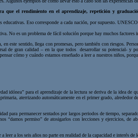
es. Algunos ejemplos de cómo llevar esto a cabo son las experiencias de
ara que el
rendimiento en el aprendizaje, repetición y graduac
s educativas. Eso corresponde a cada nación, por supuesto. UNESCO re
tiva. No es un problema de fácil solución porque hay muchos factores i
a, en este sentido, llega con promesas, pero también con riesgos. Pers
al de gran calidad – en la que todos desarrollar su potencial- y por
epensar cómo y cuándo estamos enseñado a leer a nuestros niños, porque
“edad idónea” para el aprendizaje de la lectura se deriva de la idea de 
la primaria, aterrizando automáticamente en el primer grado, alrededor d
cidad para permanecer sentados por largos periodos de tiempo, separa
 “damos permiso” de atosigarlos con lecciones y ejercicios, de abur
 leer a los seis años no parte en realidad de la capacidad e interés de