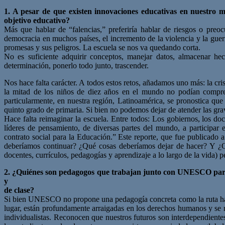
1. A pesar de que existen innovaciones educativas en nuestro
objetivo educativo?
Más que hablar de “falencias,” preferiría hablar de riesgos o pre
democracia en muchos países, el incremento de la violencia y la guerr
promesas y sus peligros. La escuela se nos va quedando corta.
No es suficiente adquirir conceptos, manejar datos, almacenar hec
determinación, ponerlo todo junto, trascender.
Nos hace falta carácter. A todos estos retos, añadamos uno más: la c
la mitad de los niños de diez años en el mundo no podían compren
particularmente, en nuestra región, Latinoamérica, se pronostica q
quinto grado de primaria. Si bien no podemos dejar de atender las grav
Hace falta reimaginar la escuela. Entre todos: Los gobiernos, los do
líderes de pensamiento, de diversas partes del mundo, a participar
contrato social para la Educación.” Este reporte, que fue publicado 
deberíamos continuar? ¿Qué cosas deberíamos dejar de hacer? Y ¿Qu
docentes, currículos, pedagogías y aprendizaje a lo largo de la vida) p
2. ¿Quiénes son pedagogos que trabajan junto con UNESCO pa
y
de clase?
Si bien UNESCO no propone una pedagogía concreta como la ruta haci
lugar, están profundamente arraigadas en los derechos humanos y se ri
individualistas. Reconocen que nuestros futuros son interdependientes 