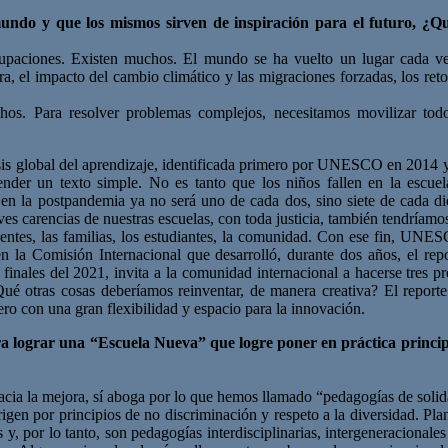
 mundo y que los mismos sirven de inspiración para el futuro, ¿
ocupaciones. Existen muchos. El mundo se ha vuelto un lugar cada ve
a, el impacto del cambio climático y las migraciones forzadas, los retos
hos. Para resolver problemas complejos, necesitamos movilizar todos 
risis global del aprendizaje, identificada primero por UNESCO en 2014 
der un texto simple. No es tanto que los niños fallen en la escuela
ue en la postpandemia ya no será uno de cada dos, sino siete de cada 
es carencias de nuestras escuelas, con toda justicia, también tendríamos
centes, las familias, los estudiantes, la comunidad. Con ese fin, UNESC
 en la Comisión Internacional que desarrolló, durante dos años, el re
a finales del 2021, invita a la comunidad internacional a hacerse tres 
é otras cosas deberíamos reinventar, de manera creativa? El reporte 
ero con una gran flexibilidad y espacio para la innovación.
ra
lograr una “Escuela Nueva” que logre poner en práctica princi
a la mejora, sí aboga por lo que hemos llamado “pedagogías de solid
gen por principios de no discriminación y respeto a la diversidad. Plan
y, por lo tanto, son pedagogías interdisciplinarias, intergeneracionale