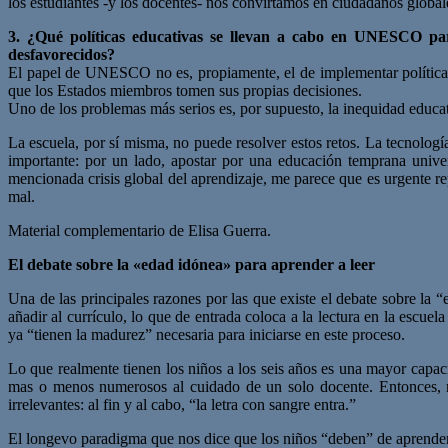
los estudiantes -y los docentes- nos convirtamos en ciudadanos global
3. ¿Qué políticas educativas se llevan a cabo en UNESCO p
desfavorecidos?
El papel de UNESCO no es, propiamente, el de implementar política
que los Estados miembros tomen sus propias decisiones.
Uno de los problemas más serios es, por supuesto, la inequidad educa
La escuela, por sí misma, no puede resolver estos retos. La tecnologí
importante: por un lado, apostar por una educación temprana univers
mencionada crisis global del aprendizaje, me parece que es urgente r
mal.
Material complementario de Elisa Guerra.
El debate sobre la «edad idónea» para aprender a leer
Una de las principales razones por las que existe el debate sobre la 
añadir al currículo, lo que de entrada coloca a la lectura en la escue
ya “tienen la madurez” necesaria para iniciarse en este proceso.
Lo que realmente tienen los niños a los seis años es una mayor capa
mas o menos numerosos al cuidado de un solo docente. Entonces, nos
irrelevantes: al fin y al cabo, “la letra con sangre entra.”
El longevo paradigma que nos dice que los niños “deben” de aprender a