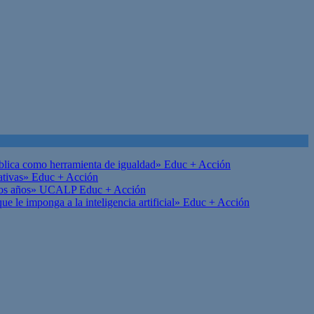
ública como herramienta de igualdad»
Educ + Acción
ativas»
Educ + Acción
on los años» UCALP
Educ + Acción
 le imponga a la inteligencia artificial»
Educ + Acción