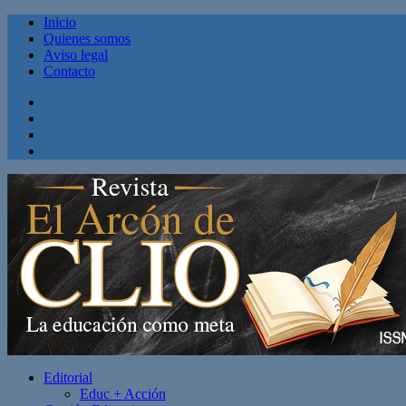
Inicio
Quienes somos
Aviso legal
Contacto
Facebook
Twitter
Linkedin
Youtube
Editorial
Educ + Acción