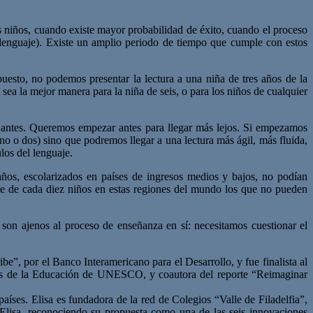
s niños, cuando existe mayor probabilidad de éxito, cuando el proceso
s lenguaje). Existe un amplio periodo de tiempo que cumple con estos
puesto, no podemos presentar la lectura a una niña de tres años de la
ea la mejor manera para la niña de seis, o para los niños de cualquier
 antes. Queremos empezar antes para llegar más lejos. Si empezamos
no o dos) sino que podremos llegar a una lectura más ágil, más fluida,
los del lenguaje.
ños, escolarizados en países de ingresos medios y bajos, no podían
iete de cada diez niños en estas regiones del mundo los que no pueden
son ajenos al proceso de enseñanza en sí: necesitamos cuestionar el
, por el Banco Interamericano para el Desarrollo, y fue finalista al
uros de la Educación de UNESCO, y coautora del reporte “Reimaginar
aíses. Elisa es fundadora de la red de Colegios “Valle de Filadelfia”,
Elisa, reconociendo su propuesta como una de las seis innovaciones