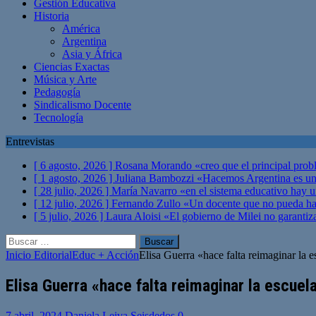
Gestión Educativa
Historia
América
Argentina
Asia y África
Ciencias Exactas
Música y Arte
Pedagogía
Sindicalismo Docente
Tecnología
Entrevistas
[ 6 agosto, 2026 ]
Rosana Morando «creo que el principal probl
[ 1 agosto, 2026 ]
Juliana Bambozzi «Hacemos Argentina es una
[ 28 julio, 2026 ]
María Navarro «en el sistema educativo hay 
[ 12 julio, 2026 ]
Fernando Zullo «Un docente que no pueda hacer
[ 5 julio, 2026 ]
Laura Aloisi «El gobierno de Milei no garanti
Buscar:
Inicio
Editorial
Educ + Acción
Elisa Guerra «hace falta reimaginar la 
Elisa Guerra «hace falta reimaginar la escue
7 abril, 2024
Daniela Leiva Seisdedos
0