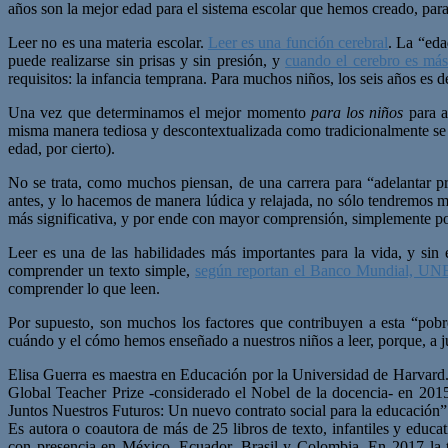
años son la mejor edad para el sistema escolar que hemos creado, para 
Leer no es una materia escolar.
Leer es una función cerebral
. La “eda
puede realizarse sin prisas y sin presión, y
cuando el cerebro es más 
requisitos: la infancia temprana. Para muchos niños, los seis años es 
Una vez que determinamos el mejor momento
para los niños
para a
misma manera tediosa y descontextualizada como tradicionalmente se le
edad, por cierto).
No se trata, como muchos piensan, de una carrera para “adelantar 
antes, y lo hacemos de manera lúdica y relajada, no sólo tendremos má
más significativa, y por ende con mayor comprensión, simplemente por
Leer es una de las habilidades más importantes para la vida, y si
comprender un texto simple,
según reportan el Banco Mundial, 
comprender lo que leen.
Por supuesto, son muchos los factores que contribuyen a esta “pobr
cuándo y el cómo hemos enseñado a nuestros niños a leer, porque, a j
Elisa Guerra es maestra en Educación por la Universidad de Harvard.
Global Teacher Prize -considerado el Nobel de la docencia- en 201
Juntos Nuestros Futuros: Un nuevo contrato social para la educación”
Es autora o coautora de más de 25 libros de texto, infantiles y educa
con presencia en México, Ecuador, Brasil y Colombia. En 2017 la t