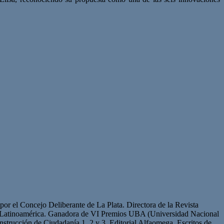
or el Concejo Deliberante de La Plata. Directora de la Revista
de Latinoamérica. Ganadora de VI Premios UBA (Universidad Nacional
strucción de Ciudadanía 1, 2 y 3. Editorial Alfaomega. Escritos de