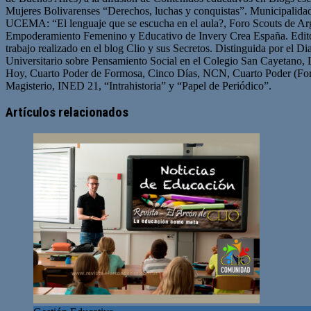
Mujeres Bolivarenses “Derechos, luchas y conquistas”. Municipalid
UCEMA: “El lenguaje que se escucha en el aula?, Foro Scouts de Ar
Empoderamiento Femenino y Educativo de Invery Crea España. Edito
trabajo realizado en el blog Clio y sus Secretos. Distinguida por el D
Universitario sobre Pensamiento Social en el Colegio San Cayetano, 
Hoy, Cuarto Poder de Formosa, Cinco Días, NCN, Cuarto Poder (For
Magisterio, INED 21, “Intrahistoria” y “Papel de Periódico”.
Sitio
Facebook
Twitter
YouTube
web
Artículos relacionados