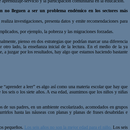
 aprendizaje-servicio y la participación comunitaria en la educación.
ión no lleguen a
ser un problema endémico en los sectores más
aliza investigaciones, presenta datos y emite recomendaciones para
mplicados, por ejemplo, la pobreza y las migraciones forzadas.
onalmente, pienso en dos estrategias que podrían marcar una diferencia
 otro lado, la enseñanza inicial de la lectura. En el medio de la ya
, a juzgar por los resultados, hay algo que estamos haciendo bastante
que “aprender a leer” es algo así como una materia escolar que hay que
e los seis o los siete años. A esa edad, asumimos que los niños y niñas
dos de sus padres, en un ambiente escolarizado, acomodados en grupos
rirlos hasta las náuseas con planas y planas de frases desabridas e
 los pequeños.
Los seis años no son la mejor edad para el niño.
Los seis