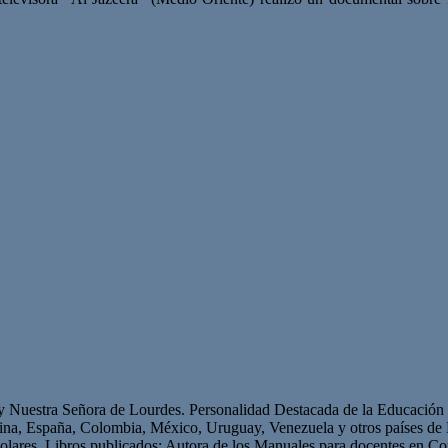
 y Nuestra Señora de Lourdes. Personalidad Destacada de la Educación p
ntina, España, Colombia, México, Uruguay, Venezuela y otros países 
olares. Libros publicados: Autora de los Manuales para docentes en Con