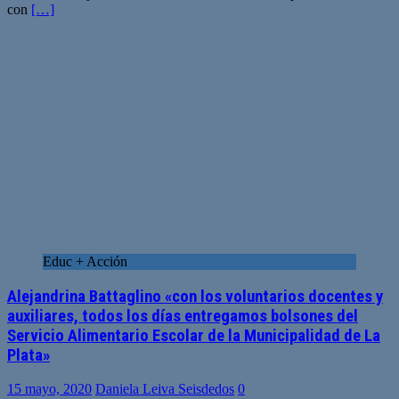
con
[…]
Educ + Acción
Alejandrina Battaglino «con los voluntarios docentes y
auxiliares, todos los días entregamos bolsones del
Servicio Alimentario Escolar de la Municipalidad de La
Plata»
15 mayo, 2020
Daniela Leiva Seisdedos
0