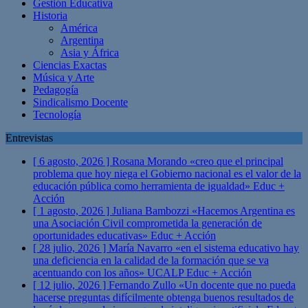
Gestión Educativa
Historia
América
Argentina
Asia y África
Ciencias Exactas
Música y Arte
Pedagogía
Sindicalismo Docente
Tecnología
Entrevistas
[ 6 agosto, 2026 ]
Rosana Morando «creo que el principal
problema que hoy niega el Gobierno nacional es el valor de la
educación pública como herramienta de igualdad»
Educ +
Acción
[ 1 agosto, 2026 ]
Juliana Bambozzi «Hacemos Argentina es
una Asociación Civil comprometida la generación de
oportunidades educativas»
Educ + Acción
[ 28 julio, 2026 ]
María Navarro «en el sistema educativo hay
una deficiencia en la calidad de la formación que se va
acentuando con los años» UCALP
Educ + Acción
[ 12 julio, 2026 ]
Fernando Zullo «Un docente que no pueda
hacerse preguntas difícilmente obtenga buenos resultados de