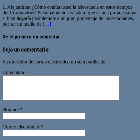
1. Alejandrina ¿Cómo evalúa usted la teleescuela en estos tiempos
del Coronavirus? Personalmente considero que es una propuesta que
si bien llegaría posiblemnte a un gran porcentaje de los estudiantes,
por ser un medio de
[…]
Sé el primero en comentar
Deja un comentario
Su dirección de correo electrónico no será publicada.
Comentario
Nombre
*
Correo electrónico
*