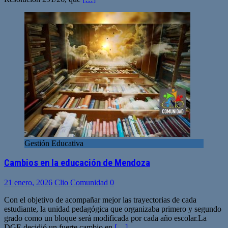
Gestión Educativa
Cambios en la educación de Mendoza
21 enero, 2026
Clio Comunidad
0
Con el objetivo de acompañar mejor las trayectorias de cada
estudiante, la unidad pedagógica que organizaba primero y segundo
grado como un bloque será modificada por cada año escolar.La
DGE decidió un fuerte cambio en
[…]