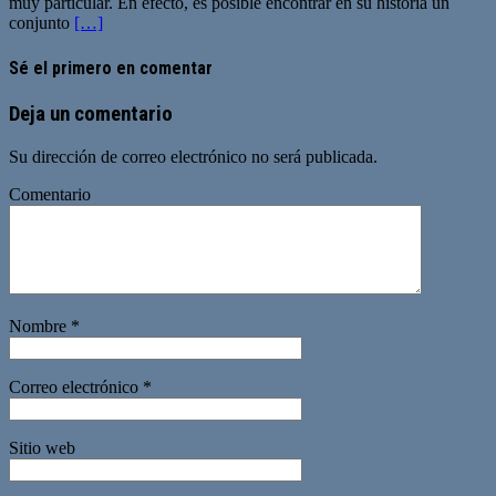
muy particular. En efecto, es posible encontrar en su historia un
conjunto
[…]
Sé el primero en comentar
Deja un comentario
Su dirección de correo electrónico no será publicada.
Comentario
Nombre
*
Correo electrónico
*
Sitio web