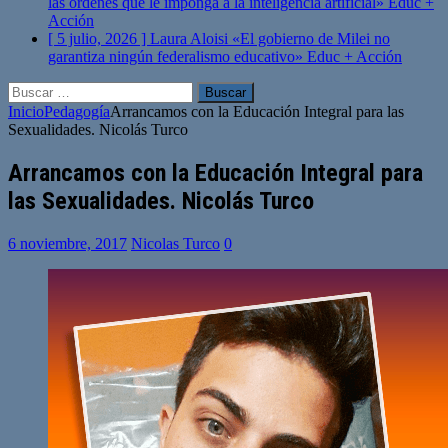
las órdenes que le imponga a la inteligencia artificial»
Educ +
Acción
[ 5 julio, 2026 ]
Laura Aloisi «El gobierno de Milei no
garantiza ningún federalismo educativo»
Educ + Acción
Buscar:
Inicio
Pedagogía
Arrancamos con la Educación Integral para las
Sexualidades. Nicolás Turco
Arrancamos con la Educación Integral para
las Sexualidades. Nicolás Turco
6 noviembre, 2017
Nicolas Turco
0