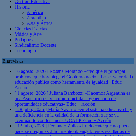
Gestión Educativa
Historia
América
Argentina
Asia y África
Ciencias Exactas
Música y Arte
Pedagogía
Sindicalismo Docente
Tecnología
Entrevistas
[ 6 agosto, 2026 ]
Rosana Morando «creo que el principal
problema que hoy niega el Gobierno nacional es el valor de la
educación pública como herramienta de igualdad»
Educ +
Acción
[ 1 agosto, 2026 ]
Juliana Bambozzi «Hacemos Argentina es
una Asociación Civil comprometida la generación de
oportunidades educativas»
Educ + Acción
[ 28 julio, 2026 ]
María Navarro «en el sistema educativo hay
una deficiencia en la calidad de la formación que se va
acentuando con los años» UCALP
Educ + Acción
[ 12 julio, 2026 ]
Fernando Zullo «Un docente que no pueda
hacerse preguntas difícilmente obtenga buenos resultados de