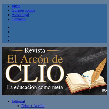
Inicio
Quienes somos
Aviso legal
Contacto
Facebook
Twitter
Linkedin
Youtube
Editorial
Educ + Acción