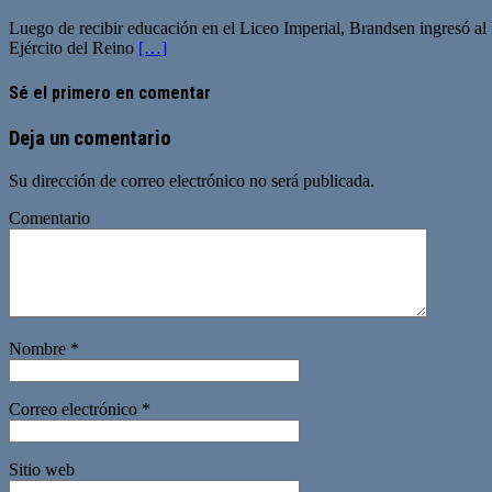
Luego de recibir educación en el Liceo Imperial, Brandsen ingresó al Ej
Ejército del Reino
[…]
Sé el primero en comentar
Deja un comentario
Su dirección de correo electrónico no será publicada.
Comentario
Nombre
*
Correo electrónico
*
Sitio web