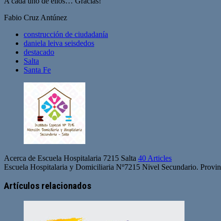
A cada uno de ellos… Gracias!
Fabio Cruz Antúnez
construcción de ciudadanía
daniela leiva seisdedos
destacado
Salta
Santa Fe
Acerca de Escuela Hospitalaria 7215 Salta
40 Articles
Escuela Hospitalaria y Domiciliaria Nº7215 Nivel Secundario. Provinc
Artículos relacionados