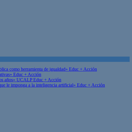
ública como herramienta de igualdad»
Educ + Acción
ativas»
Educ + Acción
on los años» UCALP
Educ + Acción
 le imponga a la inteligencia artificial»
Educ + Acción