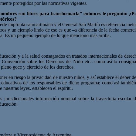
lmente protegidos por las normativas vigentes.
 hombres son libres para transformarla” entonces le pregunto: ¿P
stóricos?
e impronta sanmartiniana y el General San Martín es referencia ineludi
tros y un ejemplo lindo de eso es que –a diferencia de la fecha comerci
ita. Es un pequeño ejemplo de lo que menciono más arriba.
 educación y a la salud consagrados en tratados internacionales de de
s; Convención sobre los Derechos del Niño etc.- como así lo consign
l pleno goce y ejercicio de los derechos.
oner en riesgo la privacidad de nuestro niños, y así establece el deber d
y/o educativos de los responsables de dicho programa; como así también
uestras leyes, establecen el espíritu.
s jurisdiccionales información nominal sobre la trayectoria escolar de
Educación.
endoza y Vicepresidente de Argentina