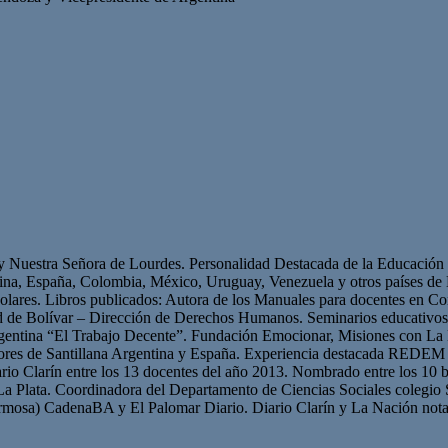
 y Nuestra Señora de Lourdes. Personalidad Destacada de la Educación p
ntina, España, Colombia, México, Uruguay, Venezuela y otros países 
olares. Libros publicados: Autora de los Manuales para docentes en Con
ad de Bolívar – Dirección de Derechos Humanos. Seminarios educativ
gentina “El Trabajo Decente”. Fundación Emocionar, Misiones con La 
res de Santillana Argentina y España. Experiencia destacada REDEM 
iario Clarín entre los 13 docentes del año 2013. Nombrado entre los 10 b
La Plata. Coordinadora del Departamento de Ciencias Sociales colegio 
mosa) CadenaBA y El Palomar Diario. Diario Clarín y La Nación nota