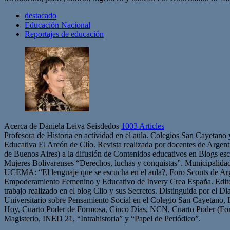
destacado
Educación Nacional
Reportajes de educación
Acerca de Daniela Leiva Seisdedos
1003 Articles
Profesora de Historia en actividad en el aula. Colegios San Cayetano
Educativa El Arcón de Clío. Revista realizada por docentes de Arge
de Buenos Aires) a la difusión de Contenidos educativos en Blogs esc
Mujeres Bolivarenses “Derechos, luchas y conquistas”. Municipalid
UCEMA: “El lenguaje que se escucha en el aula?, Foro Scouts de Ar
Empoderamiento Femenino y Educativo de Invery Crea España. Edito
trabajo realizado en el blog Clio y sus Secretos. Distinguida por el D
Universitario sobre Pensamiento Social en el Colegio San Cayetano, 
Hoy, Cuarto Poder de Formosa, Cinco Días, NCN, Cuarto Poder (For
Magisterio, INED 21, “Intrahistoria” y “Papel de Periódico”.
Sitio
Facebook
Twitter
YouTube