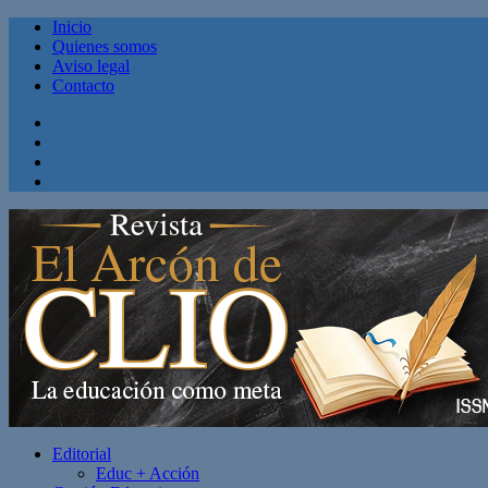
Inicio
Quienes somos
Aviso legal
Contacto
Facebook
Twitter
Linkedin
Youtube
Editorial
Educ + Acción