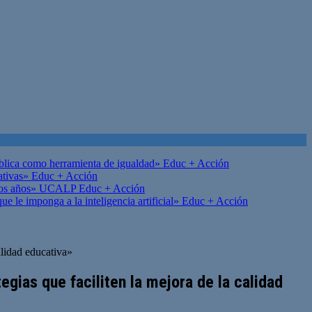
ública como herramienta de igualdad»
Educ + Acción
ativas»
Educ + Acción
on los años» UCALP
Educ + Acción
 le imponga a la inteligencia artificial»
Educ + Acción
alidad educativa»
gias que faciliten la mejora de la calidad