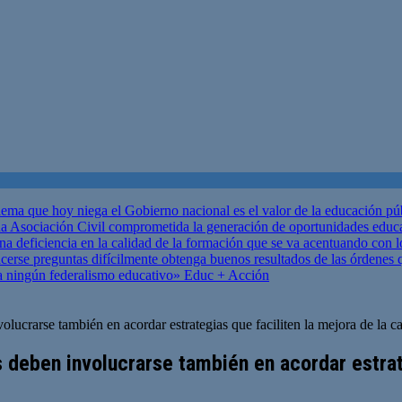
ema que hoy niega el Gobierno nacional es el valor de la educación p
 Asociación Civil comprometida la generación de oportunidades educ
una deficiencia en la calidad de la formación que se va acentuando c
se preguntas difícilmente obtenga buenos resultados de las órdenes que
za ningún federalismo educativo»
Educ + Acción
lucrarse también en acordar estrategias que faciliten la mejora de la c
 deben involucrarse también en acordar estrate