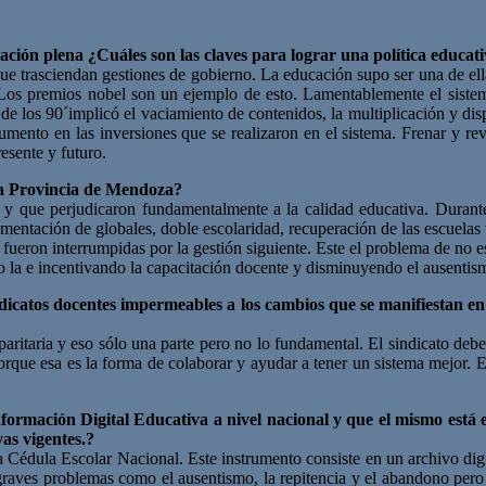
ón plena ¿Cuáles son las claves para lograr una política educati
que trasciendan gestiones de gobierno. La educación supo ser una de ella
 Los premios nobel son un ejemplo de esto. Lamentablemente el sistema
 los 90´implicó el vaciamiento de contenidos, la multiplicación y dispe
umento en las inversiones que se realizaron en el sistema. Frenar y re
esente y futuro.
 la Provincia de Mendoza?
y que perjudicaron fundamentalmente a la calidad educativa. Duran
lementación de globales, doble escolaridad, recuperación de las escuela
fueron interrumpidas por la gestión siguiente. Este el problema de no es
 la e incentivando la capacitación docente y disminuyendo el ausentis
atos docentes impermeables a los cambios que se manifiestan en 
 paritaria y eso sólo una parte pero no lo fundamental. El sindicato debe
 porque esa es la forma de colaborar y ayudar a tener un sistema mejor.
nformación Digital Educativa a nivel nacional y que el mismo está e
as vigentes.?
 Cédula Escolar Nacional. Este instrumento consiste en un archivo digi
graves problemas como el ausentismo, la repitencia y el abandono pero