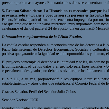
prevenir problemas mayores. En cuanto a los datos se encuentran tota
5. Ernesto Sábato decía: La Historia no es mecánica porque los
provincia sobre ¿Cuáles y porque son sus personajes favoritos hi
Bueno, Mendoza particularmente se encuentra impregnada por una fuert
eso que creo que tiene un valor referencial muy importante para noso
celebramos el día del padre el 24 de agosto, día en que nació Merced
Información complementaria de la Célula Escolar.
La cédula escolar responden al reconocimiento de los derechos a la
Pacto Internacional de Derechos Económicos, Sociales y Culturale
positiva que garanticen la igualdad real de oportunidades y de trato, e
El proyecto contempla el derecho a la intimidad y se legisla para no p
la confidencialidad de los datos y el uso sólo para fines sociales 
especialmente designados; no debemos olvidar que los fundamentos de n
El SInIDE, a su vez, proporcionará a los equipos interdisciplinario
establecimientos y otros datos que establezca el Consejo Federal de 
Gracias Senador. Perfil del Senador Julio Cobos
Senador Nacional UCR.
Mendocino, padre, abuelo, ingeniero y radical. Fui Gobernador de M