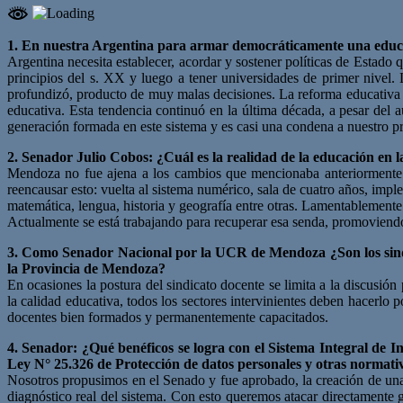
1. En nuestra Argentina para armar democráticamente una educaci
Argentina necesita establecer, acordar y sostener políticas de Estado 
principios del s. XX y luego a tener universidades de primer nivel.
profundizó, producto de muy malas decisiones. La reforma educativa de
educativa. Esta tendencia continuó en la última década, a pesar del a
generación formada en este sistema y es casi una condena a nuestro pr
2. Senador Julio Cobos: ¿Cuál es la realidad de la educación en
Mendoza no fue ajena a los cambios que mencionaba anteriormente 
reencausar esto: vuelta al sistema numérico, sala de cuatro años, imp
matemática, lengua, historia y geografía entre otras. Lamentablemente 
Actualmente se está trabajando para recuperar esa senda, promoviendo
3. Como Senador Nacional por la UCR de Mendoza ¿Son los sindic
la Provincia de Mendoza?
En ocasiones la postura del sindicato docente se limita a la discusión
la calidad educativa, todos los sectores intervinientes deben hacerlo
docentes bien formados y permanentemente capacitados.
4. Senador: ¿Qué benéficos se logra con el Sistema Integral de I
Ley N° 25.326 de Protección de datos personales y otras normativ
Nosotros propusimos en el Senado y fue aprobado, la creación de una
diagnóstico real del sistema. Con esto queremos atacar directamente 