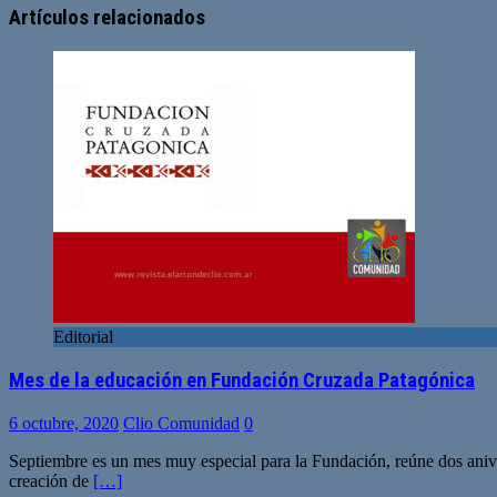
web
Artículos relacionados
Editorial
Mes de la educación en Fundación Cruzada Patagónica
6 octubre, 2020
Clio Comunidad
0
Septiembre es un mes muy especial para la Fundación, reúne dos aniv
creación de
[…]