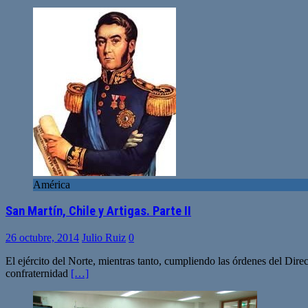
América
San Martín, Chile y Artigas. Parte II
26 octubre, 2014
Julio Ruiz
0
El ejército del Norte, mientras tanto, cumpliendo las órdenes del Dire
confraternidad
[…]