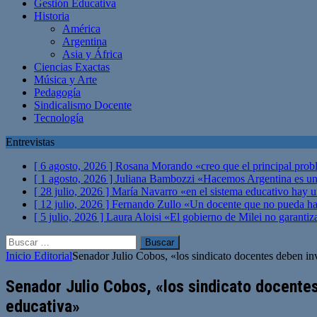
Gestión Educativa
Historia
América
Argentina
Asia y África
Ciencias Exactas
Música y Arte
Pedagogía
Sindicalismo Docente
Tecnología
Entrevistas
[ 6 agosto, 2026 ]
Rosana Morando «creo que el principal probl
[ 1 agosto, 2026 ]
Juliana Bambozzi «Hacemos Argentina es una
[ 28 julio, 2026 ]
María Navarro «en el sistema educativo hay 
[ 12 julio, 2026 ]
Fernando Zullo «Un docente que no pueda hacer
[ 5 julio, 2026 ]
Laura Aloisi «El gobierno de Milei no garanti
Buscar:
Inicio
Editorial
Senador Julio Cobos, «los sindicato docentes deben invo
Senador Julio Cobos, «los sindicato docentes
educativa»