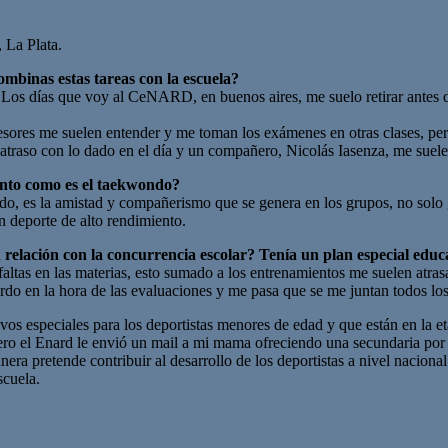
 La Plata.
mbinas estas tareas con la escuela?
 Los días que voy al CeNARD, en buenos aires, me suelo retirar antes d
fesores me suelen entender y me toman los exámenes en otras clases, per
raso con lo dado en el día y un compañero, Nicolás Iasenza, me suele e
iento como es el taekwondo?
, es la amistad y compañerismo que se genera en los grupos, no solo g
n deporte de alto rendimiento.
 relación con la concurrencia escolar? Tenía un plan especial educ
 faltas en las materias, esto sumado a los entrenamientos me suelen atra
erdo en la hora de las evaluaciones y me pasa que se me juntan todos l
os especiales para los deportistas menores de edad y que están en la et
o el Enard le envió un mail a mi mama ofreciendo una secundaria por int
ra pretende contribuir al desarrollo de los deportistas a nivel nacional 
scuela.