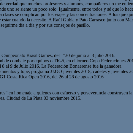
o de verdad que muchos profesores y alumnos, compañeros no me entiend
de uno se siente un poco solo. Igualmente, entre todos y sé que lo hace
a clases se complican por los viajes y las concentraciones. A los que qu
y estar cuando la necesito, A Raúl Gubia y Pato Carrasco junto con Ma
seguirme día a día y por sus consejos de pasillo.
n Campeonato Brasil Games, del 1°30 de junio al 3 julio 2016.
d de combate por equipos o TK-5, en el torneo Copa Federaciones 2016,
 al 9 de Julio 2016. La Federación Bonaerense fue la ganadora.
amientos y tope, programa JJ:OO juveniles 2018, cadetes y juveniles 200
n G1 Costa Rica Open 2016, del 26 al 28 de agosto 2016
es” en homenaje a quienes con esfuerzo y perseverancia construyen la
res, Ciudad de La Plata 03 noviembre 2015.