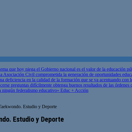
ema que hoy niega el Gobierno nacional es el valor de la educación p
 Asociación Civil comprometida la generación de oportunidades educ
una deficiencia en la calidad de la formación que se va acentuando c
se preguntas difícilmente obtenga buenos resultados de las órdenes que
za ningún federalismo educativo»
Educ + Acción
Taekwondo. Estudio y Deporte
ndo. Estudio y Deporte