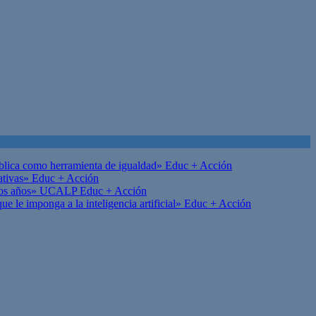
ública como herramienta de igualdad»
Educ + Acción
ativas»
Educ + Acción
on los años» UCALP
Educ + Acción
 le imponga a la inteligencia artificial»
Educ + Acción