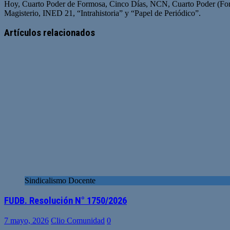
Hoy, Cuarto Poder de Formosa, Cinco Días, NCN, Cuarto Poder (For
Magisterio, INED 21, “Intrahistoria” y “Papel de Periódico”.
Sitio
Facebook
Twitter
YouTube
web
Artículos relacionados
Sindicalismo Docente
FUDB. Resolución N° 1750/2026
7 mayo, 2026
Clio Comunidad
0