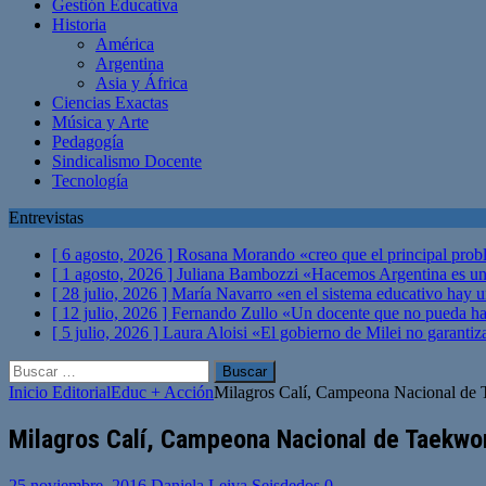
Gestión Educativa
Historia
América
Argentina
Asia y África
Ciencias Exactas
Música y Arte
Pedagogía
Sindicalismo Docente
Tecnología
Entrevistas
[ 6 agosto, 2026 ]
Rosana Morando «creo que el principal probl
[ 1 agosto, 2026 ]
Juliana Bambozzi «Hacemos Argentina es una
[ 28 julio, 2026 ]
María Navarro «en el sistema educativo hay 
[ 12 julio, 2026 ]
Fernando Zullo «Un docente que no pueda hacer
[ 5 julio, 2026 ]
Laura Aloisi «El gobierno de Milei no garanti
Buscar:
Inicio
Editorial
Educ + Acción
Milagros Calí, Campeona Nacional de 
Milagros Calí, Campeona Nacional de Taekwo
25 noviembre, 2016
Daniela Leiva Seisdedos
0