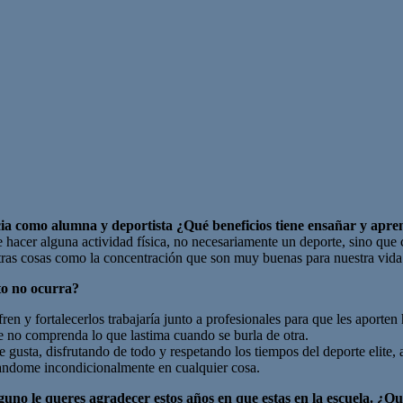
ia como alumna y deportista ¿Qué beneficios tiene ensañar y apre
hacer alguna actividad física, no necesariamente un deporte, sino que c
otras cosas como la concentración que son muy buenas para nuestra vida
to no ocurra?
ufren y fortalecerlos trabajaría junto a profesionales para que les aporte
e no comprenda lo que lastima cuando se burla de otra.
e gusta, disfrutando de todo y respetando los tiempos del deporte elit
yandome incondicionalmente en cualquier cosa.
uno le queres agradecer estos años en que estas en la escuela. ¿Qu