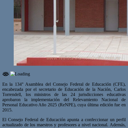
En la 134° Asamblea del Consejo Federal de Educación (CFE),
encabezada por el secretario de Educación de la Nación, Carlos
Torrendell, los ministros de las 24 jurisdicciones educativas
aprobaron la implementación del Relevamiento Nacional de
Personal Educativo Año 2025 (ReNPE), cuya última edición fue en
2015.
El Consejo Federal de Educación apunta a confeccionar un perfil
actualizado de los maestros y profesores a nivel nacional. Además,