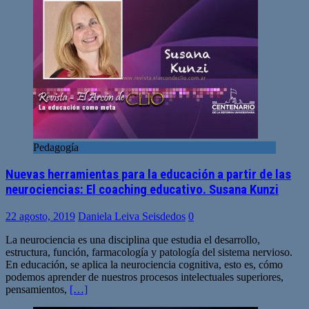
Pedagogía
Nuevas herramientas para la educación a partir de las
neurociencias: El coaching educativo. Susana Kunzi
22 agosto, 2019
Daniela Leiva Seisdedos
0
La neurociencia es una disciplina que estudia el desarrollo,
estructura, función, farmacología y patología del sistema nervioso.
En educación, se aplica la neurociencia cognitiva, esto es, cómo
podemos aprender de nuestros procesos intelectuales superiores,
pensamientos,
[…]