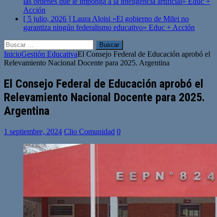
las órdenes que le imponga a la inteligencia artificial»
Educ +
Acción
[ 5 julio, 2026 ]
Laura Aloisi «El gobierno de Milei no
garantiza ningún federalismo educativo»
Educ + Acción
Buscar:
Inicio
Gestión Educativa
El Consejo Federal de Educación aprobó el
Relevamiento Nacional Docente para 2025. Argentina
El Consejo Federal de Educación aprobó el
Relevamiento Nacional Docente para 2025.
Argentina
1 septiembre, 2024
Clio Comunidad
0