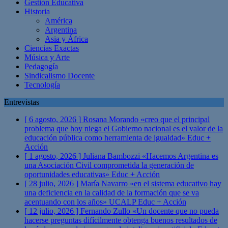
Gestión Educativa
Historia
América
Argentina
Asia y África
Ciencias Exactas
Música y Arte
Pedagogía
Sindicalismo Docente
Tecnología
Entrevistas
[ 6 agosto, 2026 ]
Rosana Morando «creo que el principal
problema que hoy niega el Gobierno nacional es el valor de la
educación pública como herramienta de igualdad»
Educ +
Acción
[ 1 agosto, 2026 ]
Juliana Bambozzi «Hacemos Argentina es
una Asociación Civil comprometida la generación de
oportunidades educativas»
Educ + Acción
[ 28 julio, 2026 ]
María Navarro «en el sistema educativo hay
una deficiencia en la calidad de la formación que se va
acentuando con los años» UCALP
Educ + Acción
[ 12 julio, 2026 ]
Fernando Zullo «Un docente que no pueda
hacerse preguntas difícilmente obtenga buenos resultados de