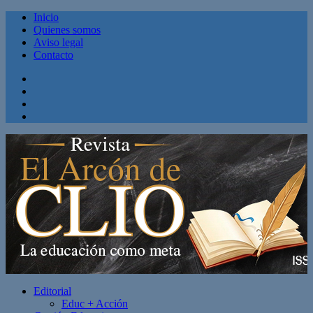
Inicio
Quienes somos
Aviso legal
Contacto
Facebook
Twitter
Linkedin
Youtube
Editorial
Educ + Acción