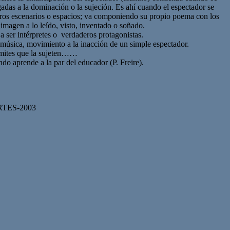
ligadas a la dominación o la sujeción. Es ahí cuando el espectador se
otros escenarios o espacios; va componiendo su propio poema con los
imagen a lo leído, visto, inventado o soñado.
a ser intérpretes o verdaderos protagonistas.
, música, movimiento a la inacción de un simple espectador.
límites que la sujeten……
o aprende a la par del educador (P. Freire).
AERTES-2003