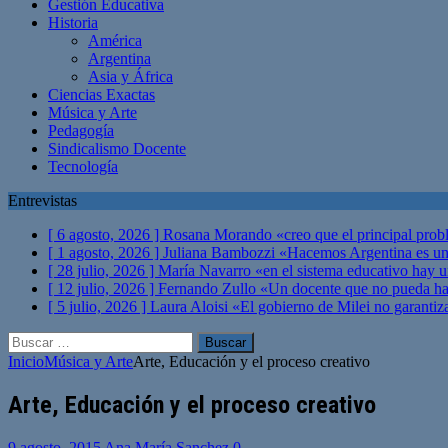
Gestión Educativa
Historia
América
Argentina
Asia y África
Ciencias Exactas
Música y Arte
Pedagogía
Sindicalismo Docente
Tecnología
Entrevistas
[ 6 agosto, 2026 ]
Rosana Morando «creo que el principal probl
[ 1 agosto, 2026 ]
Juliana Bambozzi «Hacemos Argentina es una
[ 28 julio, 2026 ]
María Navarro «en el sistema educativo hay 
[ 12 julio, 2026 ]
Fernando Zullo «Un docente que no pueda hacer
[ 5 julio, 2026 ]
Laura Aloisi «El gobierno de Milei no garanti
Buscar:
Inicio
Música y Arte
Arte, Educación y el proceso creativo
Arte, Educación y el proceso creativo
9 agosto, 2015
Ana María Sanchez
0