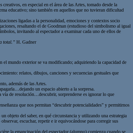
reativos, en especial en el área de las Artes, tomado desde la
tema educativo; sino también en aquellos que no tuvieran dificultad
alizaciones ligadas a la personalidad, emociones y contextos socio
tigaciones, resaltando el de Goodman (estudioso del simbolismo al igual
ímbolos, invitando al espectador a examinar cada uno de ellos de
a total.”
H. Gadner
on el mundo exterior se va modificando; adquiriendo la capacidad de
cimiento: relatos, dibujos, canciones y secuencias gestuales que
ento, además de las Artes.
e apagarla…dejando un espacio abierto a la sorpresa.
a vía de resolución…descubrir, sorprenderse es ignorar lo que
e enseñanza que nos permitan “descubrir potencialidades” y permitirnos
un objeto del saber, en qué circunstancia y utilizando una estrategia
bservar, escuchar, repetir e ir equivocándose para corregir sus
ancière la emancipación del espectador (alumno) comienza cuando se