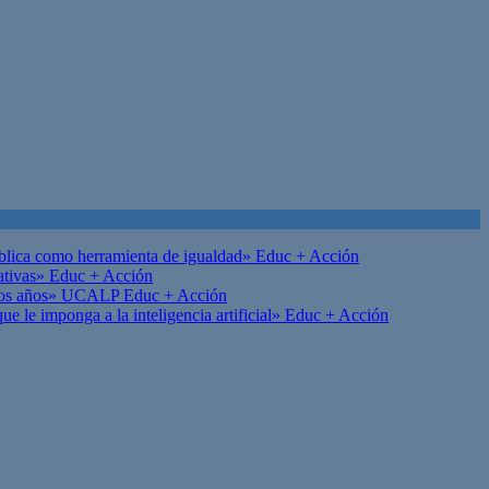
ública como herramienta de igualdad»
Educ + Acción
ativas»
Educ + Acción
on los años» UCALP
Educ + Acción
 le imponga a la inteligencia artificial»
Educ + Acción