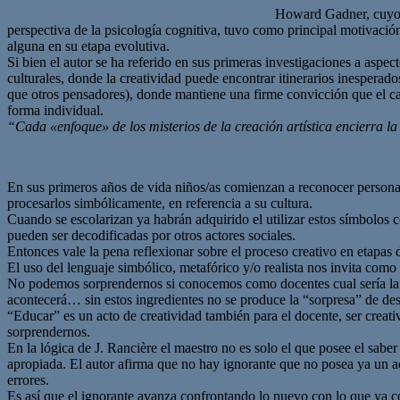
Howard Gadner, cuyo i
perspectiva de la psicología cognitiva, tuvo como principal motivación
alguna en su etapa evolutiva.
Si bien el autor se ha referido en sus primeras investigaciones a aspec
culturales, donde la creatividad puede encontrar itinerarios inesperad
que otros pensadores), donde mantiene una firme convicción que el ca
forma individual.
“Cada «enfoque» de los misterios de la creación artística encierra la
En sus primeros años de vida niños/as comienzan a reconocer personas
procesarlos simbólicamente, en referencia a su cultura.
Cuando se escolarizan ya habrán adquirido el utilizar estos símbolos 
pueden ser decodificadas por otros actores sociales.
Entonces vale la pena reflexionar sobre el proceso creativo en etapas 
El uso del lenguaje simbólico, metafórico y/o realista nos invita como
No podemos sorprendernos si conocemos como docentes cual sería la re
acontecerá… sin estos ingredientes no se produce la “sorpresa” de de
“Educar” es un acto de creatividad también para el docente, ser creati
sorprendernos.
En la lógica de J. Rancière el maestro no es solo el que posee el sabe
apropiada. El autor afirma que no hay ignorante que no posea ya un ac
errores.
Es así que el ignorante avanza confrontando lo nuevo con lo que ya c