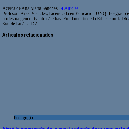
Acerca de Ana María Sanchez
14 Articles
Profesora Artes Visuales, Licenciada en Educación UNQ- Posgrado
profesora generalista de cátedras: Fundamento de la Educación I- Didác
Sra. de Luján-LDZ
Sitio
web
Artículos relacionados
Pedagogía
Abrió la inscripción de la cuarta edición de cursos virtu