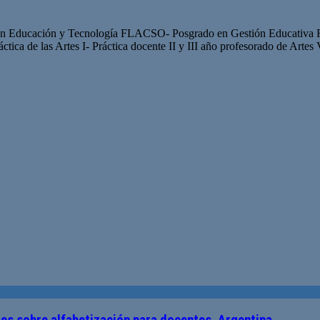
 en Educación y Tecnología FLACSO- Posgrado en Gestión Educativa
tica de las Artes I- Práctica docente II y III año profesorado de Artes
ales sobre alfabetización para docentes. Argentina