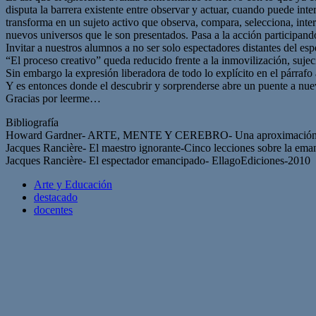
disputa la barrera existente entre observar y actuar, cuando puede inte
transforma en un sujeto activo que observa, compara, selecciona, int
nuevos universos que le son presentados. Pasa a la acción participand
Invitar a nuestros alumnos a no ser solo espectadores distantes del es
“El proceso creativo” queda reducido frente a la inmovilización, sujec
Sin embargo la expresión liberadora de todo lo explícito en el párraf
Y es entonces donde el descubrir y sorprenderse abre un puente a nue
Gracias por leerme…
Bibliografía
Howard Gardner- ARTE, MENTE Y CEREBRO- Una aproximación cog
Jacques Rancière- El maestro ignorante-Cinco lecciones sobre la 
Jacques Rancière- El espectador emancipado- EllagoEdiciones-2010
Arte y Educación
destacado
docentes