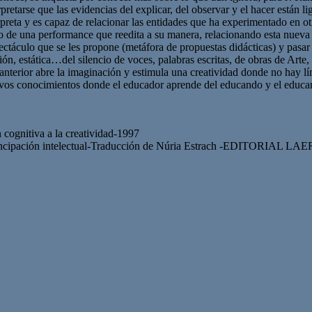
rpretarse que las evidencias del explicar, del observar y el hacer están 
erpreta y es capaz de relacionar las entidades que ha experimentado en 
o de una performance que reedita a su manera, relacionando esta nueva 
pectáculo que se les propone (metáfora de propuestas didácticas) y pasar 
ión, estática…del silencio de voces, palabras escritas, de obras de Arte
o anterior abre la imaginación y estimula una creatividad donde no hay 
vos conocimientos donde el educador aprende del educando y el educand
nitiva a la creatividad-1997
emancipación intelectual-Traducción de Núria Estrach -EDITORIAL L