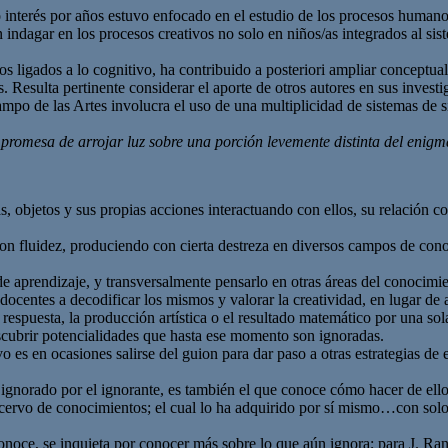
nterés por años estuvo enfocado en el estudio de los procesos humanos c
 indagar en los procesos creativos no solo en niños/as integrados al sis
tos ligados a lo cognitivo, ha contribuido a posteriori ampliar conceptu
os. Resulta pertinente considerar el aporte de otros autores en sus inves
mpo de las Artes involucra el uso de una multiplicidad de sistemas de s
 promesa de arrojar luz sobre una porción levemente distinta del enigm
, objetos y sus propias acciones interactuando con ellos, su relación c
con fluidez, produciendo con cierta destreza en diversos campos de cono
de aprendizaje, y transversalmente pensarlo en otras áreas del conocimi
 docentes a decodificar los mismos y valorar la creatividad, en lugar d
spuesta, la producción artística o el resultado matemático por una sol
scubrir potencialidades que hasta ese momento son ignoradas.
vo es en ocasiones salirse del guion para dar paso a otras estrategias d
r ignorado por el ignorante, es también el que conoce cómo hacer de ello 
ervo de conocimientos; el cual lo ha adquirido por sí mismo…con solo o
onoce, se inquieta por conocer más sobre lo que aún ignora; para J. R