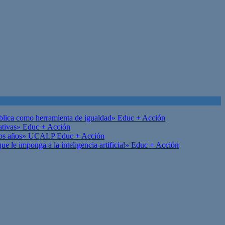
ública como herramienta de igualdad»
Educ + Acción
ativas»
Educ + Acción
on los años» UCALP
Educ + Acción
 le imponga a la inteligencia artificial»
Educ + Acción