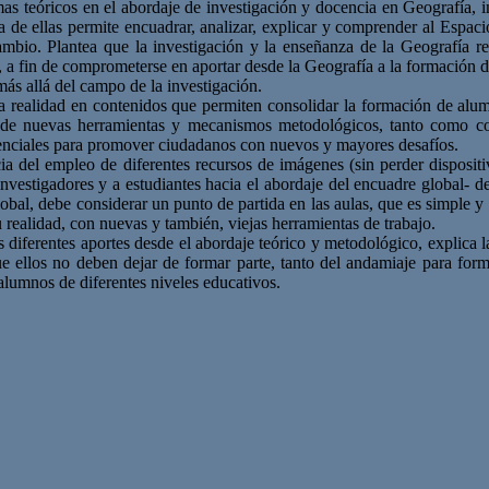
as teóricos en el abordaje de investigación y docencia en Geografía, i
a de ellas permite encuadrar, analizar, explicar y comprender al Espac
cambio. Plantea que la investigación y la enseñanza de la Geografía r
 a fin de comprometerse en aportar desde la Geografía a la formación d
más allá del campo de la investigación.
la realidad en contenidos que permiten consolidar la formación de alu
 de nuevas herramientas y mecanismos metodológicos, tanto como co
enciales para promover ciudadanos con nuevos y mayores desafíos.
cia del empleo de diferentes recursos de imágenes (sin perder dispositi
nvestigadores y a estudiantes hacia el abordaje del encuadre global- de
obal, debe considerar un punto de partida en las aulas, que es simple y 
u realidad, con nuevas y también, viejas herramientas de trabajo.
 diferentes aportes desde el abordaje teórico y metodológico, explica 
e ellos no deben dejar de formar parte, tanto del andamiaje para forma
alumnos de diferentes niveles educativos.