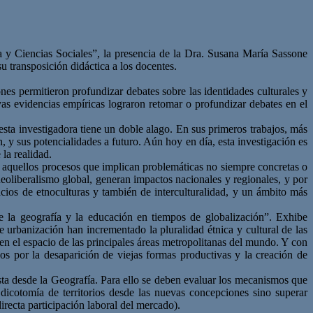
ria y Ciencias Sociales”, la presencia de la Dra. Susana María Sassone
 transposición didáctica a los docentes.
nes permitieron profundizar debates sobre las identidades culturales y
uyas evidencias empíricas lograron retomar o profundizar debates en el
esta investigadora tiene un doble alago. En sus primeros trabajos, más
, y sus potencialidades a futuro. Aún hoy en día, esta investigación es
la realidad.
o aquellos procesos que implican problemáticas no siempre concretas o
 neoliberalismo global, generan impactos nacionales y regionales, y por
acios de etnoculturas y también de interculturalidad, y un ámbito más
de la geografía y la educación en tiempos de globalización”. Exhibe
e urbanización han incrementado la pluralidad étnica y cultural de las
en el espacio de las principales áreas metropolitanas del mundo. Y con
s por la desaparición de viejas formas productivas y la creación de
esta desde la Geografía. Para ello se deben evaluar los mecanismos que
dicotomía de territorios desde las nuevas concepciones sino superar
recta participación laboral del mercado).