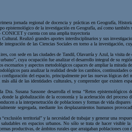
 “Primera jornada regional de docencia y prácticas en Geografía, Histo
po epistemológico de la investigación en Geografía, así como también su
 – CONICET y cuenta con una amplia trayectoria
Cultural. Realizó grandes aportes interdisciplinarios y sus investigacio
 de integración de las Ciencias Sociales en torno a la investigación, c
es, con sede en las ciudades de Tandil, Olavarría y Azul, la visita de 
rbano”, cuya ocupación fue analizar el desarrollo integral de su región
vos escenarios y aspectos metodológicos capaces de ampliar la mirada de 
odológicos para analizar la realidad desde los cambios, continuidades 
 la configuración del espacio, principalmente por las nuevas lógicas del
ón más allá de las identidades culturales, y comprender que existen esp
e la Dra. Susana Sassone desarrolla el tema “Retos epistemológicos 
, donde la globalización de la economía y la aceleración del proceso d
conducen a la interpenetración de poblaciones y formas de vida dispares 
ecialmente segregada, mediante los desplazamientos humanos provocado
a “exclusión territorial” y la necesidad de trabajar y generar una respu
saludables en espacios urbanos. No sólo se trata de hacer visible la 
formas productivas, de ámbitos rurales que arraigaban poblaciones con di