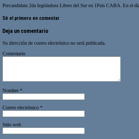
Precandidata 2da legisladora Libres del Sur en 1Pais CABA. En el día
Sé el primero en comentar
Deja un comentario
Su dirección de correo electrónico no será publicada.
Comentario
Nombre
*
Correo electrónico
*
Sitio web