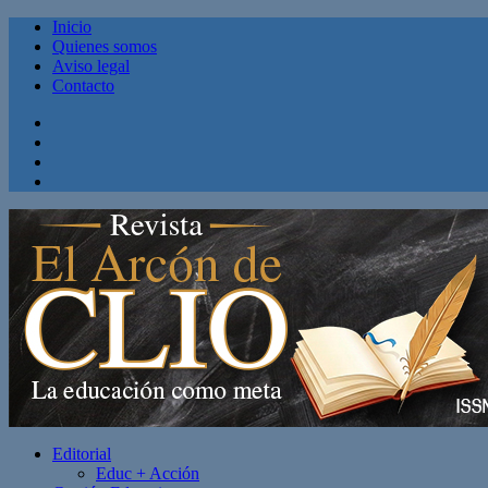
Inicio
Quienes somos
Aviso legal
Contacto
Facebook
Twitter
Linkedin
Youtube
Editorial
Educ + Acción