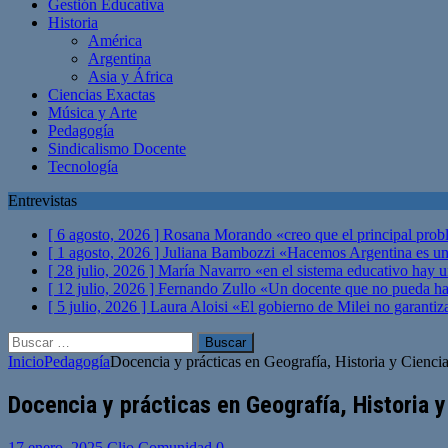
Gestión Educativa
Historia
América
Argentina
Asia y África
Ciencias Exactas
Música y Arte
Pedagogía
Sindicalismo Docente
Tecnología
Entrevistas
[ 6 agosto, 2026 ]
Rosana Morando «creo que el principal probl
[ 1 agosto, 2026 ]
Juliana Bambozzi «Hacemos Argentina es una
[ 28 julio, 2026 ]
María Navarro «en el sistema educativo hay 
[ 12 julio, 2026 ]
Fernando Zullo «Un docente que no pueda hacer
[ 5 julio, 2026 ]
Laura Aloisi «El gobierno de Milei no garanti
Buscar:
Inicio
Pedagogía
Docencia y prácticas en Geografía, Historia y Ciencia
Docencia y prácticas en Geografía, Historia y
17 enero, 2025
Clio Comunidad
0