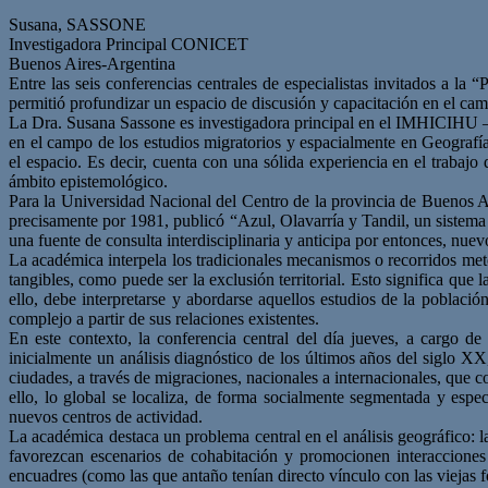
Susana, SASSONE
Investigadora Principal CONICET
Buenos Aires-Argentina
Entre las seis conferencias centrales de especialistas invitados a la
permitió profundizar un espacio de discusión y capacitación en el cam
La Dra. Susana Sassone es investigadora principal en el IMHICIHU
en el campo de los estudios migratorios y espacialmente en Geografía 
el espacio. Es decir, cuenta con una sólida experiencia en el trabajo
ámbito epistemológico.
Para la Universidad Nacional del Centro de la provincia de Buenos Air
precisamente por 1981, publicó “Azul, Olavarría y Tandil, un sistema u
una fuente de consulta interdisciplinaria y anticipa por entonces, nue
La académica interpela los tradicionales mecanismos o recorridos met
tangibles, como puede ser la exclusión territorial. Esto significa que
ello, debe interpretarse y abordarse aquellos estudios de la poblaci
complejo a partir de sus relaciones existentes.
En este contexto, la conferencia central del día jueves, a cargo d
inicialmente un análisis diagnóstico de los últimos años del siglo XX
ciudades, a través de migraciones, nacionales a internacionales, que 
ello, lo global se localiza, de forma socialmente segmentada y esp
nuevos centros de actividad.
La académica destaca un problema central en el análisis geográfico: l
favorezcan escenarios de cohabitación y promocionen interacciones 
encuadres (como las que antaño tenían directo vínculo con las viejas 