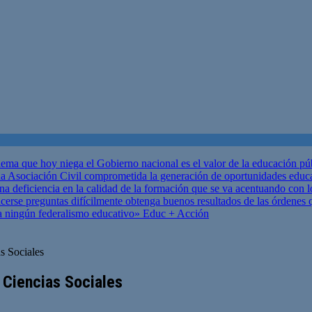
ema que hoy niega el Gobierno nacional es el valor de la educación p
 Asociación Civil comprometida la generación de oportunidades educ
una deficiencia en la calidad de la formación que se va acentuando c
se preguntas difícilmente obtenga buenos resultados de las órdenes que
za ningún federalismo educativo»
Educ + Acción
s Sociales
 Ciencias Sociales