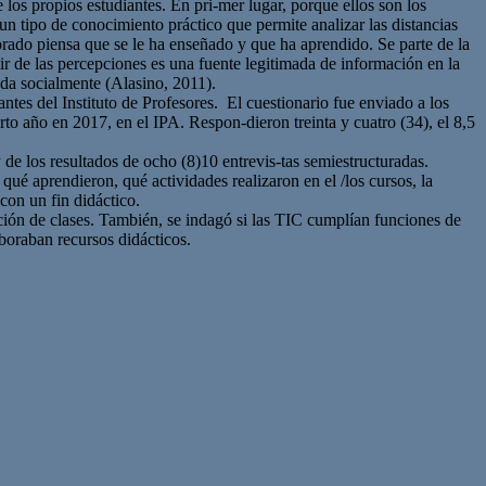
e los propios estudiantes. En pri-mer lugar, porque ellos son los
n tipo de conocimiento práctico que permite analizar las distancias
sorado piensa que se le ha enseñado y que ha aprendido. Se parte de la
r de las percepciones es una fuente legitimada de información en la
da socialmente (Alasino, 2011).
antes del Instituto de Profesores. El cuestionario fue enviado a los
rto año en 2017, en el IPA. Respon-dieron treinta y cuatro (34), el 8,5
de los resultados de ocho (8)10 entrevis-tas semiestructuradas.
 qué aprendieron, qué actividades realizaron en el /los cursos, la
con un fin didáctico.
ación de clases. También, se indagó si las TIC cumplían funciones de
aboraban recursos didácticos.