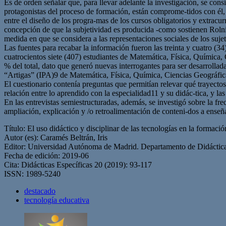
Es de orden señalar que, para llevar adelante la investigación, se cons
protagonistas del proceso de formación, están comprome-tidos con él,
entre el diseño de los progra-mas de los cursos obligatorios y extracu
concepción de que la subjetividad es producida -como sostienen Rolnik
medida en que se considera a las representaciones sociales de los su
Las fuentes para recabar la información fueron las treinta y cuatro (34
cuatrocientos siete (407) estudiantes de Matemática, Física, Química, 
% del total, dato que generó nuevas interrogantes para ser desarrollada
“Artigas” (IPA)9 de Matemática, Física, Química, Ciencias Geográficas
El cuestionario contenía preguntas que permitían relevar qué trayectos 
relación entre lo aprendido con la especialidad11 y su didác-tica, y l
En las entrevistas semiestructuradas, además, se investigó sobre la fr
ampliación, explicación y /o retroalimentación de conteni-dos a enseñar
Título: El uso didáctico y disciplinar de las tecnologías en la formació
Autor (es): Caramés Beltrán, Iris
Editor: Universidad Autónoma de Madrid. Departamento de Didáctica
Fecha de edición: 2019-06
Cita: Didácticas Específicas 20 (2019): 93-117
ISSN: 1989-5240
destacado
tecnología educativa