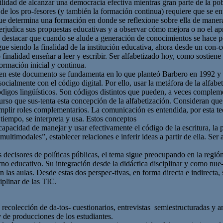
ilidad de alcanzar una democracia efectiva mientras gran parte de la po
de los pro-fesores (y también la formación continua) requiere que se en
ue determina una formación en donde se reflexione sobre ella de manera 
rjudica sus propuestas educativas y a observar cómo mejora o no el apr
te destacar que cuando se alude a generación de conocimientos se hace pe
gue siendo la finalidad de la institución educativa, ahora desde un co
finalidad enseñar a leer y escribir. Ser alfabetizado hoy, como sostiene T
ormación inicial y continua.
 en este documento se fundamenta en lo que planteó Barbero en 1992 y 
 socialmente con el código digital. Por ello, usar la metáfora de la alfa
 códigos lingüísticos. Son códigos distintos que pueden, a veces comple
rso que sus-tenta esta concepción de la alfabetización. Consideran que
lir roles complementarios. La comunicación es entendida, por esta teo
 tiempo, se interpreta y usa. Estos conceptos
capacidad de manejar y usar efectivamente el código de la escritura, la pr
ultimodales”, establecer relaciones e inferir ideas a partir de ella. Ser 
os decisores de políticas públicas, el tema sigue preocupando en la regi
no educativo. Su integración desde la didáctica disciplinar y como nue-va
las aulas. Desde estas dos perspec-tivas, en forma directa e indirecta, 
iplinar de las TIC.
recolección de da-tos- cuestionarios, entrevistas semiestructuradas y aná
y de producciones de los estudiantes.