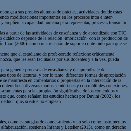
 proponga a sus propios alumnos de práctica, actividades donde estas
endo modificaciones importantes en los procesos intra e inter-
s y amplíen la capacidad humana para representar, procesar, transmitir
as a partir de las actividades de enseñanza y de aprendizaje con TIC
so didáctico depende de la relación -imbricación- con la producción de
gún Lion (2006)- como una relación de soporte-conte-nido para que se
nente que el estudiante de profe-sorado reflexione críticamente
onozca, que les sean facilitadas por sus docentes y a la vez, pueda
as para generar procesos de ense-ñanza y de aprendizaje de la
tes tipos de lecturas, y por lo tanto, diferentes formas de apropiación
ue se manifiesta en comentarios o propuestas en la interacción de la
al contenido en diversos modos semióti-cos y con múltiples conexiones,
rramientas para la apropiación significativa de los contenidos y
uesto que, como señalan los estudios hechos por Davini (2002), los
 deducir que, si estos no emplean
uales, como estrategias de conoci-miento y no solo como instrumentos
a alfabetización, sostienen Infante y Letelier (2013), como un derecho