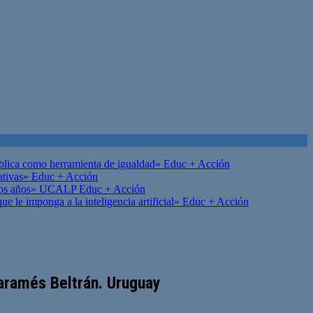
ública como herramienta de igualdad»
Educ + Acción
ativas»
Educ + Acción
on los años» UCALP
Educ + Acción
 le imponga a la inteligencia artificial»
Educ + Acción
 Caramés Beltrán. Uruguay