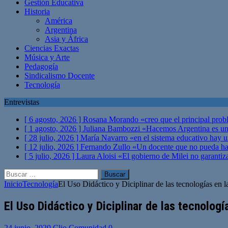
Gestión Educativa
Historia
América
Argentina
Asia y África
Ciencias Exactas
Música y Arte
Pedagogía
Sindicalismo Docente
Tecnología
Entrevistas
[ 6 agosto, 2026 ]
Rosana Morando «creo que el principal probl
[ 1 agosto, 2026 ]
Juliana Bambozzi «Hacemos Argentina es una
[ 28 julio, 2026 ]
María Navarro «en el sistema educativo hay 
[ 12 julio, 2026 ]
Fernando Zullo «Un docente que no pueda hacer
[ 5 julio, 2026 ]
Laura Aloisi «El gobierno de Milei no garanti
Buscar:
Inicio
Tecnología
El Uso Didáctico y Diciplinar de las tecnologías en 
El Uso Didáctico y Diciplinar de las tecnologí
24 junio, 2020
Clio Comunidad
0