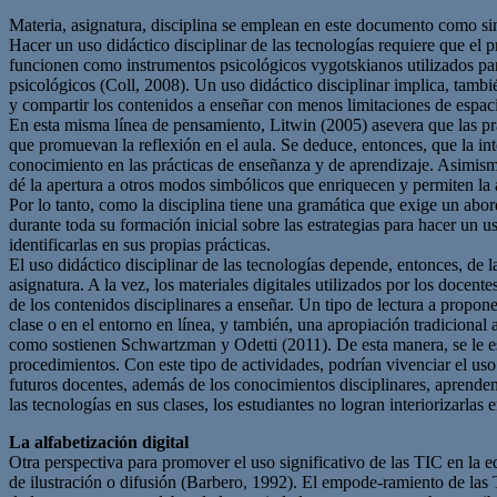
Materia, asignatura, disciplina se emplean en este documento como s
Hacer un uso didáctico disciplinar de las tecnologías requiere que el p
funcionen como instrumentos psicológicos vygotskianos utilizados para 
psicológicos (Coll, 2008). Un uso didáctico disciplinar implica, tambi
y compartir los contenidos a enseñar con menos limitaciones de espaci
En esta misma línea de pensamiento, Litwin (2005) asevera que las prá
que promuevan la reflexión en el aula. Se deduce, entonces, que la int
conocimiento en las prácticas de enseñanza y de aprendizaje. Asimism
dé la apertura a otros modos simbólicos que enriquecen y permiten la
Por lo tanto, como la disciplina tiene una gramática que exige un abor
durante toda su formación inicial sobre las estrategias para hacer un us
identificarlas en sus propias prácticas.
El uso didáctico disciplinar de las tecnologías depende, entonces, de 
asignatura. A la vez, los materiales digitales utilizados por los docent
de los contenidos disciplinares a enseñar. Un tipo de lectura a propone
clase o en el entorno en línea, y también, una apropiación tradicional
como sostienen Schwartzman y Odetti (2011). De esta manera, se le est
procedimientos. Con este tipo de actividades, podrían vivenciar el uso
futuros docentes, además de los conocimientos disciplinares, aprenden
las tecnologías en sus clases, los estudiantes no logran interiorizarlas 
La alfabetización digital
Otra perspectiva para promover el uso significativo de las TIC en la 
de ilustración o difusión (Barbero, 1992). El empode-ramiento de las TI