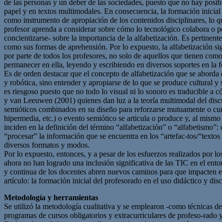
de las personas y un deber de las sociedades, puesto que no hay posib
papel y en textos multimodales. En consecuencia, la formación inicial 
como instrumento de apropiación de los contenidos disciplinares, lo q
profesor aprenda a considerar sobre cómo lo tecnológico colabora o pe
concientizarse- sobre la importancia de la alfabetización. Es pertinen
como sus formas de aprehensión. Por lo expuesto, la alfabetización si
por parte de todos los profesores, no solo de aquellos que tienen como 
permanecer en ella, leyendo y escribiendo en diversos soportes en la f
Es de orden destacar que el concepto de alfabetización que se aborda
y robótica, sino entender y apropiarse de lo que se produce cultural y
es riesgoso puesto que no todo lo visual ni lo sonoro es traducible a
y van Leeuwen (2001) quienes dan luz a la teoría multimodal del discu
semióticos combinados en su diseño para reforzarse mutuamente o cump
hipermedia, etc.) o evento semiótico se articula o produce y, al mismo
inciden en la definición del término “alfabetización” o “alfabetismo”: 
“procesar” la información que se encuentra en los “artefac-tos/“textos m
diversos formatos y modos.
Por lo expuesto, entonces, y a pesar de los esfuerzos realizados por l
ahora no han logrado una inclusión significativa de las TIC en el entor
y continua de los docentes abren nuevos caminos para que impacten en 
artículo: la formación inicial del profesorado en el uso didáctico y disc
Metodología y herramientas
Se utilizó la metodología cualitativa y se emplearon -como técnicas de 
programas de cursos obligatorios y extracurriculares de profeso-rado 