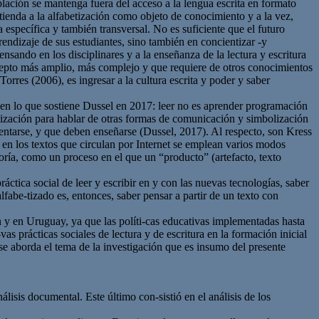
blación se mantenga fuera del acceso a la lengua escrita en formato
tienda a la alfabetización como objeto de conocimiento y a la vez,
específica y también transversal. No es suficiente que el futuro
endizaje de sus estudiantes, sino también en concientizar -y
nsando en los disciplinares y a la enseñanza de la lectura y escritura
n-cepto más amplio, más complejo y que requiere de otros conocimientos
orres (2006), es ingresar a la cultura escrita y poder y saber
en lo que sostiene Dussel en 2017: leer no es aprender programación
betización para hablar de otras formas de comunicación y simbolización
mentarse, y que deben enseñarse (Dussel, 2017). Al respecto, son Kress
 en los textos que circulan por Internet se emplean varios modos
ría, como un proceso en el que un “producto” (artefacto, texto
áctica social de leer y escribir en y con las nuevas tecnologías, saber
alfabe-tizado es, entonces, saber pensar a partir de un texto con
ón y en Uruguay, ya que las políti-cas educativas implementadas hasta
s prácticas sociales de lectura y de escritura en la formación inicial
se aborda el tema de la investigación que es insumo del presente
lisis documental. Este último con-sistió en el análisis de los