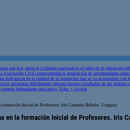
ema que hoy niega el Gobierno nacional es el valor de la educación p
 Asociación Civil comprometida la generación de oportunidades educ
una deficiencia en la calidad de la formación que se va acentuando c
se preguntas difícilmente obtenga buenos resultados de las órdenes que
za ningún federalismo educativo»
Educ + Acción
la formación Inicial de Profesores. Iris Caramés Beltrán. Uruguay
as en la formación Inicial de Profesores. Iris