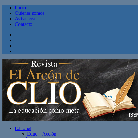
Inicio
Quienes somos
Aviso legal
Contacto
Facebook
Twitter
Linkedin
Youtube
Editorial
Educ + Acción