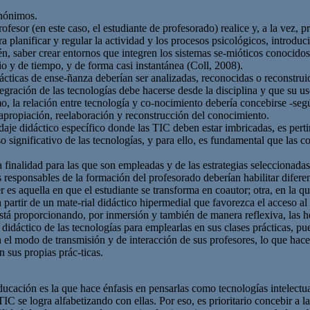
inónimos.
rofesor (en este caso, el estudiante de profesorado) realice y, a la vez,
planificar y regular la actividad y los procesos psicológicos, introduci
én, saber crear entornos que integren los sistemas se-mióticos conocido
o y de tiempo, y de forma casi instantánea (Coll, 2008).
cticas de ense-ñanza deberían ser analizadas, reconocidas o reconstruid
egración de las tecnologías debe hacerse desde la disciplina y que su u
o, la relación entre tecnología y co-nocimiento debería concebirse -se
 apropiación, reelaboración y reconstrucción del conocimiento.
daje didáctico específico donde las TIC deben estar imbricadas, es perti
o significativo de las tecnologías, y para ello, es fundamental que las c
la finalidad para las que son empleadas y de las estrategias seleccionad
es responsables de la formación del profesorado deberían habilitar diferen
r es aquella en que el estudiante se transforma en coautor; otra, en la q
 a partir de un mate-rial didáctico hipermedial que favorezca el acceso 
á proporcionando, por inmersión y también de manera reflexiva, las he-
 didáctico de las tecnologías para emplearlas en sus clases prácticas, p
 el modo de transmisión y de interacción de sus profesores, lo que hace
en sus propias prác-ticas.
educación es la que hace énfasis en pensarlas como tecnologías intelect
C se logra alfabetizando con ellas. Por eso, es prioritario concebir a l