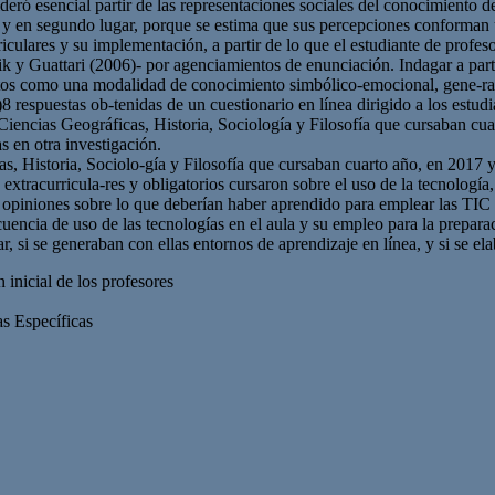
ideró esencial partir de las representaciones sociales del conocimiento d
 y en segundo lugar, porque se estima que sus percepciones conforman u
rriculares y su implementación, a partir de lo que el estudiante de profe
 y Guattari (2006)- por agenciamientos de enunciación. Indagar a parti
jetos como una modalidad de conocimiento simbólico-emocional, gene-ra
)8 respuestas ob-tenidas de un cuestionario en línea dirigido a los estudi
Ciencias Geográficas, Historia, Sociología y Filosofía que cursaban cua
s en otra investigación.
, Historia, Sociolo-gía y Filosofía que cursaban cuarto año, en 2017 y 
extracurricula-res y obligatorios cursaron sobre el uso de la tecnología,
as opiniones sobre lo que deberían haber aprendido para emplear las TIC 
ecuencia de uso de las tecnologías en el aula y su empleo para la prepar
, si se generaban con ellas entornos de aprendizaje en línea, y si se el
n inicial de los profesores
s Específicas