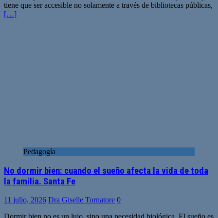
tiene que ser accesible no solamente a través de bibliotecas públicas,
[…]
Pedagogía
No dormir bien: cuando el sueño afecta la vida de toda
la familia. Santa Fe
11 julio, 2026
Dra Giselle Tornatore
0
Dormir bien no es un lujo, sino una necesidad biológica. El sueño es