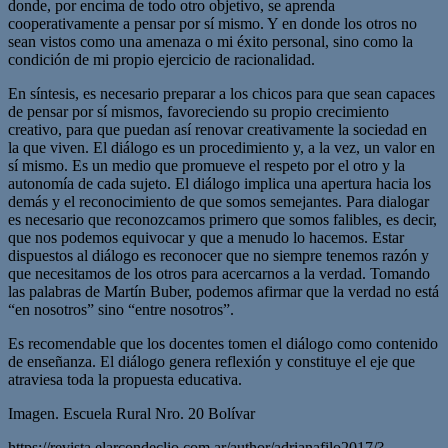
donde, por encima de todo otro objetivo, se aprenda
cooperativamente a pensar por sí mismo. Y en donde los otros no
sean vistos como una amenaza o mi éxito personal, sino como la
condición de mi propio ejercicio de racionalidad.
En síntesis, es necesario preparar a los chicos para que sean capaces
de pensar por sí mismos, favoreciendo su propio crecimiento
creativo, para que puedan así renovar creativamente la sociedad en
la que viven. El diálogo es un procedimiento y, a la vez, un valor en
sí mismo. Es un medio que promueve el respeto por el otro y la
autonomía de cada sujeto. El diálogo implica una apertura hacia los
demás y el reconocimiento de que somos semejantes. Para dialogar
es necesario que reconozcamos primero que somos falibles, es decir,
que nos podemos equivocar y que a menudo lo hacemos. Estar
dispuestos al diálogo es reconocer que no siempre tenemos razón y
que necesitamos de los otros para acercarnos a la verdad. Tomando
las palabras de Martín Buber, podemos afirmar que la verdad no está
“en nosotros” sino “entre nosotros”.
Es recomendable que los docentes tomen el diálogo como contenido
de enseñanza. El diálogo genera reflexión y constituye el eje que
atraviesa toda la propuesta educativa.
Imagen. Escuela Rural Nro. 20 Bolívar
https://revista.elarcondeclio.com.ar/author/adrianafilo2017/?