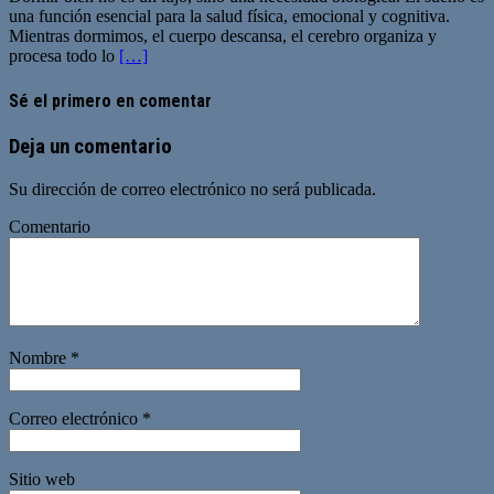
una función esencial para la salud física, emocional y cognitiva.
Mientras dormimos, el cuerpo descansa, el cerebro organiza y
procesa todo lo
[…]
Sé el primero en comentar
Deja un comentario
Su dirección de correo electrónico no será publicada.
Comentario
Nombre
*
Correo electrónico
*
Sitio web