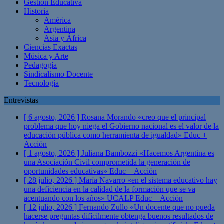
Gestión Educativa
Historia
América
Argentina
Asia y África
Ciencias Exactas
Música y Arte
Pedagogía
Sindicalismo Docente
Tecnología
Entrevistas
[ 6 agosto, 2026 ]
Rosana Morando «creo que el principal
problema que hoy niega el Gobierno nacional es el valor de la
educación pública como herramienta de igualdad»
Educ +
Acción
[ 1 agosto, 2026 ]
Juliana Bambozzi «Hacemos Argentina es
una Asociación Civil comprometida la generación de
oportunidades educativas»
Educ + Acción
[ 28 julio, 2026 ]
María Navarro «en el sistema educativo hay
una deficiencia en la calidad de la formación que se va
acentuando con los años» UCALP
Educ + Acción
[ 12 julio, 2026 ]
Fernando Zullo «Un docente que no pueda
hacerse preguntas difícilmente obtenga buenos resultados de