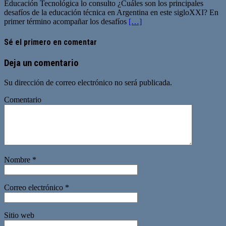
Educación Tecnológica lo consulto ¿Cuáles son los principales
desafíos de la educación técnica en Argentina en este sigloXXI? En
primer término acompañar los desafíos
[…]
Sé el primero en comentar
Deja un comentario
Su dirección de correo electrónico no será publicada.
Comentario
Nombre
*
Correo electrónico
*
Sitio web