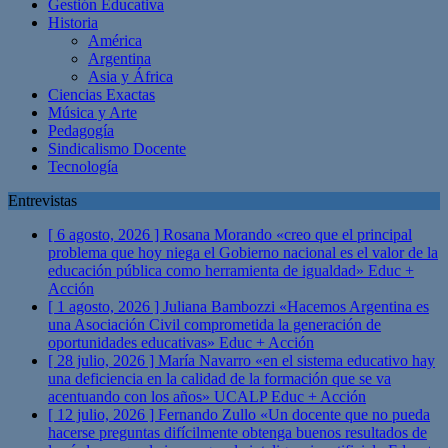
Gestión Educativa
Historia
América
Argentina
Asia y África
Ciencias Exactas
Música y Arte
Pedagogía
Sindicalismo Docente
Tecnología
Entrevistas
[ 6 agosto, 2026 ]
Rosana Morando «creo que el principal
problema que hoy niega el Gobierno nacional es el valor de la
educación pública como herramienta de igualdad»
Educ +
Acción
[ 1 agosto, 2026 ]
Juliana Bambozzi «Hacemos Argentina es
una Asociación Civil comprometida la generación de
oportunidades educativas»
Educ + Acción
[ 28 julio, 2026 ]
María Navarro «en el sistema educativo hay
una deficiencia en la calidad de la formación que se va
acentuando con los años» UCALP
Educ + Acción
[ 12 julio, 2026 ]
Fernando Zullo «Un docente que no pueda
hacerse preguntas difícilmente obtenga buenos resultados de