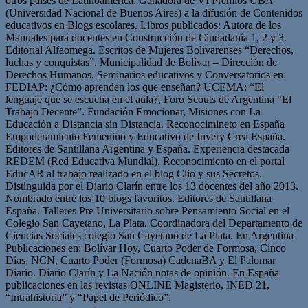
otros países de Latinoamérica. Ganadora de VI Premios UBA
(Universidad Nacional de Buenos Aires) a la difusión de Contenidos
educativos en Blogs escolares. Libros publicados: Autora de los
Manuales para docentes en Construcción de Ciudadanía 1, 2 y 3.
Editorial Alfaomega. Escritos de Mujeres Bolivarenses “Derechos,
luchas y conquistas”. Municipalidad de Bolívar – Dirección de
Derechos Humanos. Seminarios educativos y Conversatorios en:
FEDIAP: ¿Cómo aprenden los que enseñan? UCEMA: “El
lenguaje que se escucha en el aula?, Foro Scouts de Argentina “El
Trabajo Decente”. Fundación Emocionar, Misiones con La
Educación a Distancia sin Distancia. Reconocimineto en España
Empoderamiento Femenino y Educativo de Invery Crea España.
Editores de Santillana Argentina y España. Experiencia destacada
REDEM (Red Educativa Mundial). Reconocimiento en el portal
EducAR al trabajo realizado en el blog Clio y sus Secretos.
Distinguida por el Diario Clarín entre los 13 docentes del año 2013.
Nombrado entre los 10 blogs favoritos. Editores de Santillana
España. Talleres Pre Universitario sobre Pensamiento Social en el
Colegio San Cayetano, La Plata. Coordinadora del Departamento de
Ciencias Sociales colegio San Cayetano de La Plata. En Argentina
Publicaciones en: Bolívar Hoy, Cuarto Poder de Formosa, Cinco
Días, NCN, Cuarto Poder (Formosa) CadenaBA y El Palomar
Diario. Diario Clarín y La Nación notas de opinión. En España
publicaciones en las revistas ONLINE Magisterio, INED 21,
“Intrahistoria” y “Papel de Periódico”.