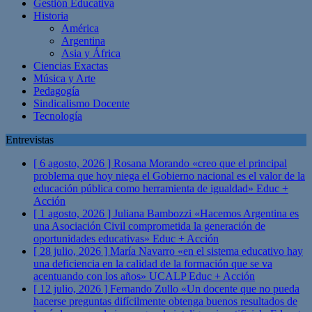
Gestión Educativa
Historia
América
Argentina
Asia y África
Ciencias Exactas
Música y Arte
Pedagogía
Sindicalismo Docente
Tecnología
Entrevistas
[ 6 agosto, 2026 ]
Rosana Morando «creo que el principal
problema que hoy niega el Gobierno nacional es el valor de la
educación pública como herramienta de igualdad»
Educ +
Acción
[ 1 agosto, 2026 ]
Juliana Bambozzi «Hacemos Argentina es
una Asociación Civil comprometida la generación de
oportunidades educativas»
Educ + Acción
[ 28 julio, 2026 ]
María Navarro «en el sistema educativo hay
una deficiencia en la calidad de la formación que se va
acentuando con los años» UCALP
Educ + Acción
[ 12 julio, 2026 ]
Fernando Zullo «Un docente que no pueda
hacerse preguntas difícilmente obtenga buenos resultados de