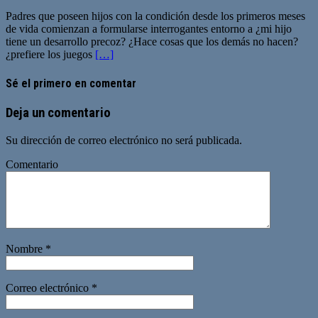
Padres que poseen hijos con la condición desde los primeros meses
de vida comienzan a formularse interrogantes entorno a ¿mi hijo
tiene un desarrollo precoz? ¿Hace cosas que los demás no hacen?
¿prefiere los juegos
[…]
Sé el primero en comentar
Deja un comentario
Su dirección de correo electrónico no será publicada.
Comentario
Nombre
*
Correo electrónico
*