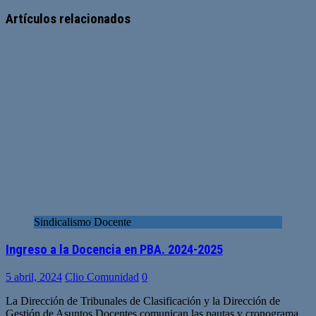
Sitio
web
Artículos relacionados
Sindicalismo Docente
Ingreso a la Docencia en PBA. 2024-2025
5 abril, 2024
Clio Comunidad
0
La Dirección de Tribunales de Clasificación y la Dirección de
Gestión de Asuntos Docentes comunican las pautas y cronograma