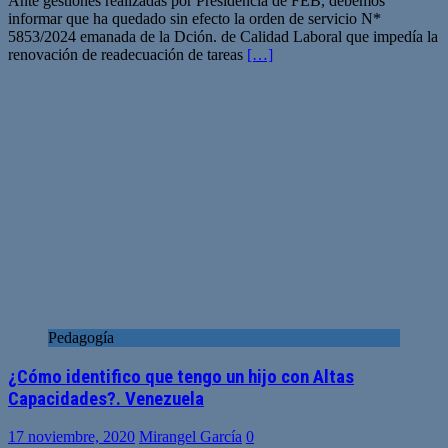
Ante gestiones realizadas por Presidencia de FEB, debemos
informar que ha quedado sin efecto la orden de servicio N*
5853/2024 emanada de la Dción. de Calidad Laboral que impedía la
renovación de readecuación de tareas
[…]
Pedagogía
¿Cómo identifico que tengo un hijo con Altas
Capacidades?. Venezuela
17 noviembre, 2020
Mirangel García
0