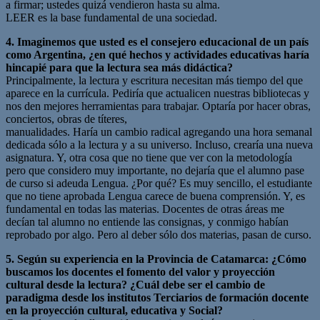
a firmar; ustedes quizá vendieron hasta su alma.
LEER es la base fundamental de una sociedad.
4. Imaginemos que usted es el consejero educacional de un país
como Argentina, ¿en qué hechos y actividades educativas haría
hincapié para que la lectura sea más didáctica?
Principalmente, la lectura y escritura necesitan más tiempo del que
aparece en la currícula. Pediría que actualicen nuestras bibliotecas y
nos den mejores herramientas para trabajar. Optaría por hacer obras,
conciertos, obras de títeres,
manualidades. Haría un cambio radical agregando una hora semanal
dedicada sólo a la lectura y a su universo. Incluso, crearía una nueva
asignatura. Y, otra cosa que no tiene que ver con la metodología
pero que considero muy importante, no dejaría que el alumno pase
de curso si adeuda Lengua. ¿Por qué? Es muy sencillo, el estudiante
que no tiene aprobada Lengua carece de buena comprensión. Y, es
fundamental en todas las materias. Docentes de otras áreas me
decían tal alumno no entiende las consignas, y conmigo habían
reprobado por algo. Pero al deber sólo dos materias, pasan de curso.
5. Según su experiencia en la Provincia de Catamarca: ¿Cómo
buscamos los docentes el fomento del valor y proyección
cultural desde la lectura? ¿Cuál debe ser el cambio de
paradigma desde los institutos Terciarios de formación docente
en la proyección cultural, educativa y Social?