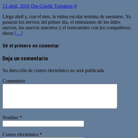
13 abril, 2026
Dra Giselle Tornatore
0
Llega abril y, con el mes, la rutina escolar termina de asentarse. Ya
pasaron los nervios del primer día, el entusiasmo de los útiles
nuevos, los nuevos maestros y el reencuentro con los compañeros;
ahora
[…]
Sé el primero en comentar
Deja un comentario
Su dirección de correo electrónico no será publicada.
Comentario
Nombre
*
Correo electrónico
*