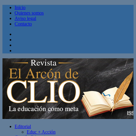
Inicio
Quienes somos
Aviso legal
Contacto
Facebook
Twitter
Linkedin
Youtube
Editorial
Educ + Acción