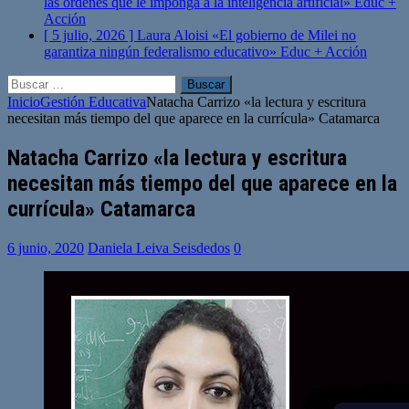
las órdenes que le imponga a la inteligencia artificial»
Educ +
Acción
[ 5 julio, 2026 ]
Laura Aloisi «El gobierno de Milei no
garantiza ningún federalismo educativo»
Educ + Acción
Buscar:
Inicio
Gestión Educativa
Natacha Carrizo «la lectura y escritura
necesitan más tiempo del que aparece en la currícula» Catamarca
Natacha Carrizo «la lectura y escritura
necesitan más tiempo del que aparece en la
currícula» Catamarca
6 junio, 2020
Daniela Leiva Seisdedos
0