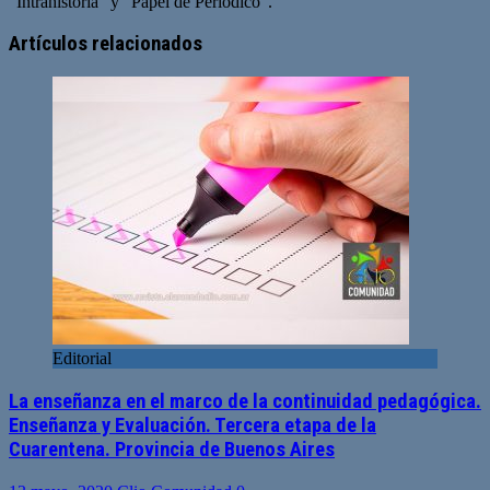
“Intrahistoria” y “Papel de Periódico”.
Sitio
Facebook
Twitter
YouTube
web
Artículos relacionados
Editorial
La enseñanza en el marco de la continuidad pedagógica.
Enseñanza y Evaluación. Tercera etapa de la
Cuarentena. Provincia de Buenos Aires