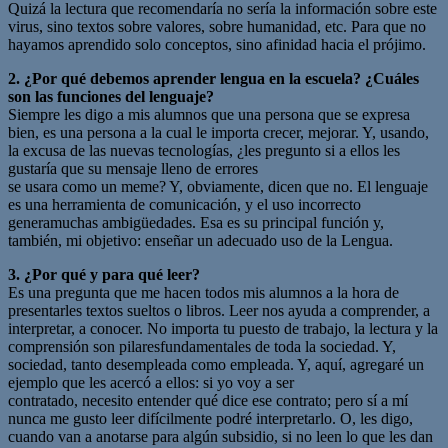
Quizá la lectura que recomendaría no sería la información sobre este
virus, sino textos sobre valores, sobre humanidad, etc. Para que no
hayamos aprendido solo conceptos, sino afinidad hacia el prójimo.
2. ¿Por qué debemos aprender lengua en la escuela? ¿Cuáles
son las funciones del lenguaje?
Siempre les digo a mis alumnos que una persona que se expresa
bien, es una persona a la cual le importa crecer, mejorar. Y, usando,
la excusa de las nuevas tecnologías, ¿les pregunto si a ellos les
gustaría que su mensaje lleno de errores
se usara como un meme? Y, obviamente, dicen que no. El lenguaje
es una herramienta de comunicación, y el uso incorrecto
generamuchas ambigüedades. Esa es su principal función y,
también, mi objetivo: enseñar un adecuado uso de la Lengua.
3. ¿Por qué y para qué leer?
Es una pregunta que me hacen todos mis alumnos a la hora de
presentarles textos sueltos o libros. Leer nos ayuda a comprender, a
interpretar, a conocer. No importa tu puesto de trabajo, la lectura y la
comprensión son pilaresfundamentales de toda la sociedad. Y,
sociedad, tanto desempleada como empleada. Y, aquí, agregaré un
ejemplo que les acercó a ellos: si yo voy a ser
contratado, necesito entender qué dice ese contrato; pero sí a mí
nunca me gusto leer difícilmente podré interpretarlo. O, les digo,
cuando van a anotarse para algún subsidio, si no leen lo que les dan