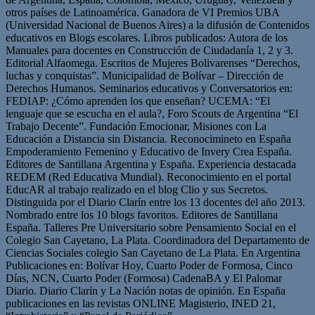
otros países de Latinoamérica. Ganadora de VI Premios UBA
(Universidad Nacional de Buenos Aires) a la difusión de Contenidos
educativos en Blogs escolares. Libros publicados: Autora de los
Manuales para docentes en Construcción de Ciudadanía 1, 2 y 3.
Editorial Alfaomega. Escritos de Mujeres Bolivarenses “Derechos,
luchas y conquistas”. Municipalidad de Bolívar – Dirección de
Derechos Humanos. Seminarios educativos y Conversatorios en:
FEDIAP: ¿Cómo aprenden los que enseñan? UCEMA: “El
lenguaje que se escucha en el aula?, Foro Scouts de Argentina “El
Trabajo Decente”. Fundación Emocionar, Misiones con La
Educación a Distancia sin Distancia. Reconocimineto en España
Empoderamiento Femenino y Educativo de Invery Crea España.
Editores de Santillana Argentina y España. Experiencia destacada
REDEM (Red Educativa Mundial). Reconocimiento en el portal
EducAR al trabajo realizado en el blog Clio y sus Secretos.
Distinguida por el Diario Clarín entre los 13 docentes del año 2013.
Nombrado entre los 10 blogs favoritos. Editores de Santillana
España. Talleres Pre Universitario sobre Pensamiento Social en el
Colegio San Cayetano, La Plata. Coordinadora del Departamento de
Ciencias Sociales colegio San Cayetano de La Plata. En Argentina
Publicaciones en: Bolívar Hoy, Cuarto Poder de Formosa, Cinco
Días, NCN, Cuarto Poder (Formosa) CadenaBA y El Palomar
Diario. Diario Clarín y La Nación notas de opinión. En España
publicaciones en las revistas ONLINE Magisterio, INED 21,