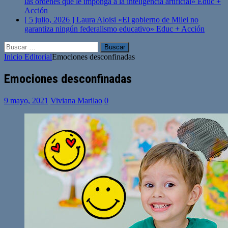
las órdenes que le imponga a la inteligencia artificial»
Educ +
Acción
[ 5 julio, 2026 ]
Laura Aloisi «El gobierno de Milei no
garantiza ningún federalismo educativo»
Educ + Acción
Buscar:
Inicio
Editorial
Emociones desconfinadas
Emociones desconfinadas
9 mayo, 2021
Viviana Marilao
0