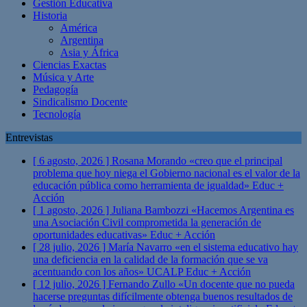
Gestión Educativa
Historia
América
Argentina
Asia y África
Ciencias Exactas
Música y Arte
Pedagogía
Sindicalismo Docente
Tecnología
Entrevistas
[ 6 agosto, 2026 ]
Rosana Morando «creo que el principal
problema que hoy niega el Gobierno nacional es el valor de la
educación pública como herramienta de igualdad»
Educ +
Acción
[ 1 agosto, 2026 ]
Juliana Bambozzi «Hacemos Argentina es
una Asociación Civil comprometida la generación de
oportunidades educativas»
Educ + Acción
[ 28 julio, 2026 ]
María Navarro «en el sistema educativo hay
una deficiencia en la calidad de la formación que se va
acentuando con los años» UCALP
Educ + Acción
[ 12 julio, 2026 ]
Fernando Zullo «Un docente que no pueda
hacerse preguntas difícilmente obtenga buenos resultados de