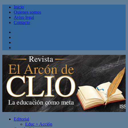
Inicio
Quienes somos
Aviso legal
Contacto
Facebook
Twitter
Linkedin
Youtube
Editorial
Educ + Acción