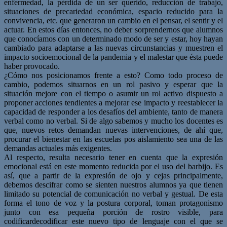
enfermedad, la pérdida de un ser querido, reducción de trabajo,
situaciones de precariedad económica, espacio reducido para la
convivencia, etc. que generaron un cambio en el pensar, el sentir y el
actuar. En estos días entonces, no deber sorprendernos que alumnos
que conocíamos con un determinado modo de ser y estar, hoy hayan
cambiado para adaptarse a las nuevas circunstancias y muestren el
impacto socioemocional de la pandemia y el malestar que ésta puede
haber provocado.
¿Cómo nos posicionamos frente a esto? Como todo proceso de
cambio, podemos situarnos en un rol pasivo y esperar que la
situación mejore con el tiempo o asumir un rol activo dispuesto a
proponer acciones tendientes a mejorar ese impacto y reestablecer la
capacidad de responder a los desafíos del ambiente, tanto de manera
verbal como no verbal. Si de algo sabemos y mucho los docentes es
que, nuevos retos demandan nuevas intervenciones, de ahí que,
procurar el bienestar en las escuelas pos aislamiento sea una de las
demandas actuales más exigentes.
Al respecto, resulta necesario tener en cuenta que la expresión
emocional está en este momento reducida por el uso del barbijo. Es
así, que a partir de la expresión de ojo y cejas principalmente,
debemos descifrar como se sienten nuestros alumnos ya que tienen
limitado su potencial de comunicación no verbal y gestual. De esta
forma el tono de voz y la postura corporal, toman protagonismo
junto con esa pequeña porción de rostro visible, para
codificardecodificar este nuevo tipo de lenguaje con el que se