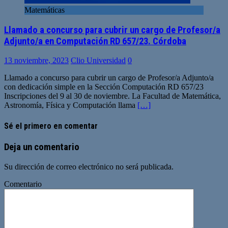
Matemáticas
Llamado a concurso para cubrir un cargo de Profesor/a
Adjunto/a en Computación RD 657/23. Córdoba
13 noviembre, 2023
Clio Universidad
0
Llamado a concurso para cubrir un cargo de Profesor/a Adjunto/a
con dedicación simple en la Sección Computación RD 657/23
Inscripciones del 9 al 30 de noviembre. La Facultad de Matemática,
Astronomía, Física y Computación llama
[…]
Sé el primero en comentar
Deja un comentario
Su dirección de correo electrónico no será publicada.
Comentario