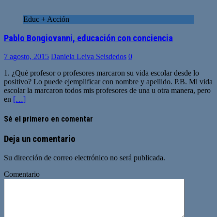
Educ + Acción
Pablo Bongiovanni, educación con conciencia
7 agosto, 2015
Daniela Leiva Seisdedos
0
1. ¿Qué profesor o profesores marcaron su vida escolar desde lo
positivo? Lo puede ejemplificar con nombre y apellido. P.B. Mi vida
escolar la marcaron todos mis profesores de una u otra manera, pero
en
[…]
Sé el primero en comentar
Deja un comentario
Su dirección de correo electrónico no será publicada.
Comentario