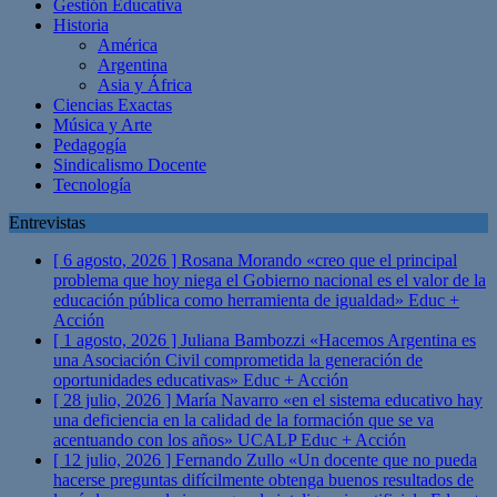
Gestión Educativa
Historia
América
Argentina
Asia y África
Ciencias Exactas
Música y Arte
Pedagogía
Sindicalismo Docente
Tecnología
Entrevistas
[ 6 agosto, 2026 ]
Rosana Morando «creo que el principal
problema que hoy niega el Gobierno nacional es el valor de la
educación pública como herramienta de igualdad»
Educ +
Acción
[ 1 agosto, 2026 ]
Juliana Bambozzi «Hacemos Argentina es
una Asociación Civil comprometida la generación de
oportunidades educativas»
Educ + Acción
[ 28 julio, 2026 ]
María Navarro «en el sistema educativo hay
una deficiencia en la calidad de la formación que se va
acentuando con los años» UCALP
Educ + Acción
[ 12 julio, 2026 ]
Fernando Zullo «Un docente que no pueda
hacerse preguntas difícilmente obtenga buenos resultados de