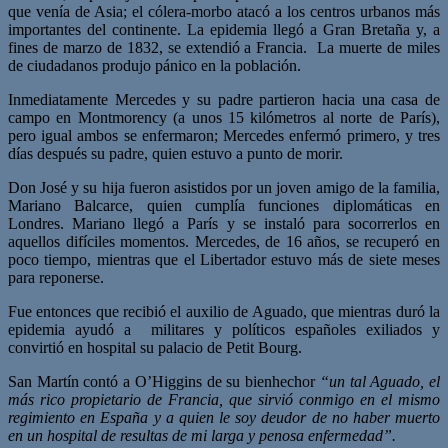
que venía de Asia; el cólera-morbo atacó a los centros urbanos más
importantes del continente. La epidemia llegó a Gran Bretaña y, a
fines de marzo de 1832, se extendió a Francia. La muerte de miles
de ciudadanos produjo pánico en la población.
Inmediatamente Mercedes y su padre partieron hacia una casa de
campo en Montmorency (a unos 15 kilómetros al norte de París),
pero igual ambos se enfermaron; Mercedes enfermó primero, y tres
días después su padre, quien estuvo a punto de morir.
Don José y su hija fueron asistidos por un joven amigo de la familia,
Mariano Balcarce, quien cumplía funciones diplomáticas en
Londres. Mariano llegó a París y se instaló para socorrerlos en
aquellos difíciles momentos. Mercedes, de 16 años, se recuperó en
poco tiempo, mientras que el Libertador estuvo más de siete meses
para reponerse.
Fue entonces que recibió el auxilio de Aguado, que mientras duró la
epidemia ayudó a militares y políticos españoles exiliados y
convirtió en hospital su palacio de Petit Bourg.
San Martín contó a O’Higgins de su bienhechor
“un tal Aguado, el
más rico propietario de Francia, que sirvió conmigo en el mismo
regimiento en España y a quien le soy deudor de no haber muerto
en un hospital de resultas de mi larga y penosa enfermedad”.