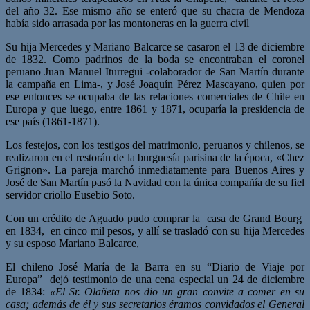
del año 32. Ese mismo año se enteró que su chacra de Mendoza
había sido arrasada por las montoneras en la guerra civil
Su hija Mercedes y Mariano Balcarce se casaron el 13 de diciembre
de 1832. Como padrinos de la boda se encontraban el coronel
peruano Juan Manuel Iturregui -colaborador de San Martín durante
la campaña en Lima-, y José Joaquín Pérez Mascayano, quien por
ese entonces se ocupaba de las relaciones comerciales de Chile en
Europa y que luego, entre 1861 y 1871, ocuparía la presidencia de
ese país (1861-1871).
Los festejos, con los testigos del matrimonio, peruanos y chilenos, se
realizaron en el restorán de la burguesía parisina de la época, «Chez
Grignon». La pareja marchó inmediatamente para Buenos Aires y
José de San Martín pasó la Navidad con la única compañía de su fiel
servidor criollo Eusebio Soto.
Con un crédito de Aguado pudo comprar la casa de Grand Bourg
en 1834, en cinco mil pesos, y allí se trasladó con su hija Mercedes
y su esposo Mariano Balcarce,
El chileno José María de la Barra en su “Diario de Viaje por
Europa” dejó testimonio de una cena especial un 24 de diciembre
de 1834:
«El Sr. Olañeta nos dio un gran convite a comer en su
casa; además de él y sus secretarios éramos convidados el General