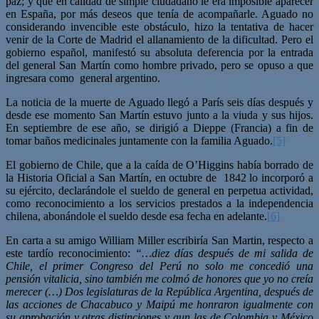
paz; y que en calidad de simple ciudadano le era imposible aparecer
en España, por más deseos que tenía de acompañarle. Aguado no
considerando invencible este obstáculo, hizo la tentativa de hacer
venir de la Corte de Madrid el allanamiento de la dificultad. Pero el
gobierno español, manifestó su absoluta deferencia por la entrada
del general San Martín como hombre privado, pero se opuso a que
ingresara como general argentino.
La noticia de la muerte de Aguado llegó a París seis días después y
desde ese momento San Martín estuvo junto a la viuda y sus hijos.
En septiembre de ese año, se dirigió a Dieppe (Francia) a fin de
tomar baños medicinales juntamente con la familia Aguado.
[5]
El gobierno de Chile, que a la caída de O’Higgins había borrado de
la Historia Oficial a San Martín, en octubre de 1842 lo incorporó a
su ejército, declarándole el sueldo de general en perpetua actividad,
como reconocimiento a los servicios prestados a la independencia
chilena, abonándole el sueldo desde esa fecha en adelante.
[6]
En carta a su amigo William Miller escribiría San Martin, respecto a
este tardío reconocimiento:
“…diez días después de mi salida de
Chile, el primer Congreso del Perú no solo me concedió una
pensión vitalicia, sino también me colmó de honores que yo no creía
merecer (…) Dos legislaturas de la República Argentina, después de
las acciones de Chacabuco y Maipú me honraron igualmente con
su aprobación y otras distinciones y aun las de Colombia y México