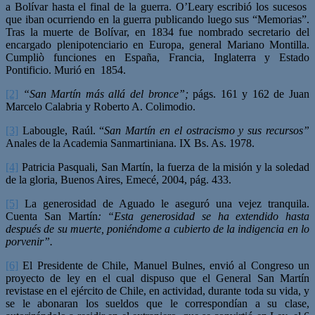
a Bolívar hasta el final de la guerra. O’Leary escribió los sucesos
que iban ocurriendo en la guerra publicando luego sus “Memorias”.
Tras la muerte de Bolívar, en 1834 fue nombrado secretario del
encargado plenipotenciario en Europa, general Mariano Montilla.
Cumpliò funciones en España, Francia, Inglaterra y Estado
Pontificio. Murió en 1854.
[2]
“
San Martín más allá del bronce”;
págs. 161 y 162 de Juan
Marcelo Calabria y Roberto A. Colimodio.
[3]
Labougle, Raúl. “
San Martín en el ostracismo y sus recursos”
Anales de la Academia Sanmartiniana. IX Bs. As. 1978.
[4]
Patricia Pasquali, San Martín, la fuerza de la misión y la soledad
de la gloria, Buenos Aires, Emecé, 2004, pág. 433.
[5]
La generosidad de Aguado le aseguró una vejez tranquila.
Cuenta San Martín
: “Esta generosidad se ha extendido hasta
después de su muerte, poniéndome a cubierto de la indigencia en lo
porvenir”.
[6]
El Presidente de Chile, Manuel Bulnes, envió al Congreso un
proyecto de ley en el cual dispuso que el General San Martín
revistase en el ejército de Chile, en actividad, durante toda su vida, y
se le abonaran los sueldos que le correspondían a su clase,