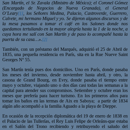
San Martín, el Sr. Zavala (Ministro de México); el Coronel Gómez
(Encargado de Negocios de Nueva Granada), el General
O’Leary
[1]
, los Señores Medina, Palacio, Castroverde, Guerrero,
Calvete, mi hermano Miguel y yo. Se dijeron algunos discursos y de
la mesa pasamos a tomar el café en los Salones donde nos
quedamos tertuliando en la mayor alegría hasta la 1 de la noche, a
cuya hora me salí con San Martín y de paso lo acompañé hasta la
puerta de su casa…».
[2]
También, con un préstamo del Marqués, adquirió el 25 de Abril de
1835, una pequeña residencia en París, sita en la Rue Nueve Saint
Georges Nº 55.
San Martín tenía pues dos domicilios. Uno en París, donde pasaba
los meses del invierno, desde noviembre hasta abril, y otro, la
casona de Grand Bourg, en Evry, donde pasaba el tiempo entre
mayo y octubre, viajando uno o dos días casi todas las semanas a la
capital para atender sus compromisos. Setiembre y octubre eran los
meses que prefería para hacer turismo. En los primeros años para
tomar los baños en las termas de Aix en Saboya; a partir de 1834
algún año acompañó a la familia Aguado a la playa de Dieppe.
En ocasión de la recepción diplomática del 19 de enero de 1838 en
el Palacio de las Tullerías, el Rey Luis Felipe de Orleáns-que estaba
en el Salón del Trono recibiendo y retribuyendo el saludo del