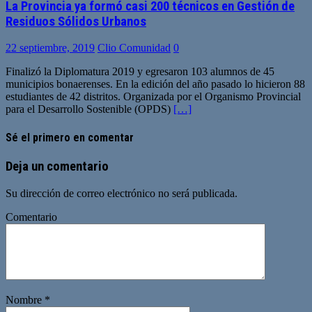
La Provincia ya formó casi 200 técnicos en Gestión de
Residuos Sólidos Urbanos
22 septiembre, 2019
Clio Comunidad
0
Finalizó la Diplomatura 2019 y egresaron 103 alumnos de 45
municipios bonaerenses. En la edición del año pasado lo hicieron 88
estudiantes de 42 distritos. Organizada por el Organismo Provincial
para el Desarrollo Sostenible (OPDS)
[…]
Sé el primero en comentar
Deja un comentario
Su dirección de correo electrónico no será publicada.
Comentario
Nombre
*