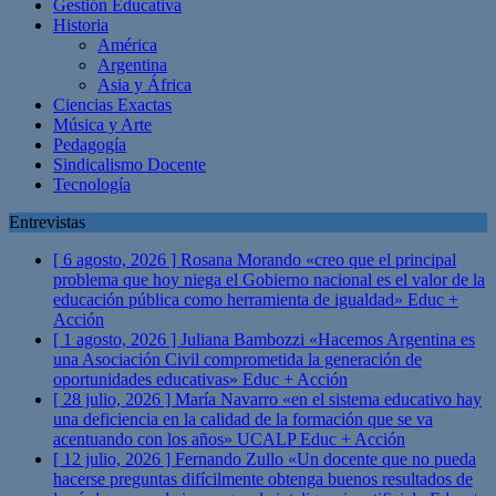
Gestión Educativa
Historia
América
Argentina
Asia y África
Ciencias Exactas
Música y Arte
Pedagogía
Sindicalismo Docente
Tecnología
Entrevistas
[ 6 agosto, 2026 ]
Rosana Morando «creo que el principal
problema que hoy niega el Gobierno nacional es el valor de la
educación pública como herramienta de igualdad»
Educ +
Acción
[ 1 agosto, 2026 ]
Juliana Bambozzi «Hacemos Argentina es
una Asociación Civil comprometida la generación de
oportunidades educativas»
Educ + Acción
[ 28 julio, 2026 ]
María Navarro «en el sistema educativo hay
una deficiencia en la calidad de la formación que se va
acentuando con los años» UCALP
Educ + Acción
[ 12 julio, 2026 ]
Fernando Zullo «Un docente que no pueda
hacerse preguntas difícilmente obtenga buenos resultados de