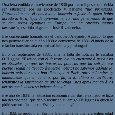
Una letra emitida en noviembre de 1830 por tres mil pesos que debía
ser satisfecha por su apoderado y pariente “
fue protestada.
Afortunadamente el comerciante honrado a favor de quien había
librado la letra, lejos de apremiarme, con una generosidad de que
se dan pocos ejemplos en Europa, me ha ofrecido cuanto
necesite”»,
escribió al general José Rivadeneira.
Ese comerciante honrado era el banquero Alejandro Aguado, lo que
nos permite fijar en el año 1830 o comienzos de 1831 el inicio de la
relación transformada en amistad íntima y prolongada.
El 5 de septiembre de 1831, ante la falta de noticias le escribía
O’Higgins:
“Escribo con el desconsuelo no encuentre á usted ésta
en Bruselas, porque las borrascas políticas que ha sufrido ese
pueblo (según ha llegado á nuestra noticia) no sabemos adónde le
habrán retirado; unos han dicho que á París, otros á Londres, y
últimamente que al Janeiro; por fin, si lo último se verificase,
tendremos la satisfacción de que se venga usted aproximando á las
tierras que le deben su independencia”
Ese año de 1831, la situación económica del ilustre exiliado se hizo
tan desesperada, que debió recurrir a su amigo O’Higgins a quien le
pidió socorro financiero. Esta ayuda no llegó.
En 1832, se produjo en Europa la epidemia de una rara enfermedad