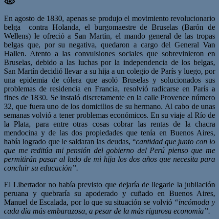
En agosto de 1830, apenas se produjo el movimiento revolucionario
belga contra Holanda, el burgomaestre de Bruselas (Barón de
Wellens) le ofreció a San Martìn, el mando general de las tropas
belgas que, por su negativa, quedaron a cargo del General Van
Hallen. Atento a las convulsiones sociales que sobrevinieron en
Bruselas, debido a las luchas por la independencia de los belgas,
San Martín decidió llevar a su hija a un colegio de París y luego, por
una epidemia de cólera que asoló Bruselas y solucionados sus
problemas de residencia en Francia, resolvió radicarse en París a
fines de 1830. Se instaló discretamente en la calle Provence número
32, que fuera uno de los domicilios de su hermano. Al cabo de unas
semanas volvió a tener problemas económicos. En su viaje al Río de
la Plata, para entre otras cosas cobrar las rentas de la chacra
mendocina y de las dos propiedades que tenía en Buenos Aires,
había logrado que le saldaran las deudas, “
cantidad que junto con lo
que me reditúa mi pensión del gobierno del Perú pienso que me
permitirán pasar al lado de mi hija los dos años que necesita para
concluir su educación”.
El Libertador no había previsto que dejaría de llegarle la jubilación
peruana y quebraría su apoderado y cuñado en Buenos Aires,
Manuel de Escalada, por lo que su situación se volvió
“incómoda y
cada día más embarazosa, a pesar de la más rigurosa economía”.