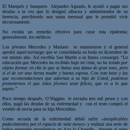
E
l Marqués y banquero Alejandro Aguado, le ayudó a pagar sus
deudas a la vez que lo designó albacea y administrador de su
herencia, percibiendo una suma mensual que le permitió vivir
decorosamente.
No existía un remedio efectivo para curar esta epidemia;
generalmente, los médicos
Los jóvenes Mercedes y Mariano se enamoraron y el general
aprobó aquel noviazgo que se consolidarìa en boda en diciembre de
ese mismo año. Asì escribìa San Martin a su futura consuegra
“La
educación que Mercedes ha recibido bajo mi vista, no ha tenido por
objeto formar en ella lo que se llama una dama de gran tono, pero
sí el de ser una tierna madre y buena esposa. Con esta base y las
que recomendaciones que adornan a su hijo de Usted, podemos
prometernos el que éstos jóvenes sean felices, que es a lo que
aspiro.”
Poco tiempo después, O’Higgins le enviaba tres mil pesos y con
ellos, pagó las deudas de su enfermedad y con el resto compró el
vestido de novia para su hija Merceditas.
Como secuela de la enfermedad debió sufrir
«inexplicables
padecimientos por el espacio de siete meses»
y realizar una serie de
baños minerales terapéuticos en Aux la Chapelle, durante el resto