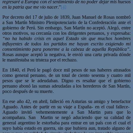
regresaré a Europa con el sentimiento de no poder dejar mis huesos
en la patria que me vio nacer
.”
[4]
Por decreto del 17 de julio de 1839, Juan Manuel de Rosas nombró
a San Martín Ministro Plenipotenciario de la Confederación ante el
gobierno de Perú. Sin embargo, San Martín no aceptó. Alegó, entre
otros motivos, su cercanía con los dirigentes peruanos, y expresaba:
“no ha habido crisis en aquel Estado sin que muchos hombres
influyentes de todos los partidos me hayan escrito exigiendo mi
consentimiento para ponerme a la cabeza de aquella República”
.
Rosas aunque aceptó la negativa, le envió una carta privada dónde
le manifestaba su tristeza por el rechazo.
En 1840, el Perú le pagó doce mil pesos de sus haberes atrasados
como general peruano, de un total de ciento sesenta y cuatro mil
pesos que se le adeudaban. Digno es resaltar que el gobierno
peruano abonó las sumas adeudadas a los herederos de San Martín,
poco después de su muerte.
En ese año 42, en abril, falleció en Asturias su amigo y benefactor
Aguado. Antes de partir en su viaje a España- en el cual fallece-
Aguado invitó vehementemente a San Martin para que lo
acompañara. San Martin se negó aduciendo que su calidad de
general argentino le estorbaba para entrar en un país con el cual el
suyo había estado en guerra, sin que hubiera aun, tratado alguno de