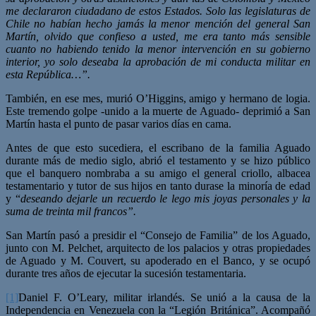
me declararon ciudadano de estos Estados. Solo las legislaturas de
Chile no habían hecho jamás la menor mención del general San
Martín, olvido que confieso a usted, me era tanto más sensible
cuanto no habiendo tenido la menor intervención en su gobierno
interior, yo solo deseaba la aprobación de mi conducta militar en
esta República…”.
También, en ese mes, murió O’Higgins, amigo y hermano de logia.
Este tremendo golpe -unido a la muerte de Aguado- deprimió a San
Martín hasta el punto de pasar varios días en cama.
Antes de que esto sucediera, el escribano de la familia Aguado
durante más de medio siglo, abrió el testamento y se hizo público
que el banquero nombraba a su amigo el general criollo, albacea
testamentario y tutor de sus hijos en tanto durase la minoría de edad
y “
deseando dejarle un recuerdo le lego mis joyas personales y la
suma de treinta mil francos”.
San Martín pasó a presidir el “Consejo de Familia” de los Aguado,
junto con M. Pelchet, arquitecto de los palacios y otras propiedades
de Aguado y M. Couvert, su apoderado en el Banco, y se ocupó
durante tres años de ejecutar la sucesión testamentaria.
[1]
Daniel F. O’Leary, militar irlandés. Se unió a la causa de la
Independencia en Venezuela con la “Legión Británica”. Acompañó