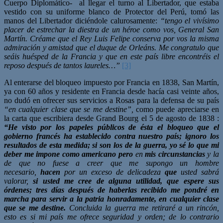
Cuerpo Diplomático- al llegar el turno al Libertador, que estaba
vestido con su uniforme blanco de Protector del Perú, tomó las
manos del Libertador diciéndole calurosamente:
“tengo el vivísimo
placer de estrechar la diestra de un héroe como vos, General San
Martín. Créame que el Rey Luis Felipe conserva por vos la misma
admiración y amistad que el duque de Orleáns. Me congratulo que
seáis huésped de la Francia y que en este país libre encontréis el
reposo después de tantos laureles…”
[3]
Al enterarse del bloqueo impuesto por Francia en 1838, San Martín,
ya con 60 años y residente en Francia desde hacía casi veinte años,
no dudó en ofrecer sus servicios a Rosas para la defensa de su país
“en cualquier clase que se me destine”,
como puede apreciarse en
la carta que escribiera desde Grand Bourg el 5 de agosto de 1838 :
“He visto por los papeles públicos de ésta el bloqueo que el
gobierno francés ha establecido contra nuestro país; ignoro los
resultados de esta medida; si son los de la guerra, yo sé lo que mi
deber me impone como americano pero
en
mis circunstancias
y la
de que no fuese a creer que me supongo un hombre
necesario,
hacen
por un exceso de delicadeza
que
usted sabrá
valorar,
si usted me cree de alguna utilidad, que espere sus
órdenes; tres días después de haberlas recibido me pondré en
marcha para servir a la patria honradamente, en cualquier clase
que se me destine.
Concluida la guerra me retiraré a un rincón,
esto es si mi país me ofrece seguridad y orden; de lo contrario