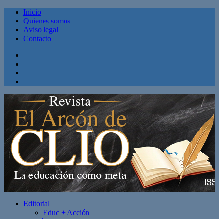
Inicio
Quienes somos
Aviso legal
Contacto
Facebook
Twitter
Linkedin
Youtube
Editorial
Educ + Acción