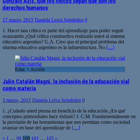
Gonzalo Aziz, que los chicos sepan que son los
derechos humanos
17 marzo, 2015
Daniela Leiva Seisdedos
0
1. Hacer una crítica es parte del aprendizaje para poder seguir
avanzando ¿Qué crítica constructiva realizaría usted al sistema
educativo argentino? G.A. Creo que el principal problema del
sistema educativo argentino es la infraestructura. No
[…]
Educ + Acción
Julio Catalán Magni, la inclusión de la educación vial
como materia
3 marzo, 2015
Daniela Leiva Seisdedos
0
1. ¿Cuándo usted piensa en beneficio de la educación ¿En qué
conceptos primordiales hace énfasis? J. C.M. Fundamentalmente en
la provisión de las herramientas que nos permitan como sociedad
avanzar en base del aprendizaje de
[…]
Paginación
«
1
…
99
100
101
…
105
»