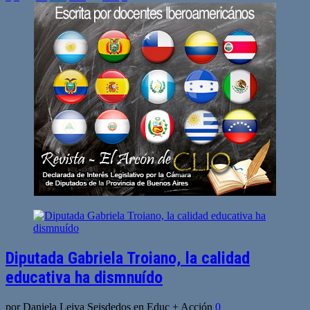
de
entradas
Diputada Gabriela Troiano, la calidad
educativa ha dismnuído
por Daniela Leiva Seisdedos en Educ + Acción
0