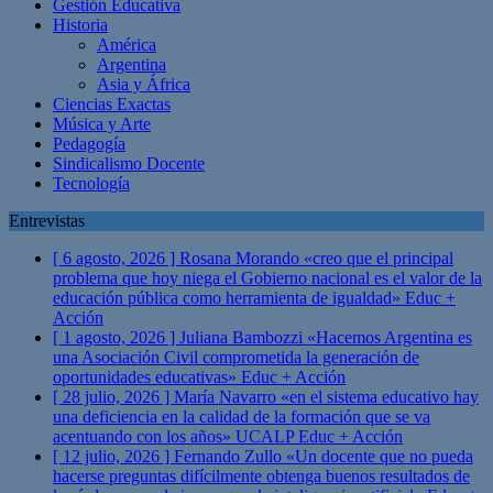
Gestión Educativa
Historia
América
Argentina
Asia y África
Ciencias Exactas
Música y Arte
Pedagogía
Sindicalismo Docente
Tecnología
Entrevistas
[ 6 agosto, 2026 ]
Rosana Morando «creo que el principal
problema que hoy niega el Gobierno nacional es el valor de la
educación pública como herramienta de igualdad»
Educ +
Acción
[ 1 agosto, 2026 ]
Juliana Bambozzi «Hacemos Argentina es
una Asociación Civil comprometida la generación de
oportunidades educativas»
Educ + Acción
[ 28 julio, 2026 ]
María Navarro «en el sistema educativo hay
una deficiencia en la calidad de la formación que se va
acentuando con los años» UCALP
Educ + Acción
[ 12 julio, 2026 ]
Fernando Zullo «Un docente que no pueda
hacerse preguntas difícilmente obtenga buenos resultados de