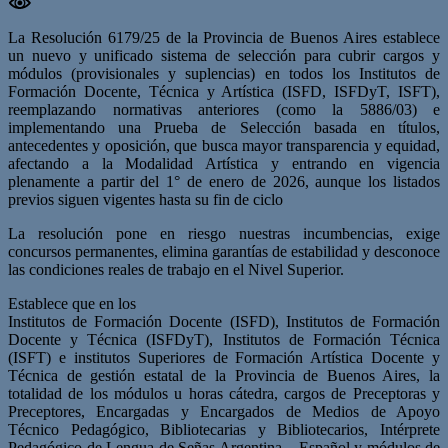
La Resolución 6179/25 de la Provincia de Buenos Aires establece
un nuevo y unificado sistema de selección para cubrir cargos y
módulos (provisionales y suplencias) en todos los Institutos de
Formación Docente, Técnica y Artística (ISFD, ISFDyT, ISFT),
reemplazando normativas anteriores (como la 5886/03) e
implementando una Prueba de Selección basada en títulos,
antecedentes y oposición, que busca mayor transparencia y equidad,
afectando a la Modalidad Artística y entrando en vigencia
plenamente a partir del 1° de enero de 2026, aunque los listados
previos siguen vigentes hasta su fin de ciclo
La resolución pone en riesgo nuestras incumbencias, exige
concursos permanentes, elimina garantías de estabilidad y desconoce
las condiciones reales de trabajo en el Nivel Superior.
Establece que en los
Institutos de Formación Docente (ISFD), Institutos de Formación
Docente y Técnica (ISFDyT), Institutos de Formación Técnica
(ISFT) e institutos Superiores de Formación Artística Docente y
Técnica de gestión estatal de la Provincia de Buenos Aires, la
totalidad de los módulos u horas cátedra, cargos de Preceptoras y
Preceptores, Encargadas y Encargados de Medios de Apoyo
Técnico Pedagógico, Bibliotecarias y Bibliotecarios, Intérprete
Pedagógico de Lengua de Señas Argentina – Español y módulos de