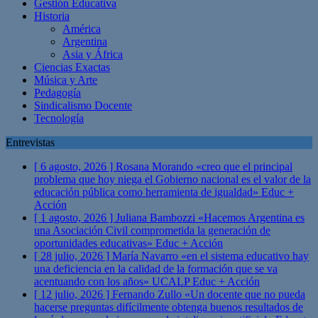
Gestión Educativa
Historia
América
Argentina
Asia y África
Ciencias Exactas
Música y Arte
Pedagogía
Sindicalismo Docente
Tecnología
Entrevistas
[ 6 agosto, 2026 ]
Rosana Morando «creo que el principal
problema que hoy niega el Gobierno nacional es el valor de la
educación pública como herramienta de igualdad»
Educ +
Acción
[ 1 agosto, 2026 ]
Juliana Bambozzi «Hacemos Argentina es
una Asociación Civil comprometida la generación de
oportunidades educativas»
Educ + Acción
[ 28 julio, 2026 ]
María Navarro «en el sistema educativo hay
una deficiencia en la calidad de la formación que se va
acentuando con los años» UCALP
Educ + Acción
[ 12 julio, 2026 ]
Fernando Zullo «Un docente que no pueda
hacerse preguntas difícilmente obtenga buenos resultados de