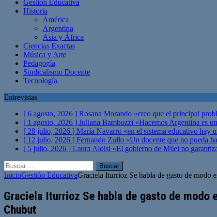
Gestión Educativa
Historia
América
Argentina
Asia y África
Ciencias Exactas
Música y Arte
Pedagogía
Sindicalismo Docente
Tecnología
Entrevistas
[ 6 agosto, 2026 ]
Rosana Morando «creo que el principal probl
[ 1 agosto, 2026 ]
Juliana Bambozzi «Hacemos Argentina es una
[ 28 julio, 2026 ]
María Navarro «en el sistema educativo hay 
[ 12 julio, 2026 ]
Fernando Zullo «Un docente que no pueda hacer
[ 5 julio, 2026 ]
Laura Aloisi «El gobierno de Milei no garanti
Buscar:
Inicio
Gestión Educativa
Graciela Iturrioz Se habla de gasto de modo 
Graciela Iturrioz Se habla de gasto de modo 
Chubut