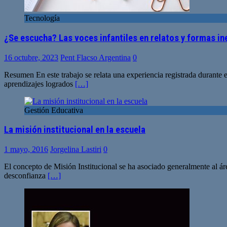
Tecnología
¿Se escucha? Las voces infantiles en relatos y formas i
16 octubre, 2023
Pent Flacso Argentina
0
Resumen En este trabajo se relata una experiencia registrada durante e
aprendizajes logrados
[…]
Gestión Educativa
La misión institucional en la escuela
1 mayo, 2016
Jorgelina Lastiri
0
El concepto de Misión Institucional se ha asociado generalmente al áre
desconfianza
[…]