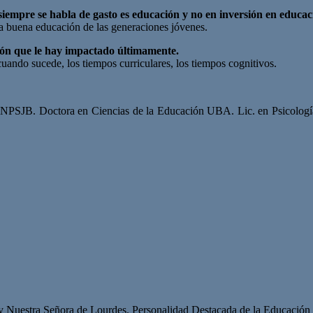
siempre se habla de gasto es educación y no en inversión en educa
a buena educación de las generaciones jóvenes.
ción que le hay impactado últimamente.
uando sucede, los tiempos curriculares, los tiempos cognitivos.
n UNPSJB. Doctora en Ciencias de la Educación UBA. Lic. en Psicologí
 y Nuestra Señora de Lourdes. Personalidad Destacada de la Educación p