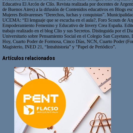
Educativa El Arcón de Clío. Revista realizada por docentes de Arge
de Buenos Aires) a la difusión de Contenidos educativos en Blogs esc
Mujeres Bolivarenses “Derechos, luchas y conquistas”. Municipalid
UCEMA: “El lenguaje que se escucha en el aula?, Foro Scouts de Ar
Empoderamiento Femenino y Educativo de Invery Crea España. Edito
trabajo realizado en el blog Clio y sus Secretos. Distinguida por el D
Universitario sobre Pensamiento Social en el Colegio San Cayetano, 
Hoy, Cuarto Poder de Formosa, Cinco Días, NCN, Cuarto Poder (For
Magisterio, INED 21, “Intrahistoria” y “Papel de Periódico”.
Sitio
Facebook
Twitter
YouTube
web
Artículos relacionados