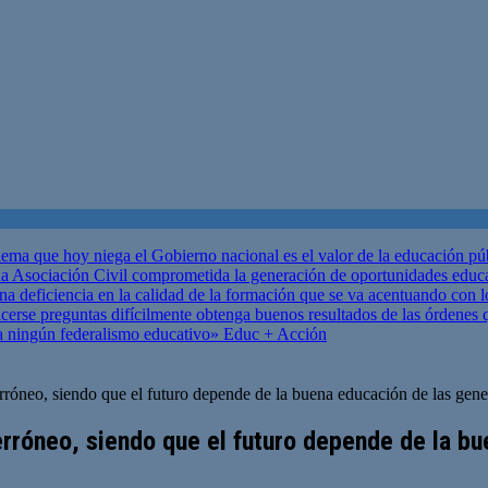
ema que hoy niega el Gobierno nacional es el valor de la educación p
 Asociación Civil comprometida la generación de oportunidades educ
una deficiencia en la calidad de la formación que se va acentuando c
se preguntas difícilmente obtenga buenos resultados de las órdenes que
za ningún federalismo educativo»
Educ + Acción
erróneo, siendo que el futuro depende de la buena educación de las gen
erróneo, siendo que el futuro depende de la b