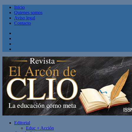
Inicio
Quienes somos
Aviso legal
Contacto
Facebook
Twitter
Linkedin
Youtube
Editorial
Educ + Acción