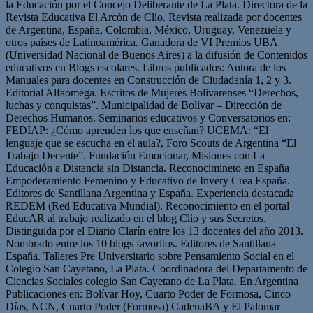
la Educación por el Concejo Deliberante de La Plata. Directora de la
Revista Educativa El Arcón de Clío. Revista realizada por docentes
de Argentina, España, Colombia, México, Uruguay, Venezuela y
otros países de Latinoamérica. Ganadora de VI Premios UBA
(Universidad Nacional de Buenos Aires) a la difusión de Contenidos
educativos en Blogs escolares. Libros publicados: Autora de los
Manuales para docentes en Construcción de Ciudadanía 1, 2 y 3.
Editorial Alfaomega. Escritos de Mujeres Bolivarenses “Derechos,
luchas y conquistas”. Municipalidad de Bolívar – Dirección de
Derechos Humanos. Seminarios educativos y Conversatorios en:
FEDIAP: ¿Cómo aprenden los que enseñan? UCEMA: “El
lenguaje que se escucha en el aula?, Foro Scouts de Argentina “El
Trabajo Decente”. Fundación Emocionar, Misiones con La
Educación a Distancia sin Distancia. Reconocimineto en España
Empoderamiento Femenino y Educativo de Invery Crea España.
Editores de Santillana Argentina y España. Experiencia destacada
REDEM (Red Educativa Mundial). Reconocimiento en el portal
EducAR al trabajo realizado en el blog Clio y sus Secretos.
Distinguida por el Diario Clarín entre los 13 docentes del año 2013.
Nombrado entre los 10 blogs favoritos. Editores de Santillana
España. Talleres Pre Universitario sobre Pensamiento Social en el
Colegio San Cayetano, La Plata. Coordinadora del Departamento de
Ciencias Sociales colegio San Cayetano de La Plata. En Argentina
Publicaciones en: Bolívar Hoy, Cuarto Poder de Formosa, Cinco
Días, NCN, Cuarto Poder (Formosa) CadenaBA y El Palomar