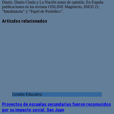
Diario. Diario Clarín y La Nación notas de opinión. En España
publicaciones en las revistas ONLINE Magisterio, INED 21,
“Intrahistoria” y “Papel de Periódico”.
Sitio
Facebook
Twitter
YouTube
web
Artículos relacionados
Gestión Educativa
Proyectos de escuelas secundarias fueron reconocidos
por su impacto social. San Juan