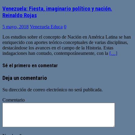
Venezuela: Fiesta, imaginario político y nación.
Reinaldo Rojas
5 mayo, 2018
Venezuela Educa
0
Los estudios sobre el concepto de Nación en América Latina se han
enriquecido con aportes teórico-conceptuales de varias disciplinas,
destacándose los avances en el campo de la Historia. Estas
indagaciones han contado, contemporáneamente, con la
[…]
Sé el primero en comentar
Deja un comentario
Su dirección de correo electrónico no será publicada.
Comentario