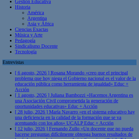
Gestión Educativa
Historia
América
Argentina
Asia y África
Ciencias Exactas
Música y Arte
Pedagogía
Sindicalismo Docente
Tecnología
Entrevistas
[ 6 agosto, 2026 ]
Rosana Morando «creo que el principal
problema que hoy niega el Gobierno nacional es el valor de la
educación pública como herramienta de igualdad»
Educ +
Acción
[ 1 agosto, 2026 ]
Juliana Bambozzi «Hacemos Argentina es
una Asociación Civil comprometida la generación de
oportunidades educativas»
Educ + Acción
[ 28 julio, 2026 ]
María Navarro «en el sistema educativo hay
una deficiencia en la calidad de la formación que se va
acentuando con los años» UCALP
Educ + Acción
[ 12 julio, 2026 ]
Fernando Zullo «Un docente que no pueda
hacerse preguntas difícilmente obtenga buenos resultados de