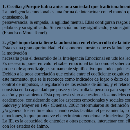
1. Cecilia: ¿Porqué había antes una sociedad que tradicionalmen
La inteligencia emocional es una forma de interactuar con el mundo qu
entusiasmo, la
perseverancia, la empatía, la agilidad mental. Ellas configuran rasgos 
palabras y su significado. Sin emoción no hay significado, y sin sign
(Francisco Mora Teruel).
2. ¿Qué importancia tiene la autoestima en el desarrollo de la int
Esta es una gran oportunidad, el disponerme mostrar que es la Intelig
la motivación
necesaria para el desarrollo de la Inteligencia Emocional en uds los lec
Es necesario poner en valor el saber emocional tanto como el saber co
proceso de aprendizaje, es sumamente significativo que todos quiene
Debido a la poca correlación que existía entre el coeficiente cognitivo
este momento, que se le reconoce como indicador de logro o éxito de la
control de impulsos, la regulación de los estados de ánimo, y el 
consistía en la capacidad que posee y desarrolla la persona para superv
acción y pensamiento. Esta propuesta vino a cuestionar los modelos edu
académicos, considerando que los aspectos emocionales y sociales cor
Salovey y Mayer en 1997 (Dueñas, 2002) reformularon su definición an
y/o generar los sentimeintos cuando estos facilitan el pensamiento, lo
emociones, lo que promueve el crecimiento emocional e intelectual (S
La IE. es la capacidad de entender a otras personas, interactuar con
con los estados de ánimo.