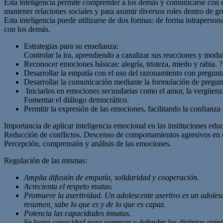
Esta inteligencia permite comprender a los demás y comunicarse con el
mantener relaciones sociales y para asumir diversos roles dentro de 
Esta inteligencia puede utilizarse de dos formas: de forma intrapersona
con los demás.
Estrategias para su enseñanza:
Controlar la ira, aprendiendo a canalizar sus reacciones y modu
Reconocer emociones básicas: alegría, tristeza, miedo y rabia. 
Desarrollar la empatía con el uso del razonamiento con pregunta
Desarrollar la comunicación mediante la formulación de pregunt
Iniciarlos en emociones secundarias como el amor, la vergüenza
Fomentar el diálogo democrático.
Permitir la expresión de las emociones, facilitando la confian
Importancia de aplicar inteligencia emocional en las instituciones educ
Reducción de conflictos. Descenso de comportamientos agresivos en 
Percepción, comprensión y análisis de las emociones.
Regulación de las mismas:
Amplia difusión de empatía, solidaridad y cooperación.
Acrecienta el respeto mutuo.
Promueve la asertividad. Un adolescente asertivo es un adoles
resumen, sabe lo que es y de lo que es capaz.
Potencia las capacidades innatas.
Se logra capacidad para expresar y defender las distintas opin