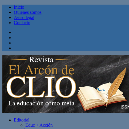
Inicio
Quienes somos
Aviso legal
Contacto
Facebook
Twitter
Linkedin
Youtube
Editorial
Educ + Acción