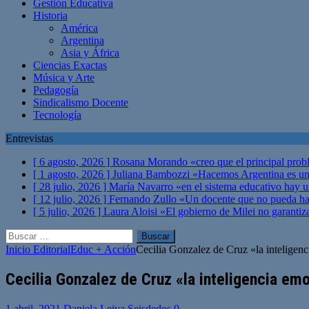
Gestión Educativa
Historia
América
Argentina
Asia y África
Ciencias Exactas
Música y Arte
Pedagogía
Sindicalismo Docente
Tecnología
Entrevistas
[ 6 agosto, 2026 ]
Rosana Morando «creo que el principal probl
[ 1 agosto, 2026 ]
Juliana Bambozzi «Hacemos Argentina es una
[ 28 julio, 2026 ]
María Navarro «en el sistema educativo hay 
[ 12 julio, 2026 ]
Fernando Zullo «Un docente que no pueda hacer
[ 5 julio, 2026 ]
Laura Aloisi «El gobierno de Milei no garanti
Buscar:
Inicio
Editorial
Educ + Acción
Cecilia Gonzalez de Cruz «la inteligenc
Cecilia Gonzalez de Cruz «la inteligencia em
1 abril, 2021
Daniela Leiva Seisdedos
0