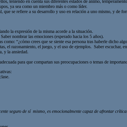
los, teniendo en cuenta sus diferentes estados de ánimo, temperamentos
grupos, ya sea como un miembro más o como líder.
l, que se refiere a su desarrollo y uso en relación a uno mismo, y de for
lando la expresión de la misma acorde a la situación.
? Saber nombrar las emociones (esperado hacia los 5 años).
s como: “¿cómo crees que se siente esa persona tras haberle dicho algo
as, el razonamiento, el juego, y el uso de ejemplos. Saber escuchar, e
, y la ansiedad.
za adecuada para que compartan sus preocupaciones o temas de importanc
ativas:
clase.
cente seguro de sí
mismo, es emocionalmente capaz de afrontar crítica
iones.