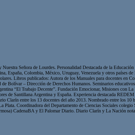
 y Nuestra Señora de Lourdes. Personalidad Destacada de la Educación p
ntina, España, Colombia, México, Uruguay, Venezuela y otros países 
olares. Libros publicados: Autora de los Manuales para docentes en Con
ad de Bolívar – Dirección de Derechos Humanos. Seminarios educativ
gentina “El Trabajo Decente”. Fundación Emocionar, Misiones con La 
res de Santillana Argentina y España. Experiencia destacada REDEM 
iario Clarín entre los 13 docentes del año 2013. Nombrado entre los 10 b
La Plata. Coordinadora del Departamento de Ciencias Sociales colegio 
mosa) CadenaBA y El Palomar Diario. Diario Clarín y La Nación nota