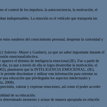
 el control de los impulsos, la autoconciencia, la motivación, el
ultan indispensables. La emoción es el vehículo que transporta las
r estos senderos del conocimiento personal, despertar la curiosidad y
IE) ( Solovey- Mayer y Gardner), ya que un saber importante durante el
nsión emocional/afectiva.
e aparece el término de inteligencia emocional.(IE). Fue a partir de
ía, ya que a través de ella se logra desarrollar la motivación, el
ñas, 2002), plantearon que la INTELIGENCIA EMOCIONAL. (IE),
e permite discriminar y utilizar esta información para orientar su
e una educación que privilegiaba los aspectos intelectuales y
iz, 2008).
precisión, valorar y expresar emociones, así como el poder acceder
bilidad de su educación.
na en determinado momento y actuar de manera apropiada en relación