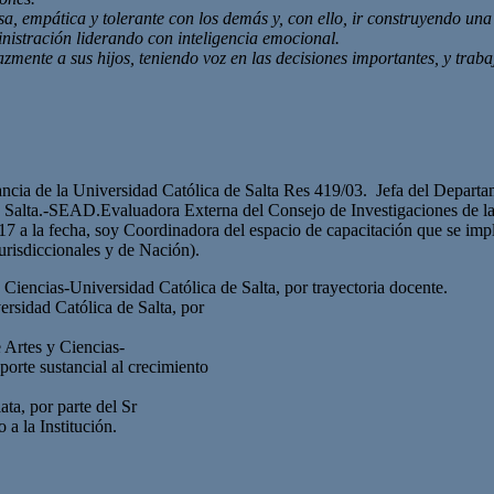
osa, empática y tolerante con los demás y, con ello, ir construyendo 
istración liderando con inteligencia emocional.
azmente a sus hijos, teniendo voz en las decisiones importantes, y tra
tancia de la Universidad Católica de Salta Res 419/03. Jefa del Depar
 Salta.-SEAD.Evaluadora Externa del Consejo de Investigaciones de la
7 a la fecha, soy Coordinadora del espacio de capacitación que se impla
urisdiccionales y de Nación).
 Ciencias-Universidad Católica de Salta, por trayectoria docente.
rsidad Católica de Salta, por
 Artes y Ciencias-
porte sustancial al crecimiento
ta, por parte del Sr
a la Institución.