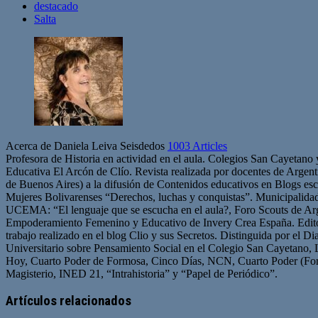
destacado
Salta
Acerca de Daniela Leiva Seisdedos
1003 Articles
Profesora de Historia en actividad en el aula. Colegios San Cayetano
Educativa El Arcón de Clío. Revista realizada por docentes de Arge
de Buenos Aires) a la difusión de Contenidos educativos en Blogs esc
Mujeres Bolivarenses “Derechos, luchas y conquistas”. Municipalid
UCEMA: “El lenguaje que se escucha en el aula?, Foro Scouts de Ar
Empoderamiento Femenino y Educativo de Invery Crea España. Edito
trabajo realizado en el blog Clio y sus Secretos. Distinguida por el D
Universitario sobre Pensamiento Social en el Colegio San Cayetano, 
Hoy, Cuarto Poder de Formosa, Cinco Días, NCN, Cuarto Poder (For
Magisterio, INED 21, “Intrahistoria” y “Papel de Periódico”.
Sitio
Facebook
Twitter
YouTube
web
Artículos relacionados