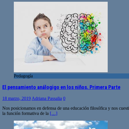
Pedagogía
El pensamiento análogigo en los niños. Primera Parte
18 marzo, 2019
Adriana Passalia
0
Nos posicionamos en defensa de una educación filosófica y nos cuesti
la función formativa de la
[…]