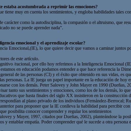
te estaba acostumbrada a reprimir las emociones?
e tiene muy en cuenta los sentimientos, y engloba habilidades tales como
de carácter como la autodisciplina, la compasión o el altruismo, que res
ificado no se puede aprender nada”.
eligencia emocional y el aprendizaje escolar?
encia Emocional,(IE), lo que quiere decir que vamos a caminar juntos po
tores de este artículo.
gnitivo /racional, por ello hoy referimos a la Inteligencia Emocional (
s estamos en educación podamos entender a que hace referencia la Dime
 general de las personas (CI) y el éxito que obtenido en sus vidas, es qu
s personas. La IE juega un papel importante en la educación de hoy en d
relacionarse con los demás. Peter Salovey y John Mayer en 1990 (Due
isar tanto sus sentimientos y emociones, como los de los demás, lo que l
cativos que hasta finales del siglo XX insistieron en la construcción d
respondían al plano privado de los individuos (Fernández-Berrocal; Ru
terior para proponer que la IE conlleva la habilidad para percibir con 
 que posibilita conocer comprender y regular los sentimientos
alovey y Mayer, 1997, citados por Dueñas, 2002), planteándose la posi
 ellos y entablar empatía. Poder comprender qué le sucede a otra perso