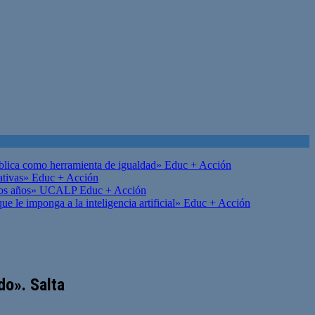
ública como herramienta de igualdad»
Educ + Acción
ativas»
Educ + Acción
on los años» UCALP
Educ + Acción
 le imponga a la inteligencia artificial»
Educ + Acción
do». Salta