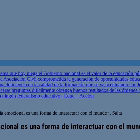
ema que hoy niega el Gobierno nacional es el valor de la educación p
 Asociación Civil comprometida la generación de oportunidades educ
una deficiencia en la calidad de la formación que se va acentuando c
se preguntas difícilmente obtenga buenos resultados de las órdenes que
za ningún federalismo educativo»
Educ + Acción
ia emocional es una forma de interactuar con el mundo». Salta
ocional es una forma de interactuar con el mun