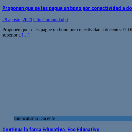
Proponen que se les pague un bono por conectividad a doc
28 agosto, 2020
Clio Comunidad
0
Proponen que se les pague un bono por conectividad a docentes El Di
superior a
[…]
Sindicalismo Docente
Continua la farsa Educativa. Eco Educativo