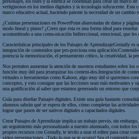
personajes, los roles y la estética se coordinan para crear un marco d
vertiginosos en los medios digitales y la tecnología subyacente. Esta
marco educativo actual, haciendo patente la necesidad de un cambio e
¿Cuántas presentaciones en PowerPoint abarrotadas de datos y páginas 
modo lineal y plano? ¿Crees que esta es una forma ideal para enseña
acostumbrado a una comu-nicación bidireccional, emocional, que les cu
Características principales de los Paisajes de AprendizajeGenially es u
integración de contenidos que pro-porciona esta aplicación:Contenido 
potencia la memorización, el pensamiento crítico, la creatividad, la p
Nos permiten aumentar la atención de nuestros estudiantes sobre los 
función muy útil para jerarquizar los conteni-dos.Integración de cont
virtuales o herramientas como Kahoot, algo muy útil si queremos conc
conceptos, y esto consigue que las lecciones sean más motivantes y si
una gratificación al saber que estamos generando un entorno que conj
Guía para diseñar Paisajes digitales. Existe una guía bastante consoli
alumnos sabrán qué se espera de ellos, cómo completar las actividades
lograr que pasen de ser nativos digitales a capacitados digitales.
Crear Paisajes de Aprendizaje implica un trabajo previo, sin embargo, 
un seguimiento más personalizado a nuestro alumnado, con todos los be
propios recursos con Genially, te invito a usar el editor para crear c
vídeo presentaciones. ¡Todo lo que se te ocurra! Sea el contenido que s