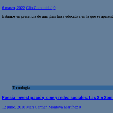
6 marzo, 2022
Clio Comunidad
0
Estamos en presencia de una gran farsa educativa en la que se apa
Tecnología
Poesía, investigación, cine y redes sociales: Las Sin So
12 junio, 2018
Mari Carmen Montoya Martínez
0