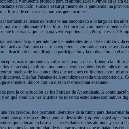
e referencia y ambiente propicio para el aprendiza-jeVivimos en la era d
 constante evolución, sumada al surgi-miento de la pandemia, ha provoca
n la forma de educar a las nue-vas generaciones.
interminables llenas de textos te has encontrado a lo largo de los años
r y motivar al alumnado? Esta fórmula funcionó -con mayor o menor éx
ente historias y que les haga vivir experiencias. ¿Por qué es así? Sim
na herramienta que permite que los materiales de la clase cobren vida en 
interactivo. Podemos crear una experiencia comunicativa que ayuda a co
ersonalización del aprendizaje, la participación y la motivación en el a
conceptos más importantes y enfocarlos para ir descu-briendo la inform
enidos. Con esta plataforma podemos integrar contenidos de miles de pr
entrar muchos de los contenidos que tenemos en Internet en un mismo e
gnificativas. Diseñar Paisajes de Aprendizajees toda una experiencia. C
uga elementos lúdicos con un diseño instruccional adecuado.
dada para la construcción de los Paisajes de Aprendizaje. A continuación
 y en qué condicio-nes.Muchos de nuestros estudiantes son nativos digi
una vez creados, nos permiten liberarnos de la rutina para desarrollar l
neficios que esto conlleva para su desarrollo y aprendizaje.Capacitació
ontenidos que educan en base a las necesidades de tus alumnos ya sean Pa
ea, tenemos la oportunidad de generar re-cursos que trabajan los concept