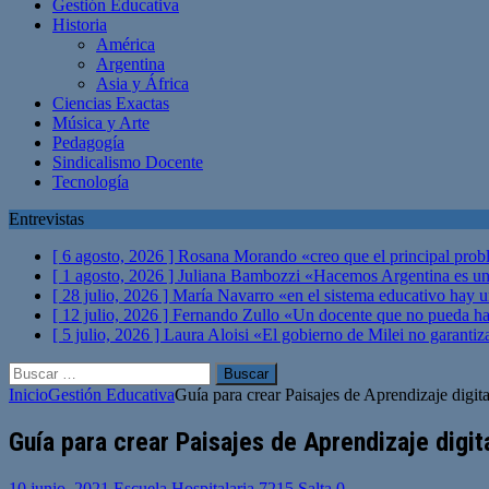
Gestión Educativa
Historia
América
Argentina
Asia y África
Ciencias Exactas
Música y Arte
Pedagogía
Sindicalismo Docente
Tecnología
Entrevistas
[ 6 agosto, 2026 ]
Rosana Morando «creo que el principal probl
[ 1 agosto, 2026 ]
Juliana Bambozzi «Hacemos Argentina es una
[ 28 julio, 2026 ]
María Navarro «en el sistema educativo hay 
[ 12 julio, 2026 ]
Fernando Zullo «Un docente que no pueda hacer
[ 5 julio, 2026 ]
Laura Aloisi «El gobierno de Milei no garanti
Buscar:
Inicio
Gestión Educativa
Guía para crear Paisajes de Aprendizaje digita
Guía para crear Paisajes de Aprendizaje digit
10 junio, 2021
Escuela Hospitalaria 7215 Salta
0