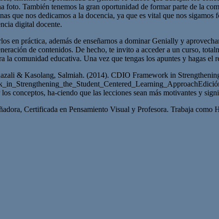
na foto. También tenemos la gran oportunidad de formar parte de la com
as que nos dedicamos a la docencia, ya que es vital que nos sigamos fo
ncia digital docente.
los en práctica, además de enseñarnos a dominar Genially y aprovechar 
neración de contenidos. De hecho, te invito a acceder a un curso, totalm
para la comunidad educativa. Una vez que tengas los apuntes y hagas el 
azali & Kasolang, Salmiah. (2014). CDIO Framework in Strengthenin
k_in_Strengthening_the_Student_Centered_Learning_ApproachEdició
los conceptos, ha-ciendo que las lecciones sean más motivantes y signif
 Certificada en Pensamiento Visual y Profesora. Trabaja como Hea