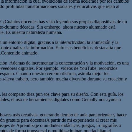
e la información la cual evoluciona de forma acelerada por los cambios
do profundas transformaciones sociales y educativas que retan al
? ¿Cuántos docentes has visto leyendo sus propias diapositivas de un
ito-durante décadas. Sin embargo, ahora nuestro alumnado está
ple. Es nuestra naturaleza humana.
un entorno digital, gracias a la interactividad, la animación y la
ntextualizar la información. Entre sus beneficios, destacaría que
ula.Contenido animado.
ación. Además de incrementar la concentración y la motivación, es una
oveedores digitales. Por ejemplo, vídeos de YouTube, recorridos
spacio. Cuando nuestro cerebro disfruta, asimila mejor los
on-lleva trabajo, pero también mucha diversión durante su creación y
, les comparto diez pun-tos clave para su diseño. Con esta guía, los
tales, el uso de herramientas digitales como Genially nos ayuda a
abo-res más creativas, generando tiempo de aula para orientar y hacer
n gratuita para docentesA partir de mi experiencia al crear mis
isajes de Aprendizaje o unidades didácticas, juegos, in-fografías o
os de forma transversal o multidis-ciplinar, que facilitan el