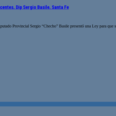
entes. Dip Sergio Basile. Santa Fe
putado Provincial Sergio “Checho” Basile presentó una Ley para que se