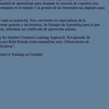
unidad de aprendizaje para dominar la creación de experien-cias
rmando en el manejo y la gestión de las herramien-tas digitales para
todo su potencial. Nos convierten en especialistas de la
ente gratuito y sin horarios, de Paisajes de Aprendiza-jeen el que
reto, obtendrás un certificado de aprovecha-miento.
g the Student Centered Learning Approach. Recuperado de
n por Rubí Román (
rubi.roman@tec.mx
) -Observatorio de
icativas”.
d of Training en Genially