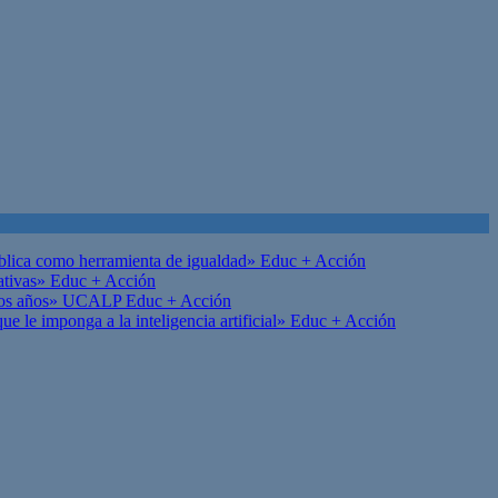
ública como herramienta de igualdad»
Educ + Acción
ativas»
Educ + Acción
on los años» UCALP
Educ + Acción
 le imponga a la inteligencia artificial»
Educ + Acción