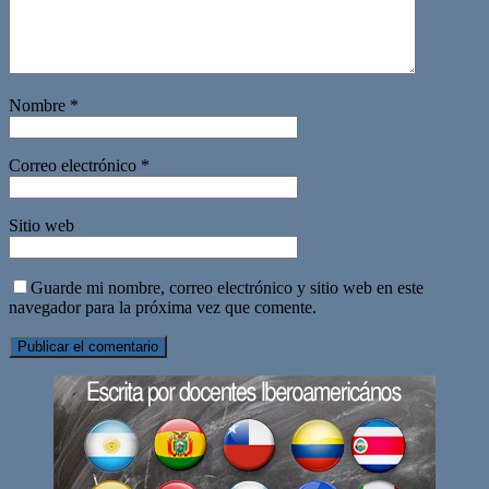
Nombre
*
Correo electrónico
*
Sitio web
Guarde mi nombre, correo electrónico y sitio web en este
navegador para la próxima vez que comente.