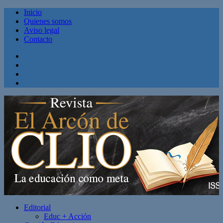
Inicio
Quienes somos
Aviso legal
Contacto
Facebook
Twitter
Linkedin
Youtube
Editorial
Educ + Acción