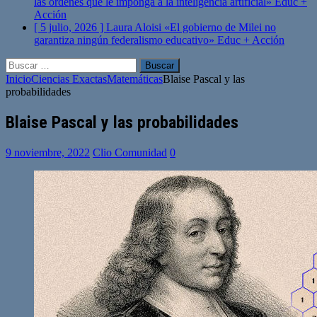
las órdenes que le imponga a la inteligencia artificial»
Educ +
Acción
[ 5 julio, 2026 ]
Laura Aloisi «El gobierno de Milei no
garantiza ningún federalismo educativo»
Educ + Acción
Buscar:
Inicio
Ciencias Exactas
Matemáticas
Blaise Pascal y las
probabilidades
Blaise Pascal y las probabilidades
9 noviembre, 2022
Clio Comunidad
0