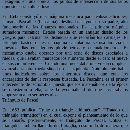
hexágono en una cónica, los puntos de intersección de sus lados
opuestos están alineados».
En 1642 construyó una máquina mecánica para realizar adiciones,
llamada Pascaline (Pascalina), destinada a ayudar a su padre, alto
funcionario de las finanzas nacionales. Es la primera máquina
sumadora mecánica. Estaba basada en un antiguo diseño de los
griegos para calcular las distancias que recorrían los carruajes. El
principio básico de esta máquina calculadora se usa todavía en
nuestros días en algunos pluviómetros y cuentakilómetros. El
mecanismo estaba operado por una serie de discos asociados a
ruedas, que llevaban marcados los números desde el cero al nueve
en sus circunferencias. Cuando una rueda daba una vuelta completa,
avanzaba la otra rueda situada a su izquierda. Naturalmente había
unos indicadores sobre los anteriores discos, que eran los
encargados de dar la respuesta buscada. La Pascalina es el primer
antecedente de tecnofobia, puesto que los matemáticos de la época
se opusieron a ella, ante la eventualidad de que sus trabajos
empezaran a no ser necesarios.
Triángulo de Pascal
En 1653 publica “Traité du triangle arithmétique” (“Tratado del
triángulo aritmético”) en el cual expone el planteamiento de lo que
se llamaría, posteriormente, el triángulo de Pascal. Utiliza el
tríangulo, también llamado de Tartaglia, cosntruido de manera que