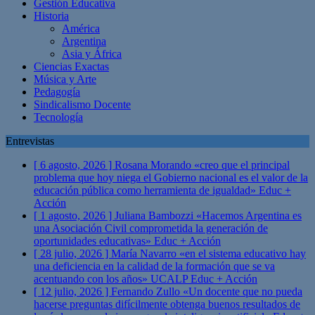
Gestión Educativa
Historia
América
Argentina
Asia y África
Ciencias Exactas
Música y Arte
Pedagogía
Sindicalismo Docente
Tecnología
Entrevistas
[ 6 agosto, 2026 ]
Rosana Morando «creo que el principal
problema que hoy niega el Gobierno nacional es el valor de la
educación pública como herramienta de igualdad»
Educ +
Acción
[ 1 agosto, 2026 ]
Juliana Bambozzi «Hacemos Argentina es
una Asociación Civil comprometida la generación de
oportunidades educativas»
Educ + Acción
[ 28 julio, 2026 ]
María Navarro «en el sistema educativo hay
una deficiencia en la calidad de la formación que se va
acentuando con los años» UCALP
Educ + Acción
[ 12 julio, 2026 ]
Fernando Zullo «Un docente que no pueda
hacerse preguntas difícilmente obtenga buenos resultados de